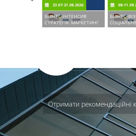
23.07-21.08.2026
08-11.09.
БІЗНЕС-ІНТЕНСИВ
БІЗНЕС-ВІЗ
Previous
Previous
СТРАТЕГІЯ. МАРКЕТИНГ.
СОЦІАЛЬН
ГРАНТИ
ПІДПРИЄМ
ДОСВІД, П
РОЗВИТОК
Отримати рекомендаційні ко