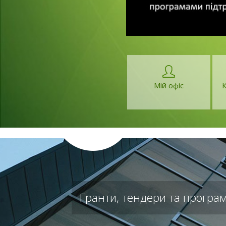
В
Мій офіс
К
Гранти, тендери та програм