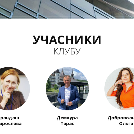
УЧАСНИКИ
КЛУБУ
Демкура
Добровольська
Качмарч
Тарас
Ольга
Ірина