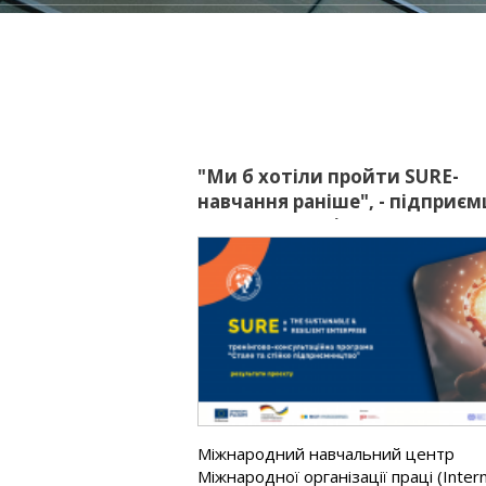
ії в маркетингу
"Ми б хотіли пройти SURE-
навчання раніше", - підприємц
межах EU4Business
 частиною
Міжнародний навчальний центр
й більшості бізнесів
Міжнародної організації праці (Intern