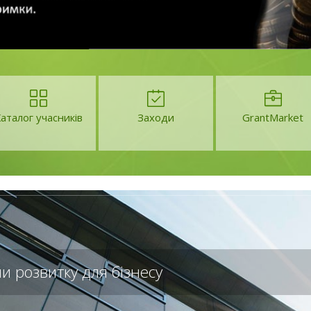
ебплатформа грантів та програм підтримки бізнес
аталог учасників
Заходи
GrantMarket
и розвитку для бізнесу