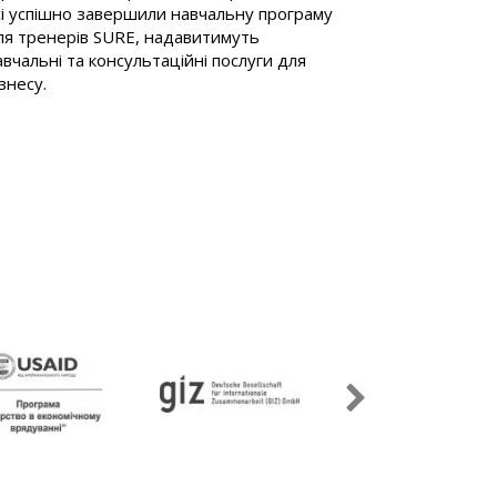
сі успішно завершили навчальну програму
з'явилася нова 
ля тренерів SURE, надавитимуть
авчальні та консультаційні послуги для
знесу.