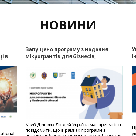
НОВИНИ
Запущено програму з надання
У
і в
мікрогрантів для бізнесів,
і
релокованих у Львівську область
с
с
Клуб Ділових Людей Україна має приємність
П
повідомити, що в рамках програми з
ational
у
підтримки бізнесів, релокованих у Львівську