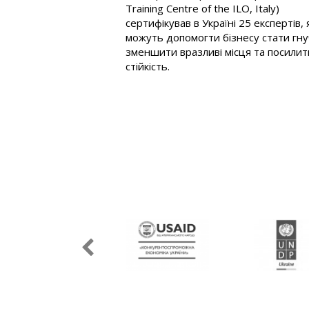
безпеки чатують на
Training Centre of the ILO, Italy)
 онлайн-просування?
сертифікував в Україні 25 експертів, я
можуть допомогти бізнесу стати гну
зменшити вразливі місця та посилит
стійкість.