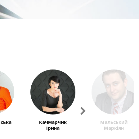
Next
ик
Мальський
Масюк
Маркіян
Василь