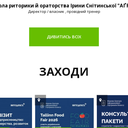
Консалтингова група Red Berry
Засновник та керівник
ДИВИТИСЬ ВСІХ
ЗАХОДИ