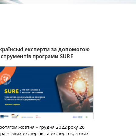
країнські експерти за допомогою
Хто отримує
нструментів програми SURE
приятимуть МСБ ставати
талими та стійкими
ротягом жовтня – грудня 2022 року 26
У нас чудові но
країнських експертів та експерток, з яких
стало отримат