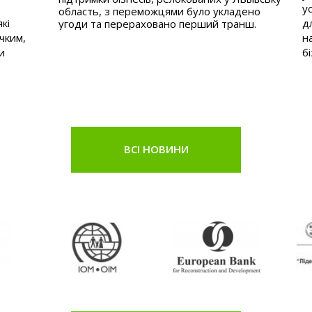
у
область, з переможцями було укладено
кі
д
угоди та перераховано перший транш.
чким,
н
и
бі
ВСІ НОВИНИ