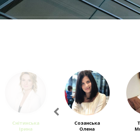
Previous
Созанська
Трандаш
Олена
Мирослава