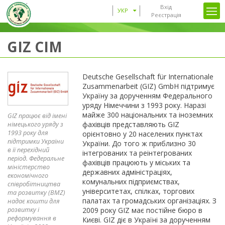
Вхід
УКР
Реєстрація
GIZ CIM
Deutsche Gesellschaft für Internationale
Zusammenarbeit (GIZ) GmbH підтримує
Україну за дорученням Федерального
уряду Німеччини з 1993 року. Наразі
майже 300 національних та іноземних
GIZ працює від імені
фахівців представляють GIZ
німецького уряду з
1993 року для
орієнтовно у 20 населених пунктах
підтримки України
України. До того ж приблизно 30
в її перехідний
інтегрованих та реінтегрованих
період. Федеральне
фахівців працюють у міських та
міністерство
державних адміністраціях,
економічного
комунальних підприємствах,
співробітництва
університетах, спілках, торгових
та розвитку (BMZ)
палатах та громадських організаціях. З
надає кошти для
розвитку і
2009 року GIZ має постійне бюро в
реформування в
Києві. GIZ діє в Україні за дорученням