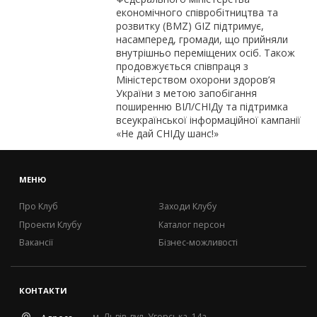
економічного співробітництва та
розвитку (BMZ) GIZ підтримує,
насамперед, громади, що прийняли
внутрішньо переміщених осіб. Також
продовжується співпраця з
Міністерством охорони здоров’я
України з метою запобігання
поширенню ВІЛ/СНІДу та підтримка
всеукраїнської інформаційної кампанії
«Не дай СНІДу шанс!»
МЕНЮ
Про Клуб
Заходи Клубу
Проекти Клубу
Каталог персон
Вакансії
Бізнес-можливості
КОНТАКТИ
м. Львів, вул. Угорська, 14а.