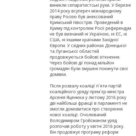
виникли сепаратистські рухи. У березні
2014 року всупереч міжнародному
праву Росією був анексований
Кримський півострів. Проведений в
Криму під контролем Росії референдум
не був визнаний ні Україною, ні ЄС, ні
США, ні іншими країнами Західної
Європи. У східних районах Донецької
та Луганської областей
продовжуються бойові зіткнення.
Через бойові дії понад мільйон
громадян були змушені покинути свої
домівки.
Після розвалу коаліції п`яти партій
коаліційного уряду прем`єр-міністра
Арсенія Яценюка у лютому 2016 року
дві найбільші фракції в парламенті не
змогли домовитися про створення
нової коаліції. Очолюваний
Володимиром Гройсманом уряд
розпочав роботу у квітні 2016 року.
Він продовжує програму реформ