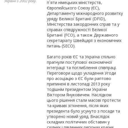
Україні з 2002 року.
п`яти німецьких міністерств,
Європейського Союзу (ЄС),
Департаменту міжнародного розвитку
уряду Великої Британії (DFID),
Міністерства закордонних справ та у
справах співдружності Великої
Британії (FCO), а також Державного
секретаріату Швейцарії з економічних
питань (SECO).
Багато років ЄС та Україна спільно
прагнули поступової економічної
інтеграції та поглиблення співпраці.
Переговори щодо укладення Угоди
про асоціацію з ЄС були раптово
припинені в листопаді 2013 року
тодішнім президентом України
Віктором Януковичем. Наслідком
цього рішення стали масові протести
та криваві зіткнення, після яких
президента було усунуто з посади та
утворено новий уряд. Внаслідок
складних політичних обставин у
східних і південних регіонах країни