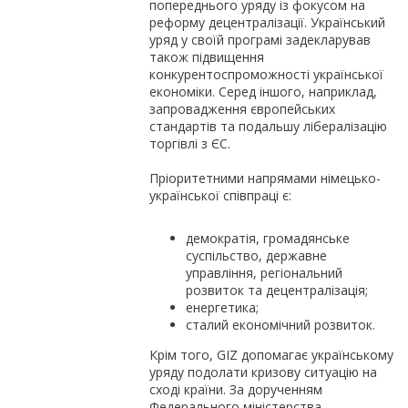
попереднього уряду із фокусом на
реформу децентралізації. Український
уряд у своїй програмі задекларував
також підвищення
конкурентоспроможності української
економіки. Серед іншого, наприклад,
запровадження європейських
стандартів та подальшу лібералізацію
торгівлі з ЄС.
Пріоритетними напрямами німецько-
української співпраці є:
демократія, громадянське
суспільство, державне
управління, регіональний
розвиток та децентралізація;
енергетика;
сталий економічний розвиток.
Крім того, GIZ допомагає українському
уряду подолати кризову ситуацію на
сході країни. За дорученням
Федерального міністерства