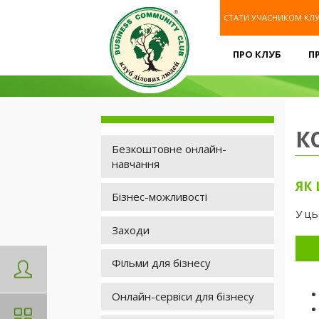
СТАТИ УЧАСНИКОМ КЛ
ПРО КЛУБ
П
К
Безкоштовне онлайн-
УСІ
навчання
ЯК
ЗАХ
Бізнес-можливості
Onli
У ць
Заходи
БІЗНЕС
ІНТЕН
Фільми для бізнесу
СТРАТЕ
МАРКЕ
23.0
м.Ль
Онлайн-сервіси для бізнесу
ГРАНТ
21.08.20