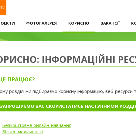
УБУ
РОЕКТИ
ФОТОГАЛЕРЕЯ
КОРИСНО
ВАКАНСІЇ
К
ОРИСНО: ІНФОРМАЦІЙНІ РЕС
 ЦЕ ПРАЦЮЄ?
ОДИ
УСІ
ne
ому розділі ми підбираємо корисну інформацію, веб-ресурси та
ЗАХОДИ
-
ЗАПРОШУЄМО ВАС СКОРИСТАТИСЬ НАСТУПНИМИ РОЗДІ
СИВ
ГІЯ.
ТИНГ.
7-
Безкоштовне онлайн-навчання
вів
И
Бізнес-можливості
26