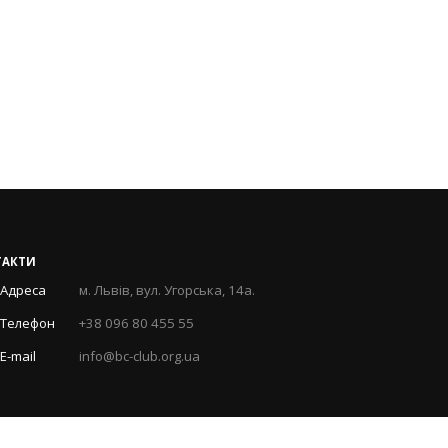
ТАКТИ
Адреса
м. Львів, вул. Угорська, 14а.
Телефон
+38 096 80 455 55
E-mail
info@bc-club.org.ua