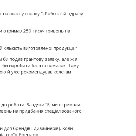
 на власну справу “єРобота” й одразу
и отримав 250 тисяч гривень на
кількість виготовленої продукції."
 би подав грантову заявку, але ж я
іг би наробити багато помилок. Тому
ною й уже рекомендував колегам
 до роботи. Завдяки їй, ми отримали
ривень на придбання спеціалізованого
для брендів і дизайнерів). Коли
під своїм брендом.