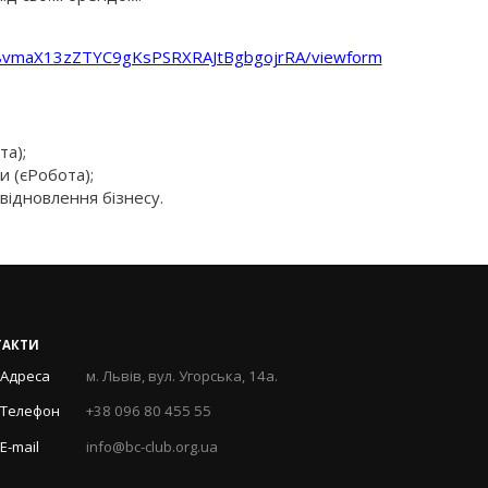
w8vmaX13zZTYC9gKsPSRXRAJtBgbgojrRA/viewform
та);
и (єРобота);
відновлення бізнесу.
ТАКТИ
Адреса
м. Львів, вул. Угорська, 14а.
Телефон
+38 096 80 455 55
E-mail
info@bc-club.org.ua