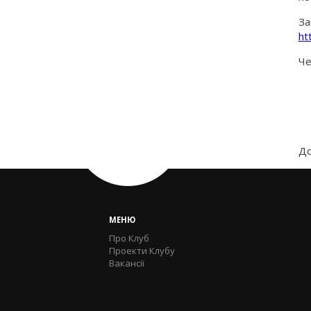
За
ht
Че
До
МЕНЮ
Про Клуб
Проекти Клубу
Вакансії