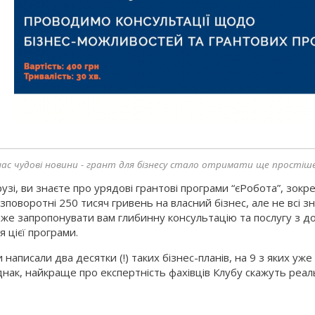
нас чудові новини - грант для бізнесу стало отримати ще простіше,
узі, ви знаєте про урядові грантові програми “єРобота”, зок
зповоротні 250 тисяч гривень на власний бізнес, але не всі 
же запропонувати вам глибинну консультацію та послугу з д
я цієї програми.
 написали два десятки (!) таких бізнес-планів, на 9 з яких уже 
нак, найкраще про експертність фахівців Клубу скажуть реал