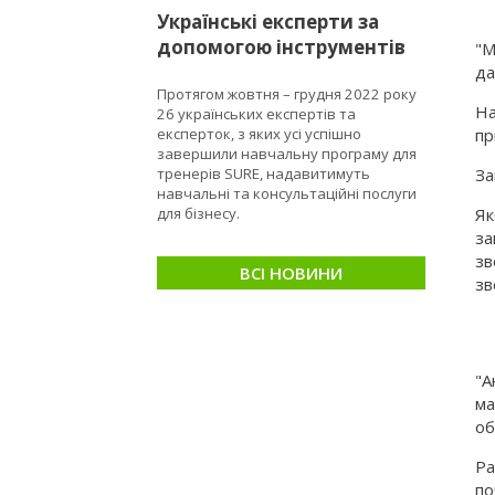
Українські експерти за
допомогою інструментів
"М
програми SURE
да
Протягом жовтня – грудня 2022 року
сприятимуть МСБ ставати
На
26 українських експертів та
сталими та стійкими
пр
експерток, з яких усі успішно
завершили навчальну програму для
За
тренерів SURE, надавитимуть
навчальні та консультаційні послуги
Як
для бізнесу.
за
зв
ВСІ НОВИНИ
зв
"А
ма
об
Ра
по