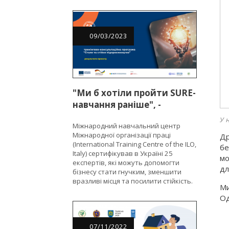
09
/
03
/
2023
"Ми б хотіли пройти SURE-
навчання раніше", -
підприємці в межах
У 
Міжнародний навчальний центр
EU4Business
Міжнародної організації праці
Др
(International Training Centre of the ILO,
бе
Italy) сертифікував в Україні 25
мо
експертів, які можуть допомогти
дл
бізнесу стати гнучким, зменшити
вразливі місця та посилити стійкість.
Ми
Од
07
/
11
/
2022