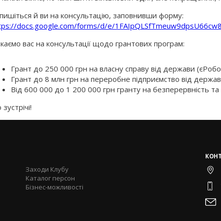
пишіться й ви на консультацію, заповнивши форму:
tps://docs.google.com/forms/d/e/1FAIpQLSfTmeuw9dpsU66c
каємо вас на консультації щодо грантових програм:
Грант до 250 000 грн на власну справу від держави (єРобо
Грант до 8 млн грн на переробне підприємство від держав
Від 600 000 до 1 200 000 грн гранту на безперервність та 
 зустрічі!
КОН
Заходи Клубу
Каталог персон
Бізнес-можливості