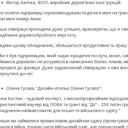
Віктор Калічка, ФОП, виробник дерев’яних конструкцій:
ої колеги-підприємці порекомендували податися мені на грант
ли мені номер Анни.
ша співпраця проходила дуже успішно, враховуючи, що я так
идбання деревообробного верстату.
вдяки цьому обладнанню, збільшиться продуктивність праці й 
би я був підприємцем, який надає юридичні послуги, може, сам
ймаюся деревом і не розуміюся в написаннях бізнес-планів, м
ернувся до фахівця. Дуже задоволений співпрацею з пані Ан
ернутися до неї.
Олена Гусєва, “Дизайн-Ательє Олени Гусєвої”:
нна Костюк - чудовий експерт, з високопрофесійним підходом
ркетинговий ваучер від ЛОВА та грант від “Дії” - 250 тисяч г
ладнання-напівавтоматів для пошиття військового одягу."
ніше ми займалися промисловим дизайном одягу (проектували 
чалася війна, почали шити військовий одяг, але покращений, 