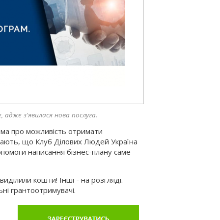
 адже з'явилася нова послуга.
рема про можливість отримати
знають, що Клуб Ділових Людей Україна
опомоги написання бізнес-плану саме
виділили кошти! Інші - на розгляді.
ьні грантоотримувачі.