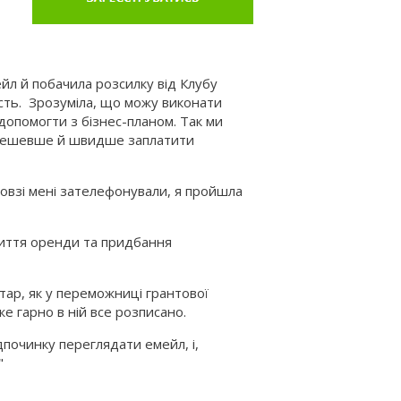
мейл й побачила розсилку від Клубу
сть. Зрозуміла, що можу виконати
допомогти з бізнес-планом. Так ми
 дешевше й швидше заплатити
довзі мені зателефонували, я пройшла
риття оренди та придбання
тар, як у переможниці грантової
же гарно в ній все розписано.
починку переглядати емейл, і,
"