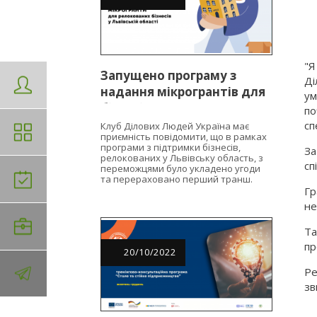
"Я
Запущено програму з
Ді
надання мікрогрантів для
ум
бізнесів, релокованих у
по
Львівську область
сп
Клуб Ділових Людей Україна має
приємність повідомити, що в рамках
програми з підтримки бізнесів,
За
релокованих у Львівську область, з
сп
переможцями було укладено угоди
та перераховано перший транш.
Гр
не
Та
пр
20
/
10
/
2022
Ре
зв