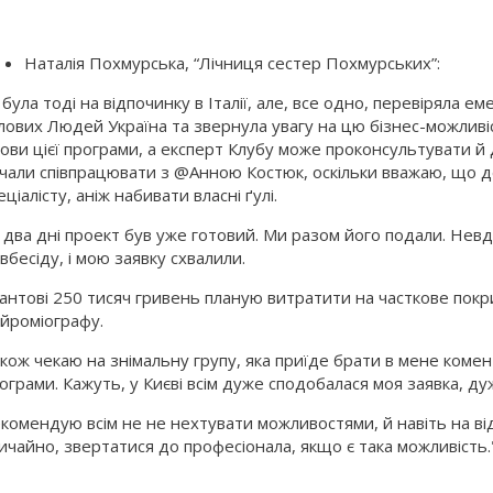
Наталія Похмурська, “Лічниця сестер Похмурських”:
 була тоді на відпочинку в Італії, але, все одно, перевіряла е
лових Людей Україна та звернула увагу на цю бізнес-можливі
ови цієї програми, а експерт Клубу може проконсультувати й 
чали співпрацювати з @Анною Костюк, оскільки вважаю, що
еціалісту, аніж набивати власні ґулі.
 два дні проект був уже готовий. Ми разом його подали. Нев
івбесіду, і мою заявку схвалили.
антові 250 тисяч гривень планую витратити на часткове пок
йроміографу.
кож чекаю на знімальну групу, яка приїде брати в мене комен
ограми. Кажуть, у Києві всім дуже сподобалася моя заявка, ду
комендую всім не не нехтувати можливостями, й навіть на від
ичайно, звертатися до професіонала, якщо є така можливість.