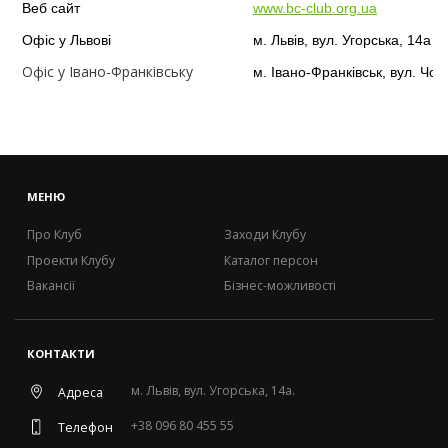
Веб сайт
www.bc-club.org.ua
Офіс у Львові
м. Львів, вул. Угорська, 14а
Офіс у Івано-Франківську
м. Івано-Франківськ, вул. Чор
МЕНЮ
Про Клуб
Заходи Клубу
Проекти Клубу
Каталог персон
Вакансії
Бізнес-можливості
КОНТАКТИ
м. Львів, вул. Угорська, 14а.
Адреса
+38 096 80 455 55
Телефон