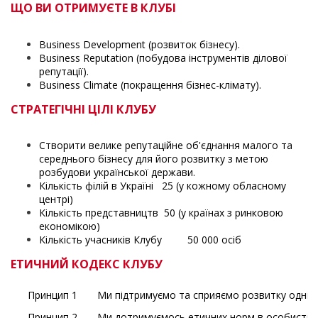
ЩО ВИ ОТРИМУЄТЕ В КЛУБІ
Business Development (розвиток бізнесу).
Business Reputation (побудова інструментів ділової
репутації).
Business Climate (покращення бізнес-клімату).
СТРАТЕГІЧНІ ЦІЛІ КЛУБУ
Створити велике репутаційне об'єднання малого та
середнього бізнесу для його розвитку з метою
розбудови української держави.
Кількість філій в Україні
25 (у кожному обласному
центрі)
Кількість представництв
50 (у країнах з ринковою
економікою)
Кількість учасників Клубу
50 000 осіб
ЕТИЧНИЙ КОДЕКС КЛУБУ
Принцип 1
Ми підтримуємо та сприяємо розвитку одні од
Принцип 2
Ми дотримуємось етичних норм в особистісних