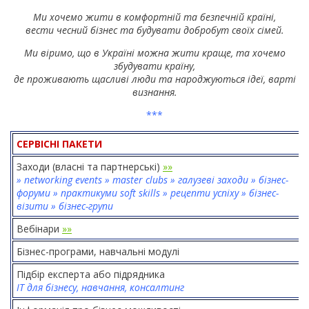
Ми хочемо жити в комфортній та безпечній країні,
вести чесний бізнес та будувати добробут своїх сімей.
Ми віримо, що в Україні можна жити краще, та хочемо
збудувати країну,
де проживають щасливі люди та народжуються ідеї, варті
визнання.
***
СЕРВІСНІ ПАКЕТИ
Заходи (власні та партнерські)
»
»
» networking events » master clubs » галузеві заходи » бізнес-
форуми » практикуми soft skills » рецепти успіху » бізнес-
візити » бізнес-групи
Вебінари
»
»
Бізнес-програми, навчальні модулі
Підбір експерта або підрядника
ІТ для бізнесу, навчання, консалтинг