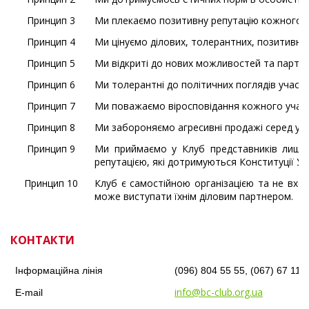
Принцип 3
Ми плекаємо позитивну репутацію кожного уч
Принцип 4
Ми цінуємо ділових, толерантних, позитивних
Принцип 5
Ми відкриті до нових можливостей та партне
Принцип 6
Ми толерантні до політичних поглядів учасник
Принцип 7
Ми поважаємо віросповідання кожного учасник
Принцип 8
Ми забороняємо агресивні продажі серед уча
Принцип 9
Ми приймаємо у Клуб представників лише 
репутацією, які дотримуються Конституції Ук
Принцип 10
Клуб є самостійною організацією та не входи
може виступати їхнім діловим партнером.
КОНТАКТИ
Інформаційна лінія
(096) 804 55 55, (067) 67 115
info@bc-club.org.ua
E-mail