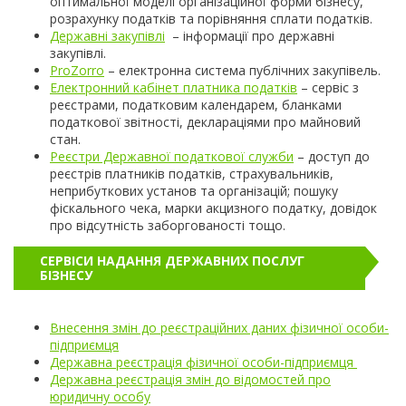
оптимальної моделі організаційної форми бізнесу,
розрахунку податків та порівняння сплати податків.
Державні закупівлі
– інформації про державні
закупівлі.
ProZorro
– електронна система публічних закупівель.
Електронний кабінет платника податків
– сервіс з
реєстрами, податковим календарем, бланками
податкової звітності, деклараціями про майновий
стан.
Реєстри Державної податкової служби
– доступ до
реєстрів платників податків, страхувальників,
неприбуткових установ та організацій; пошуку
фіскального чека, марки акцизного податку, довідок
про відсутність заборгованості тощо.
СЕРВІСИ НАДАННЯ ДЕРЖАВНИХ ПОСЛУГ
БІЗНЕСУ
Внесення змін до реєстраційних даних фізичної особи-
підприємця
Державна реєстрація фізичної особи-підприємця
Державна реєстрація змін до відомостей про
юридичну особу