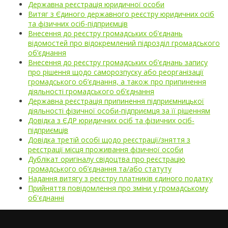
Державна реєстрація юридичної особи
Витяг з Єдиного державного реєстру юридичних осіб
та фізичних осіб-підприємців
Внесення до реєстру громадських об’єднань
відомостей про відокремлений підрозділ громадського
об’єднання
Внесення до реєстру громадських об’єднань запису
про рішення щодо саморозпуску або реорганізації
громадського об’єднання, а також про припинення
діяльності громадського об’єднання
Державна реєстрація припинення підприємницької
діяльності фізичної особи-підприємця за її рішенням
Довідка з ЄДР юридичних осіб та фізичних осіб-
підприємців
Довідка третій особі щодо реєстрації/зняття з
реєстрації місця проживання фізичної особи
Дублікат оригіналу свідоцтва про реєстрацію
громадського об’єднання та/або статуту
Надання витягу з реєстру платників єдиного податку
Прийняття повідомлення про зміни у громадському
об'єднанні