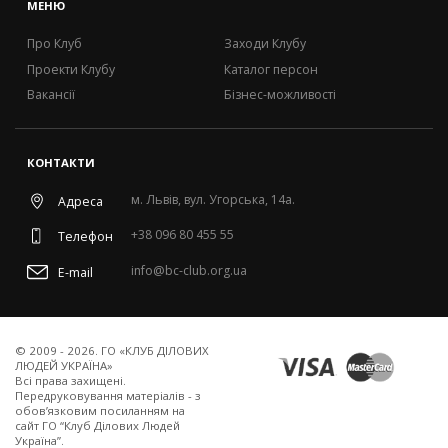
МЕНЮ
Про Клуб
Заходи Клубу
Проекти Клубу
Каталог персон
Вакансії
Бізнес-можливості
КОНТАКТИ
м. Львів, вул. Угорська, 14а.
Адреса
+38 096 80 455 55
Телефон
info@bc-club.org.ua
E-mail
© 2009 - 2026. ГО «КЛУБ ДІЛОВИХ
ЛЮДЕЙ УКРАЇНА»
Всi права захищенi.
Передруковування матеріалів - з
обов’язковим посиланням на
сайт ГО “Клуб Ділових Людей
Україна”.