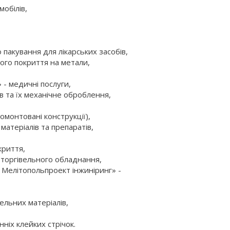
обілів,
пакування для лікарських засобів,
ого покриття на метали,
- медичні послуги,
та їх механічне оброблення,
омонтовані конструкції),
теріалів та препаратів,
криття,
торгівельного обладнання,
Мелітопольпроект інжиніринг» -
ельних матеріалів,
іх клейких стрічок.