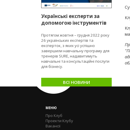
Су
Українські експерти за
Кл
допомогою інструментів
Кл
програми SURE
ма
Протягом жовтня – грудня 2022 року
сприятимуть МСБ ставати
26 українських експертів та
сталими та стійкими
Пр
експерток, з яких усі успішно
"П
завершили навчальну програму для
тренерів SURE, надавитимуть
ад
навчальні та консультаційні послуги
об
для бізнесу.
ВСІ НОВИНИ
МЕНЮ
Про Клуб
Проекти Клубу
Вакансії