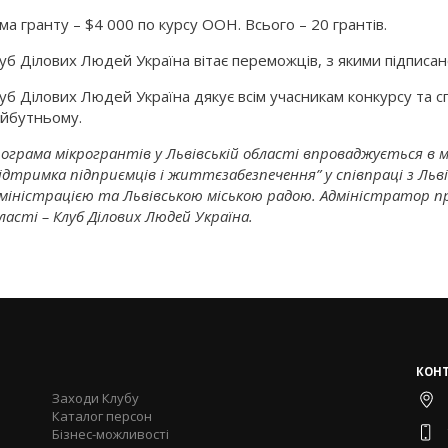
ма гранту – $4 000 по курсу ООН. Всього – 20 грантів.
уб Ділових Людей Україна вітає переможців, з якими підписан
уб Ділових Людей Україна дякує всім учасникам конкурсу та с
йбутньому.
ограма мікрогрантів у Львівській області впроваджується в
ідтримка підприємців і життєзабезпечення” у співпраці з Льв
міністрацією та Львівською міською радою. Адміністратор пр
ласті – Клуб Ділових Людей Україна.
КОН
Заходи Клубу
Каталог персон
Бізнес-можливості