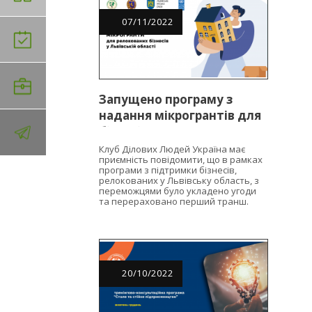
07
/
11
/
2022
Запущено програму з
надання мікрогрантів для
бізнесів, релокованих у
Львівську область
Клуб Ділових Людей Україна має
приємність повідомити, що в рамках
програми з підтримки бізнесів,
релокованих у Львівську область, з
переможцями було укладено угоди
та перераховано перший транш.
20
/
10
/
2022