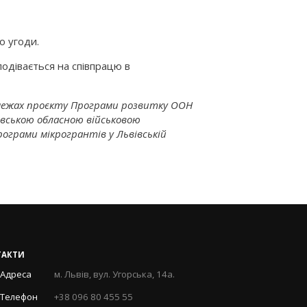
о угоди.
подівається на співпрацю в
 межах проєкту Програми розвитку ООН
івською обласною військовою
ограми мікрогрантів у Львівській
ТАКТИ
Адреса
м. Львів, вул. Угорська, 14а.
Телефон
+38 096 80 455 55