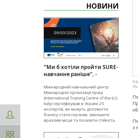
НОВИНИ
09
/
03
/
2023
"Ми б хотіли пройти SURE-
навчання раніше", -
підприємці в межах
Кл
Ль
Міжнародний навчальний центр
EU4Business
Міжнародної організації праці
Пе
(International Training Centre of the ILO,
Пр
Italy) сертифікував в Україні 25
експертів, які можуть допомогти
об
бізнесу стати гнучким, зменшити
вразливі місця та посилити стійкість.
Пі
з 