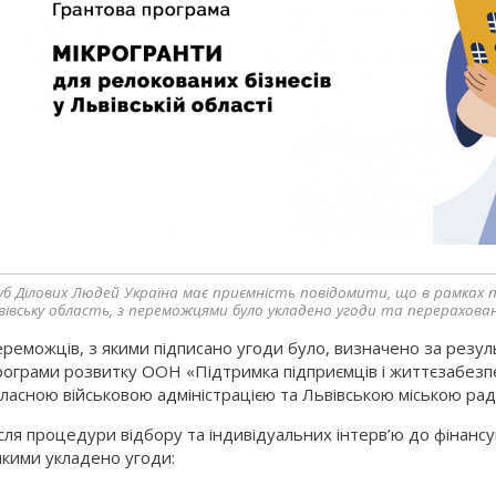
уб Ділових Людей Україна має приємність повідомити, що в рамках п
вівську область, з переможцями було укладено угоди та перерахо
реможців, з якими підписано угоди було, визначено за резул
ограми розвитку ООН «Підтримка підприємців і життєзабезпе
ласною військовою адміністрацією та Львівською міською ра
сля процедури відбору та індивідуальних інтерв’ю до фінанс
якими укладено угоди: