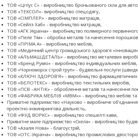
ТОВ «Цітіус С» - виробництво броньованого скла для автом
ТОВ «ТЕКСОЛ»- виробництво спецодягу,
ТОВ «СІМПЛЕР» - виробництво матраців,
ТОВ «Сейлз Хаб» - виробництво матраців,
ТОВ «АГК Україна» - виробництво полімерного первинного 
ТОВ «Пеле Тім» - обробка металів та нанесення порошков
ТОВ «ПРІМА А» - виробництво меблів,
ТОВ «Медичний центр громадського здоров'я «Інновація» 
ТОВ «АЛЬМАШДЕТАЛЬ» - виробництво металевих виробів 
ТОВ «Бренд Руміо» - виробництво індивідуальних меблів,
ТОВ «Чорноморск строй груп» - будівельні послуги (швидк
ТОВ «КЛЮЧІ ЗДОРОВ'Я» - виробництво фармацевтичних ма
ТОВ «БЄЛОТЕКС» - виробництво текстильних виробів,
ТОВ «ПСВ –АНТІК» - оброблення металів та нанесення по
ТОВ «ФАБРИКА МЕБЛІВ «МВМ»» - виробництво меблів та 
Приватне підприємство «Науково – виробниче об’єднання 
проектно-інжинірингова діяльність,
ТОВ «ФУД ВОРКС» - виробництво спешелті кави,
Приватне мале підприємство «Скела» - виробництво будів
ТОВ «Азалія Нова» - благоустрій,
ТОВ «ОТС-Україна» - виробництво промислових двосторонн