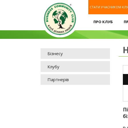
СТАТИ УЧАСНИКОМ КЛ
ПРО КЛУБ
П
Бізнесу
Клубу
Партнерів
П
б
І