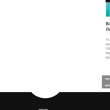
В
Л
п
15
ку
100
Ук
пр
по
вп