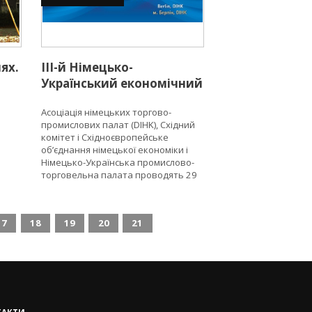
лях.
ІІІ-й Німецько-
Український економічний
форум.
Асоціація німецьких торгово-
промислових палат (DIHK), Східний
комітет і Східноєвропейське
об’єднання німецької економіки і
.
Німецько-Українська промислово-
торговельна палата проводять 29
листопада 2018 року у Домі
німецької економіки у Берліні ІІІ-й
Німецько-Український економічний
17
18
19
20
21
форум.