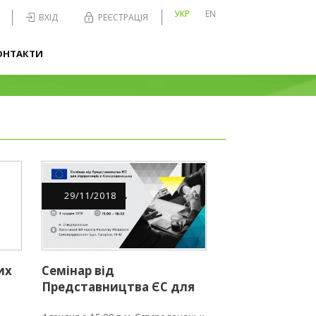
УКР
EN
ВХІД
РЕЄСТРАЦІЯ
ОНТАКТИ
29
/
11
/
2018
их
Семінар від
Представництва ЄС для
підприємців