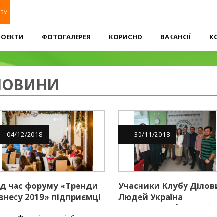
УБУ
РОЕКТИ
ФОТОГАЛЕРЕЯ
КОРИСНО
ВАКАНСІЇ
К
НОВИНИ
04
/
12
/
2018
30
/
11
/
2018
ід час форуму «Тренди
Учасники Клубу Ділов
ізнесу 2019» підприємці
Людей Україна
вано-Франківська
зустрілись у форматі