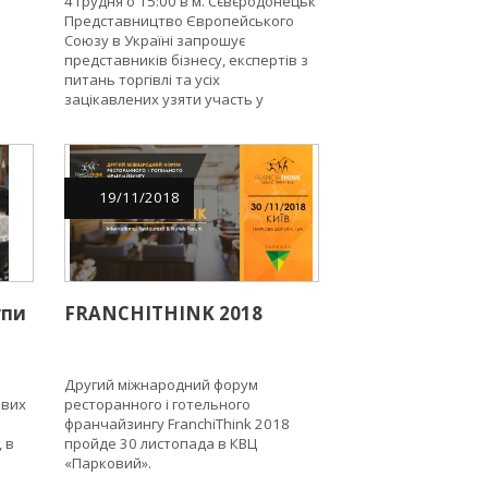
4 грудня о 15:00 в м. Сєвєродонецьк
Сєвєродонецька та
Представництво Європейського
Луганської області «Як
Союзу в Україні запрошує
знайти бізнес-партнера в
представників бізнесу, експертів з
Європейському Союзі?»
питань торгівлі та усіх
зацікавлених узяти участь у
семінарі про можливості для
українських підприємців знайти
бізнес-партнерів у Європі та
підвищити свою
конкурентоспроможність на ринку
19
/
11
/
2018
ЄС.
упи
FRANCHITHINK 2018
Другий міжнародний форум
ових
ресторанного і готельного
франчайзингу FranchiThink 2018
 в
пройде 30 листопада в КВЦ
«Парковий».