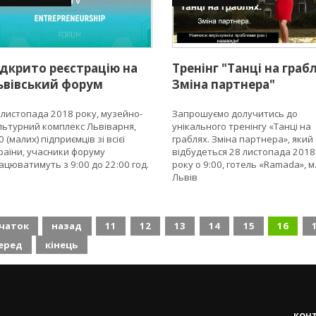
ЄС.
ідкрито реєстрацію на
Тренінг "Танці на граб
ьвівський форум
Зміна партнера"
ідприємців
 листопада 2018 року, музейно-
Запрошуємо долучитись до
льтурний комплекс Львіварня,
унікального тренінгу «Танці на
 (малих) підприємців зі всієї
граблях. Зміна партнера», який
раїни, учасники форуму
відбудеться 28 листопада 2018
ацюватимуть з 9:00 до 22:00 год.
року о 9:00, готель «Ramada», м
Львів
чаток
назад
11
12
13
14
15
16
еред
кінець