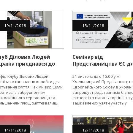
звитку.
питання, розглядають цікаві ке
а також генерують нові бізнес-і
та ефективні рішення.
19
/
11
/
2018
15
/
11
/
2018
луб Ділових Людей
Семінар від
країна приєднався до
Представництва ЄС д
ко-ініціативи "Чисте
підприємців
офісі Клубу Ділових Людей
21 листопада о 15:00 у м.
істо"
Хмельницького та
раїна встановлено коробки для
Хмельницький Представництв
Хмельницької області
ртування сміття. Так ми вирішили
Європейського Союзу в Україні
«Як знайти бізнес-
ротись із забрудненням
запрошує представників бізнес
партнера в
вколишнього середовища та
експертів з питань торгівлі та у
ільшенням площ сміттєзвалищ.
зацікавлених узяти участь у
Європейському Союзі?
семінарі про можливості для
українських підприємців знайт
бізнес-партнерів у Європі та
підвищити свою
конкурентоспроможність на ри
14
/
11
/
2018
12
/
11
/
2018