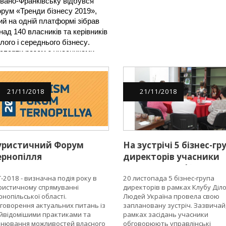
бговорили, як
бізнес-групи
Івано-Франківську відбувся 
рум «Тренди бізнесу 2019», 
озвиватиметься бізнес
ий на одній платформі зібрав 
країни в прийдешньому
власників
 та керівників
над 140 
оці
лого і середнього бізнесу
. 
сперти разом з учасниками 
говорили тренди, що 
рмуватимуть бізнес-
редовище в 2019 році. Подія 
21
/
11
/
2018
21
/
11
/
2018
ганізована Центром 
формаційної підтримки бізнесу 
 Івано-Франківськ, основаним 
 базі Клубу Ділових Людей 
раїна, за підтримки ЄБРР у 
мках ініціативи EU4Business.
уристичний Форум
На зустрічі 5 бізнес-гр
ернопілля
директорів учасники
зіграли в “Мафію”
T-2018 - визначна подія року в
20 листопада 5 бізнес-група
ристичному спрямуванні
директорів в рамках Клубу Діл
рнопільської області.
Людей Україна провела свою
говорення актуальних питань із
заплановану зустріч. Зазвичай,
йвідомішими практиками та
рамках засідань учасники
інювання можливостей власного
обговорюють управлінські