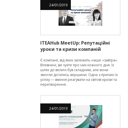
24
/
01
/
2019
ITEAHub MeetUp: Репутаційні
уроки та кризи компаній
Є компанії, від яких залежить наше «завтра».
Впевнені, ви чуєте про них кожного дня. Їх
шлях до величі був складним, але вони
змогли дістатись вершини. Одна з причин їх
успіху — вміння реагувати на світові кризи та
перетворення.
24
/
01
/
2019