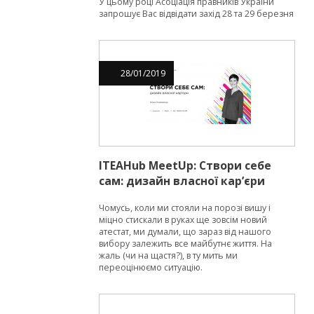
У цьому році Асоціація правників України
запрошує Вас відвідати захід 28 та 29 березня
у місті Львів.
28
/
01
/
2019
ITEAHub MeetUp: Створи себе
сам: дизайн власної кар’єри
Чомусь, коли ми стояли на порозі вишу і
міцно стискали в руках ще зовсім новий
атестат, ми думали, що зараз від нашого
вибору залежить все майбутнє життя. На
жаль (чи на щастя?), в ту мить ми
переоцінюємо ситуацію.