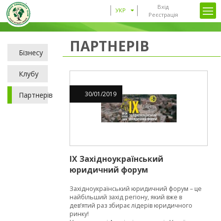
Вхід
УКР
Реєстрація
ПАРТНЕРІВ
Бізнесу
Клубу
30
/
01
/
2019
Партнерів
IX Західноукраїнський
юридичний форум
Західноукраїнський юридичний форум – це
найбільший захід регіону, який вже в
дев’ятий раз збирає лідерів юридичного
ринку!