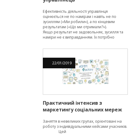
Ефективність діяльності управлінця
оцінюється не по намірам і навіть не по
зусиллям («Ми робили»), а по кінцевим
результатам («Що ми отримали?»).
Якщо результат не задовольняє, зусилля та
наміри не є виправданням. Їх потрібно
стільки, щоб отримати необхідний
результат. Іноді потрібно не множити
зусилля, а змінювати методи.
Запрошую на практичний тренінг:
22
/
01
/
2019
"Ефективний управлінець"
Практичний інтенсив з
маркетингу соціальних мереж
Заняття в невеликих групах, орієнтовані на
роботу з індивідуальними кейсами учасників.
Цей