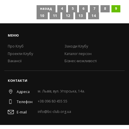
назад
4
5
6
7
8
9
10
11
12
13
14
МЕНЮ
Про Клуб
Заходи Клубу
Проекти Клубу
Каталог персон
Вакансії
Бізнес-можливості
КОНТАКТИ
м. Львів, вул. Угорська, 14а.
Адреса
+38 096 80 455 55
Телефон
info@bc-club.org.ua
E-mail