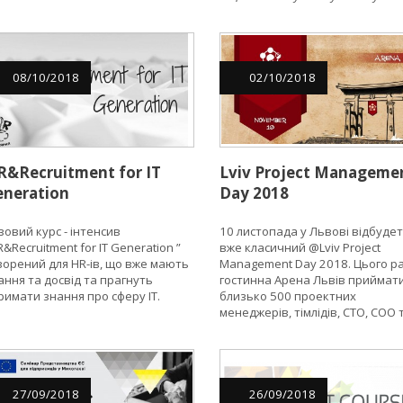
Європейському Союзі?
про можливості для українських
підприємців знайти бізнес-
партнерів у Європі та підвищи
свою конкурентоспроможність 
ринку ЄС.
08
/
10
/
2018
02
/
10
/
2018
R&Recruitment for IT
Lviv Project Manageme
eneration
Day 2018
зовий курс - інтенсив
10 листопада у Львові відбуде
R&Recruitment for IT Generation ”
вже класичний @Lviv Project
ворений для HR-ів, що вже мають
Management Day 2018. Цього р
ання та досвід та прагнуть
гостинна Арена Львів приймат
римати знання про сферу ІТ.
близько 500 проектних
менеджерів, тімлідів, СTO, COO 
CEO IT-компаній, директорів PM
HR-директорів. Своїм досвідом
ділитимуться близько 50 спікер
на 6 потоках конференції.
27
/
09
/
2018
26
/
09
/
2018