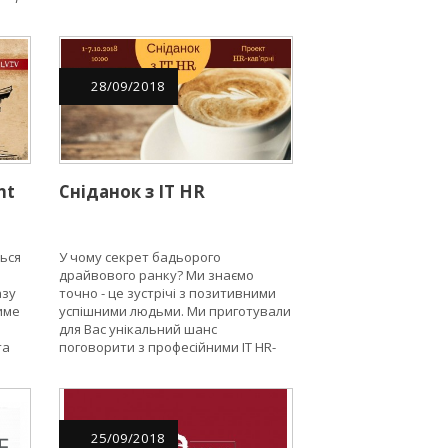
»
ти
на
28
/
09
/
2018
nt
Сніданок з ІТ HR
ться
У чому секрет бадьорого
драйвового ранку? Ми знаємо
азу
точно - це зустрічі з позитивними
име
успішними людьми. Ми приготували
для Вас унікальний шанс
та
поговорити з професійними IT HR-
O і
ами та рекрутерами впродовж
тижня.
ів
25
/
09
/
2018