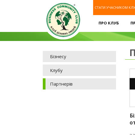
СТАТИ УЧАСНИКОМ КЛ
ПРО КЛУБ
П
П
Бізнесу
Клубу
Партнерів
Б
о
7,