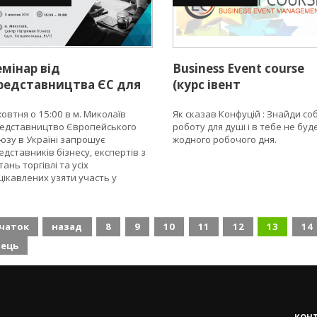
емінар від
Business Event course
редставництва ЄС для
(курс івент
ідприємців Миколаєва
менеджменту)
жовтня о 15:00 в м. Миколаїв
Як сказав Конфуцій : Знайди соб
а Миколаївської області
едставництво Європейського
роботу для душі і в тебе не буд
к знайти бізнес-
юзу в Україні запрошує
жодного робочого дня.
артнера в
едставників бізнесу, експертів з
вропейському Союзі?»
тань торгівлі та усіх
цікавлених узяти участь у
мінарі про можливості для
раїнських підприємців знайти
знес-партнерів у Європі та
чаток
назад
8
9
10
11
12
13
14
двищити свою
нкурентоспроможність на ринку
нець
.