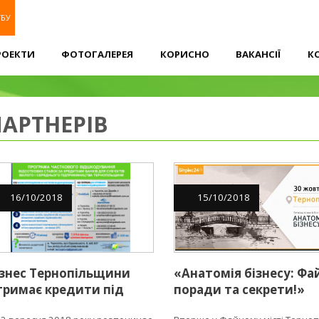
УБУ
РОЕКТИ
ФОТОГАЛЕРЕЯ
КОРИСНО
ВАКАНСІЇ
К
АРТНЕРІВ
16
/
10
/
2018
15
/
10
/
2018
ізнес Тернопільщини
«Анатомія бізнесу: Фа
тримає кредити під
поради та секрети!»
5% річних в гривнях