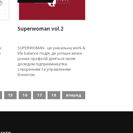
Superwoman vol.2
і
SUPERWOMAN - це унікальна work &
е
life balance подія, де успішні жінки
різних професій діляться своїм
досвідом підприємництва,
створенням та управлінням
бізнесом.
15
16
17
18
вперед