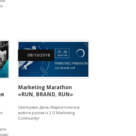
іль
ні
ю
08
/
10
/
2018
Marketing Marathon
ля
«RUN, BRAND, RUN»
Святкуємо День Маркетолога в
во
жовтні разом із 2.O Marketing
ті
Community!
усіх
інарі