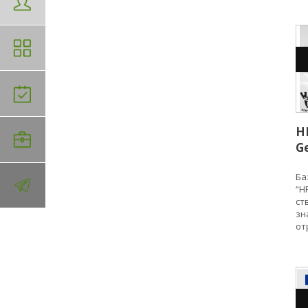
H
G
Ба
“H
ст
зн
от