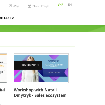
УКР
EN
ВХІД
РЕЄСТРАЦІЯ
ОНТАКТИ
10
/
10
/
2018
йні
Workshop with Natali
Dmytryk - Sales ecosystem