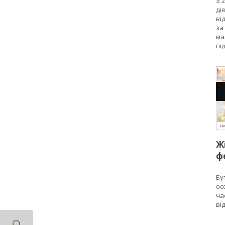
З 
ді
ві
за
ма
пі
от
ст
Ж
ф
W
Бу
ос
ча
ві