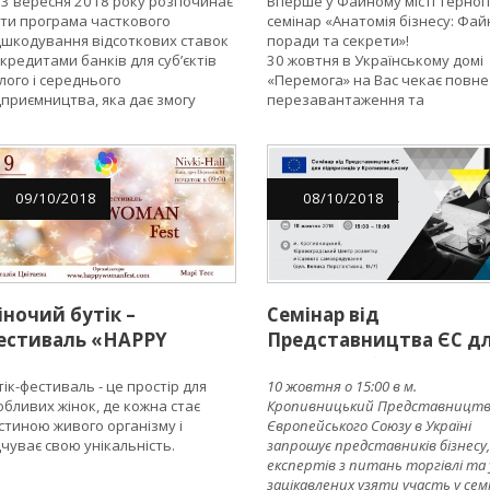
23 вересня 2018 року розпочинає
Вперше у Файному місті Терноп
яти програма часткового
семінар «Анатомія бізнесу: Фай
дшкодування відсоткових ставок
поради та секрети»!
 кредитами банків для суб’єктів
30 жовтня в Українському домі
лого і середнього
«Перемога» на Вас чекає повне
дприємництва, яка дає змогу
перезавантаження та
римати кредит за відсотковою
максимальне насичення цінно
авкою 7,5% річних в гривнях
інформацією.
09
/
10
/
2018
08
/
10
/
2018
іночий бутік –
Семінар від
естиваль «HAPPY
Представництва ЄС д
OMAN FEST»
підприємців
тік-фестиваль - це простір для
10 жовтня о 15:00 в м.
Кропивницького та
обливих жінок, де кожна стає
Кропивницький Представницт
Кіровоградської облас
стиною живого організму і
Європейського Союзу в Україні
«Як знайти бізнес-
дчуває свою унікальність.
запрошує представників бізнесу,
партнера в
експертів з питань торгівлі та 
зацікавлених узяти участь у сем