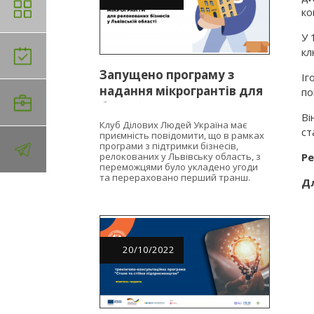
ко
У 
кл
Запущено програму з
Іг
надання мікрогрантів для
по
бізнесів, релокованих у
Ві
Львівську область
Клуб Ділових Людей Україна має
ст
приємність повідомити, що в рамках
програми з підтримки бізнесів,
релокованих у Львівську область, з
Ре
переможцями було укладено угоди
та перераховано перший транш.
Дл
20
/
10
/
2022