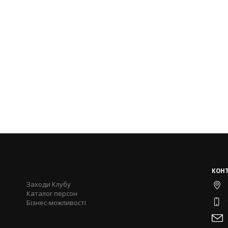
КОН
Заходи Клубу
Каталог персон
Бізнес-можливості