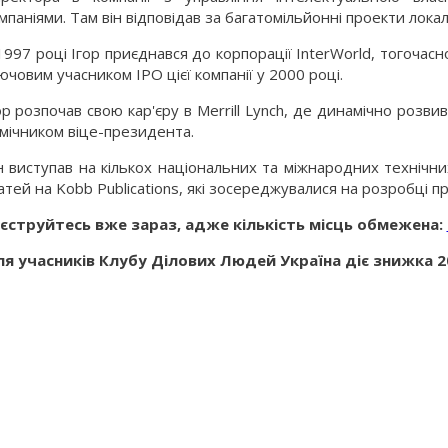
мпаніями. Там він відповідав за багатомільйонні проекти лок
1997 році Ігор приєднався до корпорації InterWorld, тогочасн
ючовим учасником IPO цієї компанії у 2000 році.
ор розпочав свою кар'єру в Merrill Lynch, де динамічно розвив
мічником віце-президента.
н виступав на кількох національних та міжнародних технічни
атей на Kobb Publications, які зосереджувалися на розробці 
єструйтесь вже зараз, адже кількість місць обмежена:
я учасників Клубу Ділових Людей Україна діє знижка 