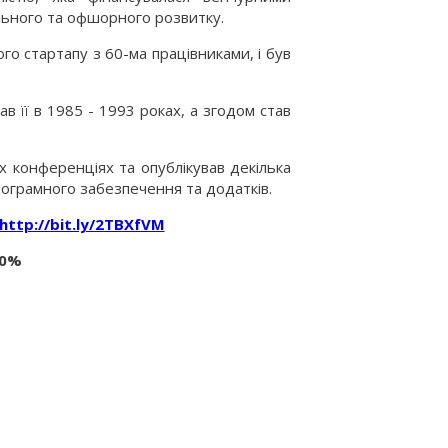
ального та офшорного розвитку.
ого стартапу з 60-ма працівниками, і був
ав її в 1985 - 1993 роках, а згодом став
х конференціях та опублікував декілька
програмного забезпечення та додатків.
http://bit.ly/2TBXfVM
20%