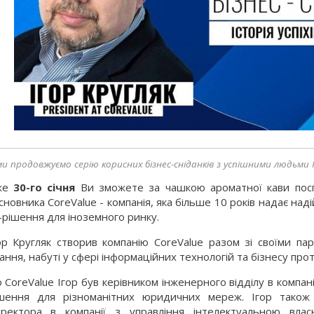
ми продовжуємо серію корисних бізнес-сніданків з успішними людьми ІТ
же
30-го січня
Ви зможете за чашкою ароматної кави поспіл
сновника CoreValue - компанія, яка більше 10 років надає над
-рішення для іноземного ринку.
ор Кругляк створив компанію CoreValue разом зі своїми п
ання, набуті у сфері інформаційних технологій та бізнесу прот
 CoreValue Ігор був керівником інженерного відділу в компані
шення для різноманітних юридичних мереж. Ігор також 
ректора в компанії з управління інтелектуальною влас