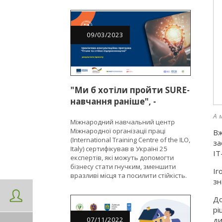
09
/
03
/
2023
"Ми б хотіли пройти SURE-
навчання раніше", -
підприємці в межах
А 
Міжнародний навчальний центр
EU4Business
Міжнародної організації праці
В
(International Training Centre of the ILO,
за
Italy) сертифікував в Україні 25
IT
експертів, які можуть допомогти
бізнесу стати гнучким, зменшити
Іг
вразливі місця та посилити стійкість.
зн
До
рі
ди
07
/
11
/
2022