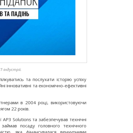
-індустрії.
куватись та послухати історію успіху
ійні інновативні та економічно-ефективні
артнерами в 2004 році, використовуючи
ягом 22 років.
ї AP3 Solutions та забезпечував технічні
займав посаду головного технічного
ністю, яка фінансувалася венчурними