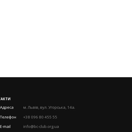
ТАКТИ
Адреса
м. Львів, вул. Угорська, 14а.
Телефон
+38 096 80 455 55
E-mail
info@bc-club.org.ua