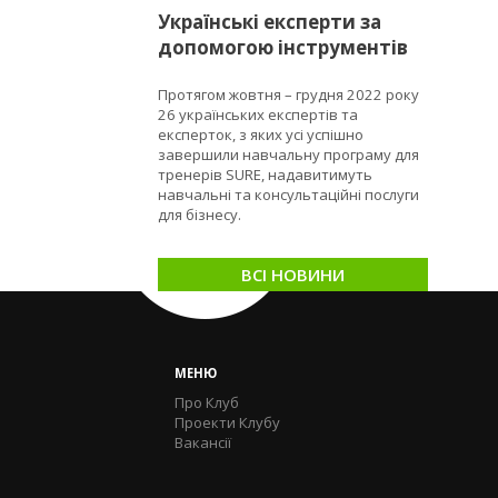
Українські експерти за
допомогою інструментів
програми SURE
Протягом жовтня – грудня 2022 року
сприятимуть МСБ ставати
26 українських експертів та
сталими та стійкими
експерток, з яких усі успішно
завершили навчальну програму для
тренерів SURE, надавитимуть
навчальні та консультаційні послуги
для бізнесу.
ВСІ НОВИНИ
МЕНЮ
Про Клуб
Проекти Клубу
Вакансії