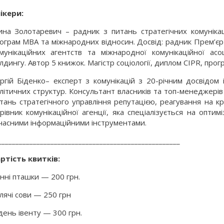
ікери:
ина Золотаревич – радник з питань стратегічних комуніка
ограм MBA та міжнародних відносин. Досвід: радник Прем’єр-
мунікаційних агентств та міжнародної комунікаційної асоц
лдингу. Автор 5 книжок. Магістр соціології, диплом CIPR, прогр
ргій Біденко– експерт з комунікацій з 20-річним досвідом 
літичних структур. Консультант власників та топ-менеджерів
тань стратегічного управління репутацією, реагування на кр
рівник комунікаційної агенції, яка спеціалізується на оптимі
часними інформаційними інструментами.
____________________________________________________
ртість квитків:
нні пташки — 200 грн.
лячі сови — 250 грн
день івенту — 300 грн.