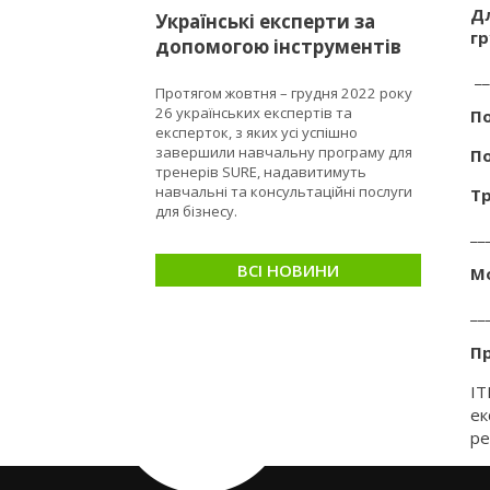
Дл
Українські експерти за
гр
допомогою інструментів
програми SURE
__
Протягом жовтня – грудня 2022 року
сприятимуть МСБ ставати
26 українських експертів та
По
сталими та стійкими
експерток, з яких усі успішно
завершили навчальну програму для
По
тренерів SURE, надавитимуть
навчальні та консультаційні послуги
Тр
для бізнесу.
__
ВСІ НОВИНИ
Мо
__
П
IT
ек
ре