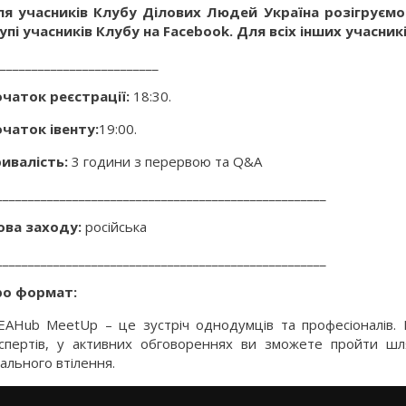
я учасників Клубу Ділових Людей Україна розігруємо
упі учасників Клубу на Facebook. Для всіх інших учасни
_________________________
чаток реєстрації:
18:30.
чаток івенту:
19:00.
ивалість:
3 години з перервою та Q&A
____________________________________________________
ва заходу:
російська
____________________________________________________
ро формат:
EAHub MeetUp – це зустріч однодумців та професіоналів. 
спертів, у активних обговореннях ви зможете пройти шля
ального втілення.