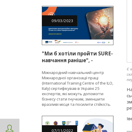
09
/
03
/
2023
"Ми б хотіли пройти SURE-
навчання раніше", -
підприємці в межах
Є 
Міжнародний навчальний центр
EU4Business
ск
Міжнародної організації праці
пе
(International Training Centre of the ILO,
Italy) сертифікував в Україні 25
На
експертів, які можуть допомогти
сь
бізнесу стати гнучким, зменшити
зм
вразливі місця та посилити стійкість.
ре
Ів
__
07
/
11
/
2022