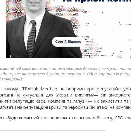
компанії, від яких залежить наше «завтра». Впевнені, ви чуєте про ни
ладним, але вони змогли дістатись вершини. Одна з причин їх успіху
ретворення.
 новому ITEAHub MeetUp поговоримо про репутаційні урок
огодні на актуальні для України виклики?— Як використо
інити репутацію своєї компанії та галузі?— Як захистити т
агувати на репутаційні кризи та інформаційні атаки на компан
ент буде корисний засновникам та власникам бізнесу, СЕО комп
____________________________________________________