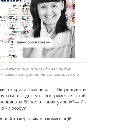
х кожного дня. Їх шлях до величі був
 — вміння реагувати на світові кризи та
и та кризи компаній: — Як реагувати
вувати всі доступні інструменти, щоб
а розвивати бізнес в нових умовах?— Як
ію чи особу?
аній та керівникам з комунікацій.