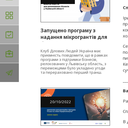
Сп
Ір
пр
ко
Запущено програму з
хо
надання мікрогрантів для
бізнесів, релокованих у
Се
Львівську область
Клуб Ділових Людей Україна має
по
приємність повідомити, що в рамках
пи
програми з підтримки бізнесів,
релокованих у Львівську область, з
Ке
переможцями було укладено угоди
су
та перераховано перший транш.
__
Ва
Ра
20
/
10
/
2022
Сп
В 