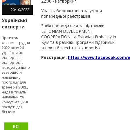
22:00 - нетворкінг
20
/
10
/
2022
Участь безкоштовна за умови
попередньої реєстрації!!!
Українські
Захід проводиться за підтримки
експерти
ESTONIAN DEVELOPMENT
за
COOPERATION та Estonian Embassy in
Протягом
допомогою
Kyiv та в рамках Програми підтримки
жовтня – грудня
інструментів
жінок в бізнесі та технологіях.
2022 року 26
програми
українських
Реєстрація:
https://www.facebook.com/e
експертів та
SURE
експерток, з
сприятимуть
яких усі успішно
МСБ
завершили
ставати
навчальну
програму для
сталими та
тренерів SURE,
стійкими
надавитимуть
навчальні та
консультаційні
послуги для
бізнесу.
ВСІ