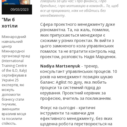
говорили за цей час: і про фінанси, і про
брендинг, і про мотивацію в команді... Та, щоб
09
/
03
/
2023
все це працювало, ніяк не обійтись без
менеджменту.
"Ми б
Сфера проектного менеджменту дуже
хотіли
різноманітна. Та, на жаль, помилки,
пройти
яких припускаються менеджери є
Міжнародний
SURE-
схожими у різних проектах. Як вийти з
навчальний
навчання
цього замкненого кола управлінських
центр
раніше", -
помилок та не втратити контроль над
Міжнародної
організації праці
проектом, розповість Надія Марценюк.
підприємці
(International
в межах
Nadiya Martsenyuk
- тренер,
Training Centre
EU4Business
of the ILO, Italy)
консультант управлінських процесів. 10
сертифікував в
років на менеджмент позиціях шукаю
Україні 25
баланс: Agilist по духу, яка любить
експертів, які
процеси та системний підхід до
можуть
керування. Проектний керівник за
допомогти
професією, вчитель за покликанням.
бізнесу стати
гнучким,
Фокус на сьогодні - критичні
зменшити
інструменти та навички для
вразливі місця
ефективного менеджменту, без яких
та посилити
щоденна робота перетворюється на
стійкість.