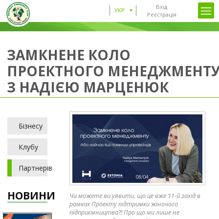
Вхід
УКР
Реєстрація
ЗАМКНЕНЕ КОЛО
ПРОЕКТНОГО МЕНЕДЖМЕНТ
З НАДІЄЮ МАРЦЕНЮК
Бізнесу
Клубу
Партнерів
НОВИНИ
Чи можете ви уявити, що це вже 11-й захід в
рамках Проекту підтримки жіночого
підприємництва?! Про що ми лише не