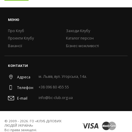
НОВИНИ
МЕНЮ
Про Клуб
Заходи Клубу
Проекти Клубу
Каталог персон
Вакансії
Бізнес-можливості
КОНТАКТИ
м. Львів, вул. Угорська, 14а.
Адреса
+38 096 80 455 55
Телефон
info@bc-club.org.ua
E-mail
© 2009 - 2026. ГО «КЛУБ ДІЛОВИХ
ЛЮДЕЙ УКРАЇНА»
Всi права захищенi.