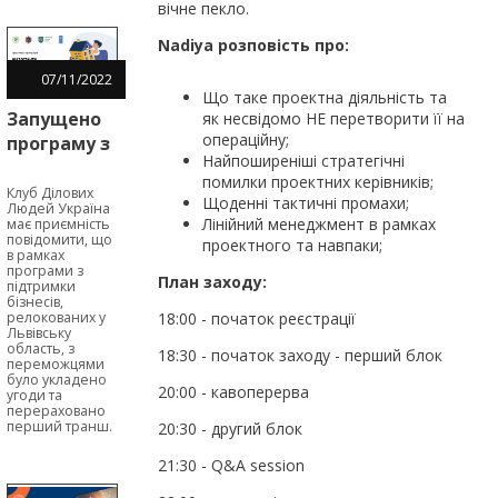
вічне пекло.
Nadiya розповість про:
07
/
11
/
2022
Що таке проектна діяльність та
Запущено
як несвідомо НЕ перетворити її на
операційну;
програму з
Найпоширеніші стратегічні
надання
помилки проектних керівників;
мікрогрантів
Клуб Ділових
Щоденні тактичні промахи;
Людей Україна
для
Лінійний менеджмент в рамках
має приємність
бізнесів,
повідомити, що
проектного та навпаки;
в рамках
релокованих
програми з
План заходу:
підтримки
у Львівську
бізнесів,
область
18:00 - початок реєстрації
релокованих у
Львівську
область, з
18:30 - початок заходу - перший блок
переможцями
було укладено
20:00 - кавоперерва
угоди та
перераховано
перший транш.
20:30 - другий блок
21:30 - Q&A session