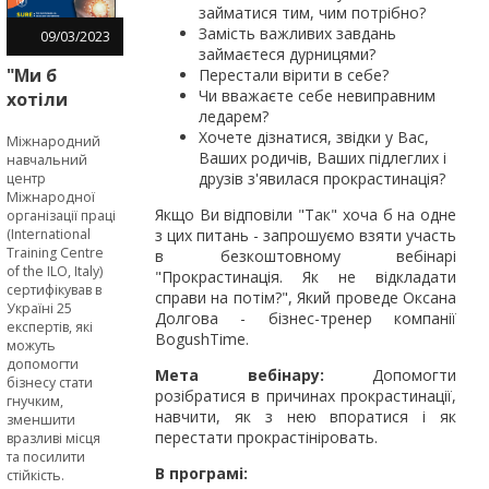
займатися тим, чим потрібно?
Замість важливих завдань
09
/
03
/
2023
займаєтеся дурницями?
"Ми б
Перестали вірити в себе?
Чи вважаєте себе невиправним
хотіли
ледарем?
пройти
Хочете дізнатися, звідки у Вас,
Міжнародний
SURE-
Ваших родичів, Ваших підлеглих і
навчальний
навчання
друзів з'явилася прокрастинація?
центр
раніше", -
Міжнародної
Якщо Ви відповіли "Так" хоча б на одне
організації праці
підприємці
(International
з цих питань - запрошуємо взяти участь
в межах
Training Centre
в безкоштовному вебінарі
EU4Business
of the ILO, Italy)
"Прокрастинація. Як не відкладати
сертифікував в
справи на потім?", Який проведе Оксана
Україні 25
Долгова - бізнес-тренер компанії
експертів, які
BogushTime.
можуть
допомогти
Мета вебінару:
Допомогти
бізнесу стати
розібратися в причинах прокрастинації,
гнучким,
навчити, як з нею впоратися і як
зменшити
перестати прокрастініровать.
вразливі місця
та посилити
В програмі:
стійкість.