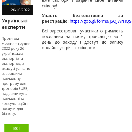
вже сьогодні і задайте своє питання
спікеру!
20
/
10
/
2022
Участь безкоштовна за
Українські
реєстрацію:
https://goo.gl/forms/jSQJWrHQ
експерти
Всі зареєстровані учасники отримають
за
посилання на пряму трансляцію за 1
Протягом
допомогою
день до заходу і доступ до запису
жовтня – грудня
інструментів
онлайн зустрічі зі спікером.
2022 року 26
програми
українських
експертів та
SURE
експерток, з
сприятимуть
яких усі успішно
МСБ
завершили
ставати
навчальну
програму для
сталими та
тренерів SURE,
стійкими
надавитимуть
навчальні та
консультаційні
послуги для
бізнесу.
ВСІ