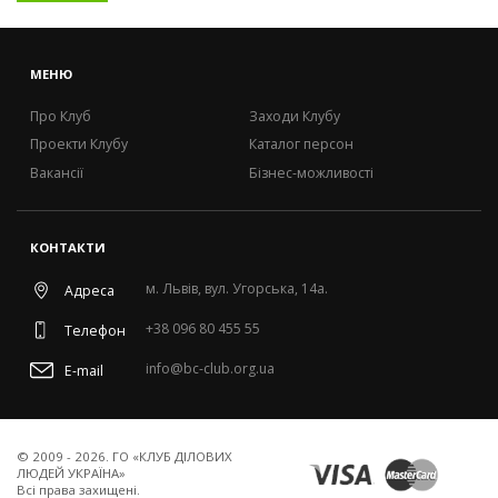
НОВИНИ
МЕНЮ
Про Клуб
Заходи Клубу
Проекти Клубу
Каталог персон
Вакансії
Бізнес-можливості
КОНТАКТИ
м. Львів, вул. Угорська, 14а.
Адреса
+38 096 80 455 55
Телефон
info@bc-club.org.ua
E-mail
© 2009 - 2026. ГО «КЛУБ ДІЛОВИХ
ЛЮДЕЙ УКРАЇНА»
Всi права захищенi.