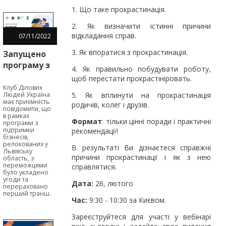
1. Що таке прокрастинація.
2. Як визначити істинні причини
відкладання справ.
07
/
11
/
2022
3. Як впоратися з прокрастинація.
Запущено
програму з
4. Як правильно побудувати роботу,
надання
щоб перестати прокрастініровать.
мікрогрантів
Клуб Ділових
Людей Україна
5. Як вплинути на прокрастинація
для
має приємність
родичів, колег і друзів.
бізнесів,
повідомити, що
в рамках
релокованих
Формат
: тільки цінні поради і практичні
програми з
підтримки
у Львівську
рекомендації!
бізнесів,
область
релокованих у
В результаті Ви дізнаєтеся справжні
Львівську
причини прокрастинації і як з нею
область, з
переможцями
справлятися.
було укладено
угоди та
Дата:
26, лютого
перераховано
перший транш.
Час:
9:30 - 10:30 за Києвом.
Зареєструйтеся для участі у вебінарі