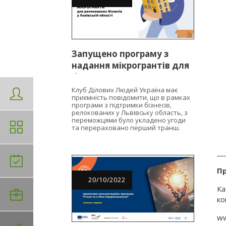
Запущено програму з
надання мікрогрантів для
бізнесів, релокованих у
Львівську область
Клуб Ділових Людей Україна має
приємність повідомити, що в рамках
програми з підтримки бізнесів,
релокованих у Львівську область, з
переможцями було укладено угоди
та перераховано перший транш.
__
Пр
20
/
10
/
2022
Ка
ко
ww