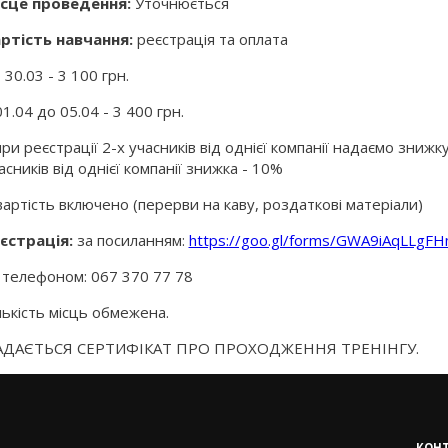
сце проведення:
Уточнюється
ртість навчання:
реєстрація та оплата
 30.03 - 3 100 грн.
01.04 до 05.04 - 3 400 грн.
при реєстрації 2-х учасників від однієї компанії надаємо зниж
асників від однієї компанії знижка - 10%
вартість включено (перерви на каву, роздаткові матеріали)
єстрація:
за посиланням:
https://goo.gl/forms/GWA9iAqLLgF
 телефоном: 067 370 77 78
лькість місць обмежена.
АДАЄТЬСЯ СЕРТИФІКАТ ПРО ПРОХОДЖЕННЯ ТРЕНІНГУ.
КОН