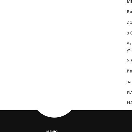
Мі
Ва
до
з 
* 
уч
У 
Ре
за
Кі
Н
МЕНЮ