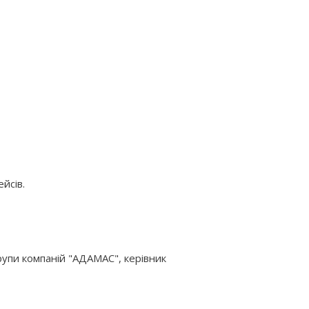
йсів.
упи компаній "АДАМАС", керівник