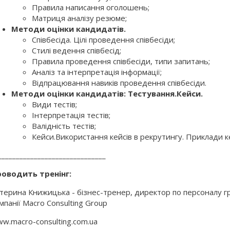
Правила написання оголошень;
Матриця аналізу резюме;
Методи оцінки кандидатів.
Співбесіда. Цілі проведення співбесіди;
Стилі ведення співбесід;
Правила проведення співбесіди, типи запитань;
Аналіз та інтерпретація інформації;
Відпрацювання навиків проведення співбесіди.
Методи оцінки кандидатів: Тестування.Кейси.
Види тестів;
Інтерпретація тестів;
Валідність тестів;
Кейси.Використання кейсів в рекрутингу. Приклади ке
______________________________
оводить тренінг:
терина Книжицька - бізнес-тренер, директор по персоналу гр
мпанії Macro Consulting Group
w.macro-consulting.com.ua