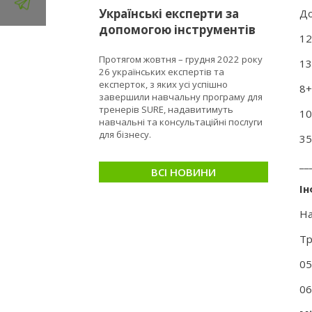
Українські експерти за
До
допомогою інструментів
12
програми SURE
Протягом жовтня – грудня 2022 року
сприятимуть МСБ ставати
13
26 українських експертів та
сталими та стійкими
експерток, з яких усі успішно
8+
завершили навчальну програму для
тренерів SURE, надавитимуть
10
навчальні та консультаційні послуги
для бізнесу.
35
__
ВСІ НОВИНИ
Ін
На
Тр
05
06