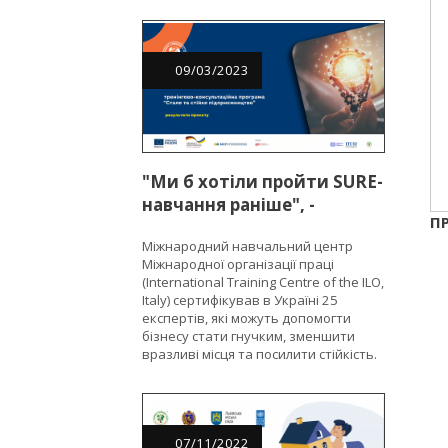
09
/
03
/
2023
"Ми б хотіли пройти SURE-
навчання раніше", -
П
підприємці в межах
Міжнародний навчальний центр
EU4Business
Міжнародної організації праці
(International Training Centre of the ILO,
Italy) сертифікував в Україні 25
експертів, які можуть допомогти
бізнесу стати гнучким, зменшити
вразливі місця та посилити стійкість.
07
/
11
/
2022