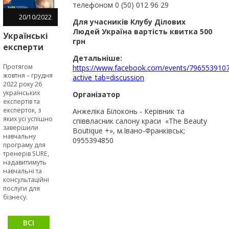
телефоном ‭0 (50) 012 96 29‬
20
/
10
/
2022
Для учасників Клубу Ділових
Людей Україна вартість квитка 500
Українські
грн
експерти
за
Детальніше:
Протягом
https://www.facebook.com/events/796553910
допомогою
жовтня – грудня
active_tab=discussion
інструментів
2022 року 26
програми
українських
Організатор
експертів та
SURE
експерток, з
Анжеліка Білоконь - Керівник та
сприятимуть
яких усі успішно
співвласник салону краси «The Beauty
МСБ
завершили
Boutique +», м.Івано-Франківськ;
ставати
навчальну
0955394850
програму для
сталими та
тренерів SURE,
стійкими
надавитимуть
навчальні та
консультаційні
послуги для
бізнесу.
ВСІ