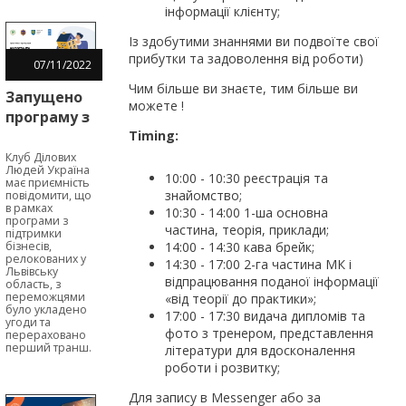
інформації клієнту;
Із здобутими знаннями ви подвоїте свої
прибутки та задоволення від роботи)
07
/
11
/
2022
Чим більше ви знаєте, тим більше ви
Запущено
можете !
програму з
Timing:
надання
мікрогрантів
Клуб Ділових
Людей Україна
для
10:00 - 10:30 реєстрація та
має приємність
знайомство;
бізнесів,
повідомити, що
в рамках
10:30 - 14:00 1-ша основна
релокованих
програми з
частина, теорія, приклади;
підтримки
у Львівську
14:00 - 14:30 кава брейк;
бізнесів,
область
релокованих у
14:30 - 17:00 2-га частина МК і
Львівську
відпрацювання поданої інформації
область, з
переможцями
«від теорії до практики»;
було укладено
17:00 - 17:30 видача дипломів та
угоди та
фото з тренером, представлення
перераховано
перший транш.
літератури для вдосконалення
роботи і розвитку;
Для запису в Messenger або за