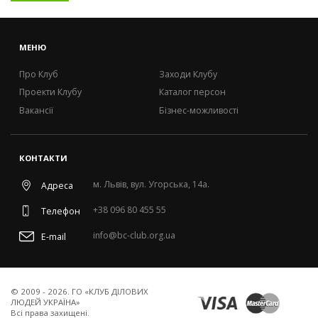
НОВИНИ
МЕНЮ
Про Клуб
Заходи Клубу
Проекти Клубу
Каталог персон
Вакансії
Бізнес-можливості
КОНТАКТИ
м. Львів, вул. Угорська, 14а.
Адреса
+38 096 80 455 55
Телефон
info@bc-club.org.ua
E-mail
© 2009 - 2026. ГО «КЛУБ ДІЛОВИХ
ЛЮДЕЙ УКРАЇНА»
Всi права захищенi.