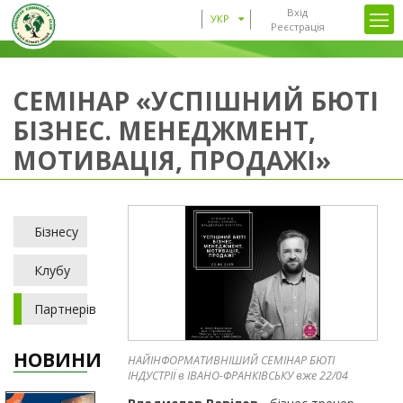
Вхід
УКР
Реєстрація
СЕМІНАР «УСПІШНИЙ БЮТІ
БІЗНЕС. МЕНЕДЖМЕНТ,
МОТИВАЦІЯ, ПРОДАЖІ»
Бізнесу
Клубу
Партнерів
НОВИНИ
НАЙІНФОРМАТИВНІШИЙ СЕМІНАР БЮТІ
ІНДУСТРІЇ в ІВАНО-ФРАНКІВСЬКУ вже 22/04