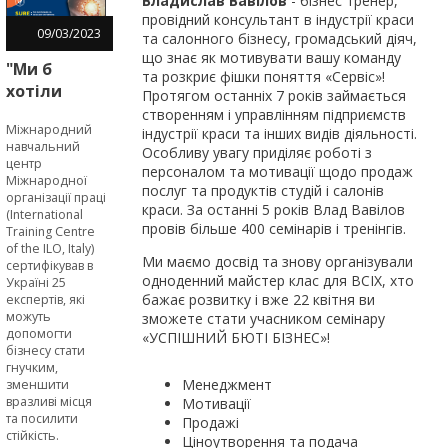
Владислав Вавілов
- бізнес тренер,
провідний консультант в індустрії краси
09
/
03
/
2023
та салонного бізнесу, громадський діяч,
що знає як мотивувати вашу команду
"Ми б
та розкриє фішки поняття «Сервіс»!
хотіли
Протягом останніх 7 років займається
пройти
створенням і управлінням підприємств
Міжнародний
індустрії краси та інших видів діяльності.
SURE-
навчальний
Особливу увагу приділяє роботі з
навчання
центр
персоналом та мотивації щодо продаж
раніше", -
Міжнародної
послуг та продуктів студій і салонів
організації праці
підприємці
краси. За останні 5 років Влад Вавілов
(International
в межах
провів більше 400 семінарів і тренінгів.
Training Centre
EU4Business
of the ILO, Italy)
Ми маємо досвід та знову організували
сертифікував в
одноденний майстер клас для ВСІХ, хто
Україні 25
бажає розвитку і вже 22 квітня ви
експертів, які
можуть
зможете стати учасником семінару
допомогти
«УСПІШНИЙ БЮТІ БІЗНЕС»!
бізнесу стати
гнучким,
Менеджмент
зменшити
вразливі місця
Мотивації
та посилити
Продажі
стійкість.
Ціноутворення та подача