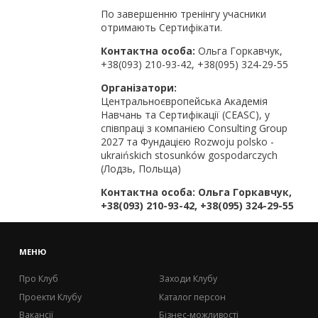
По завершенню тренінгу учасники
отримають Сертифікати.
Контактна особа:
Ольга Горкавчук,
+38(093) 210-93-42, +38(095) 324-29-55
Організатори:
Центральноєвропейська Академія
Навчань та Сертифікації (CEASC), у
співпраці з компанією Consulting Group
2027 та Фундацією Rozwoju polsko -
ukraińskich stosunków gospodarczych
(Лодзь, Польща)
Контактна особа: Ольга Горкавчук,
+38(093) 210-93-42, +38(095) 324-29-55
МЕНЮ
Про Клуб
Заходи Клубу
Проекти Клубу
Каталог персон
Вакансії
Бізнес-можливості