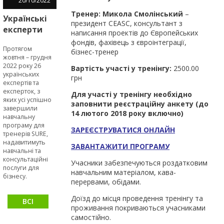
20
/
10
/
2022
Тренер: Микола Смолінський
–
Українські
президент CEASC, консультант з
експерти
написання проектів до Європейських
за
фондів, фахівець з євроінтеграції,
Протягом
допомогою
бізнес-тренер
жовтня – грудня
інструментів
2022 року 26
Вартість участі у тренінгу:
2500.00
програми
українських
грн
експертів та
SURE
експерток, з
Для участі у тренінгу необхідно
сприятимуть
яких усі успішно
заповнити реєстраційну анкету (до
МСБ
завершили
14 лютого 2018 року включно)
ставати
навчальну
програму для
сталими та
ЗАРЕЄСТРУВАТИСЯ ОНЛАЙН
тренерів SURE,
стійкими
надавитимуть
ЗАВАНТАЖИТИ ПРОГРАМУ
навчальні та
консультаційні
Учасники забезпечуються роздатковим
послуги для
навчальним матеріалом, кава-
бізнесу.
перервами, обідами.
Доїзд до місця проведення тренінгу та
ВСІ
проживання покриваються учасниками
НОВИНИ
самостійно.