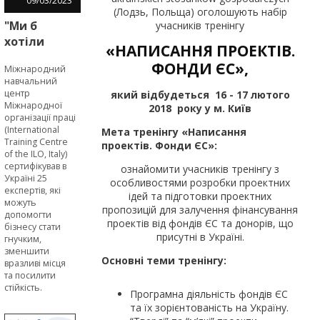
09
/
03
/
2023
(Лодзь, Польща) оголошують набір
"Ми б
учасників тренінгу
хотіли
«НАПИСАННЯ ПРОЕКТІВ.
пройти
ФОНДИ ЄС»,
Міжнародний
SURE-
навчальний
навчання
центр
який відбудеться 16 - 17 лютого
раніше", -
Міжнародної
2018 року у м. Київ
організації праці
підприємці
(International
Мета тренінгу «Написання
в межах
Training Centre
проектів. Фонди ЄС»:
EU4Business
of the ILO, Italy)
сертифікував в
ознайомити учасників тренінгу з
Україні 25
особливостями розробки проектних
експертів, які
ідей та підготовки проектних
можуть
пропозицій для залучення фінансування
допомогти
проектів від фондів ЄС та донорів, що
бізнесу стати
присутні в Україні.
гнучким,
зменшити
Основні теми тренінгу:
вразливі місця
та посилити
стійкість.
Програмна діяльність фондів ЄС
та їх зорієнтованість на Україну.