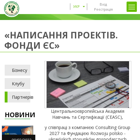
Вхід
УКР
Реєстрація
«НАПИСАННЯ ПРОЕКТІВ.
ФОНДИ ЄС»
Бізнесу
Клубу
Партнерів
Центральноєвропейська Академія
НОВИНИ
Навчань та Сертифікації (CEASC),
у співпраці з компанією Consulting Group
2027 та Фундацією Rozwoju polsko -
ukraińskich stosunków gospodarczych