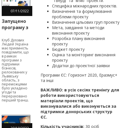
“Тверді” та “м’які” проекти.
Специфіка міжнародних проектів.
07
/
11
/
2022
Визначення та формулювання
проблеми проекту
Запущено
Визначення цільових груп проекту
програму з
Мета, завдання та методи
виконання проекту
надання
Розробка плану виконання
мікрогрантів
Клуб Ділових
проекту
Людей Україна
для
має приємність
Бюджет проекту
бізнесів,
повідомити, що
Оцінка та моніторинг виконання
в рамках
релокованих
проекту
програми з
підтримки
у Львівську
Додатки до проектної заявки
бізнесів,
область
релокованих у
Програми ЄС: Горизонт 2020, Еразмус+
Львівську
область, з
та інші
переможцями
було укладено
ВАЖЛИВО: в усіх сесіях тренінгу для
угоди та
роботи використовуються
перераховано
перший транш.
матеріали проектів, що
виконувалися або виконуються за
підтримки донорських структур
ЄС.
Кількість учасників:
30 осіб