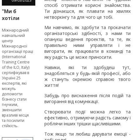
09
/
03
/
2023
спосіб отримати корисні знайомства.
"Ми б
Ти дізнаєшся, як плавати на хвилях
нетворкінгу та для чого це тобі.
хотіли
пройти
Ми навчимо, як здобути та прокачати
Міжнародний
SURE-
організаторські здібності, з нами ти
навчальний
навчання
опануєш ведення проектів, та те, як
центр
раніше", -
правильно ними управляти і не
Міжнародної
вигорати, як працювати в команді та
організації праці
підприємці
(International
яку радість це може приносити.
в межах
Training Centre
EU4Business
Навики, які ти здобудеш тут,
of the ILO, Italy)
сертифікував в
знадобляться у будь-якій професії, або
Україні 25
ж стануть окремою справою твого
експертів, які
життя!
можуть
допомогти
Забудь про виснаження після подій та
бізнесу стати
вигорання від комунікації.
гнучким,
зменшити
Створювати події можна легко та
вразливі місця
ефективно, отримуючи радість самому і
та посилити
роблячи інших трішки щасливішими.
стійкість.
Тож якщо ти любиш дарувати емоції -
тобі сюди!