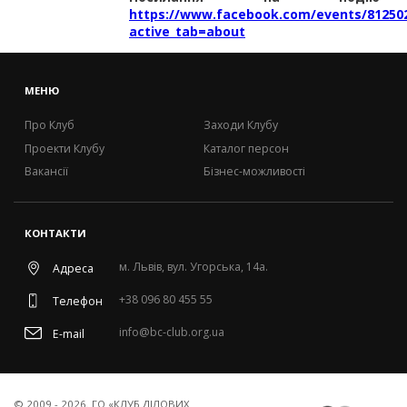
https://www.facebook.com/events/81250
active_tab=about
МЕНЮ
Про Клуб
Заходи Клубу
Проекти Клубу
Каталог персон
Вакансії
Бізнес-можливості
КОНТАКТИ
м. Львів, вул. Угорська, 14а.
Адреса
+38 096 80 455 55
Телефон
info@bc-club.org.ua
E-mail
© 2009 - 2026. ГО «КЛУБ ДІЛОВИХ