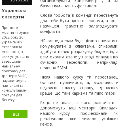
20
/
10
/
2022
організовувати конференції , а за
бажанням - навіть фестивалі.
Українські
Слова “робота в команді” перестануть
експерти
для тебе бути просто словами, а ще -
за
навчишся грамотно залагоджувати
Протягом
допомогою
конфлікти. ⠀
жовтня – грудня
інструментів
2022 року 26
HR- менеджерам буде цікаво навчитись
програми
українських
комунікувати з клієнтами, спікерами,
експертів та
SURE
здобути навик розрахунку бюджетів, а
експерток, з
сприятимуть
яких усі успішно
всім охочим стане у нагоді опанування
МСБ
завершили
сучасних технологій, наприклад,
ставати
навчальну
ведення SMM.
програму для
сталими та
тренерів SURE,
Після нашого курсу ти перестанеш
стійкими
надавитимуть
боятися публічності, а, можливо, й
навчальні та
відкриєш власну справу, дізнаєшся
консультаційні
краще, що таке харизма та mind maps.
послуги для
бізнесу.
Якщо не знаєш, з чого розпочати -
допоможуть наші ментори. Викладачі
нашого курсу - професіонали, які
ВСІ
реалізували вже чимало успішних
НОВИНИ
кейсів.