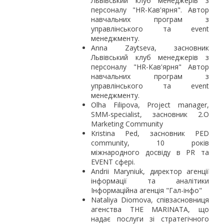
Львівський клуб менеджерів з
персоналу "HR-Кав'ярня". Автор
навчальних програм з
управлінського та event
менеджменту.
Anna Zaytseva, засновник
Львівський клуб менеджерів з
персоналу "HR-Кав'ярня" Автор
навчальних програм з
управлінського та event
менеджменту.
Olha Filipova, Project manager,
SMM-specialist, засновник 2.O
Marketing Community
Kristina Ped, засновник PED
community, 10 років
міжнародного досвіду в PR та
EVENT сфері.
Andrii Maryniuk, директор агенції
інформації та аналітики
Інформаційна агенція "Гал-інфо"
Nataliya Diomova, співзасновниця
агенства THE MARINATA, що
надає послуги зі стратегічного