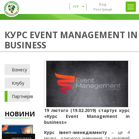
Вхід
УКР
Реєстрація
КУРС EVENT MANAGEMENT IN
BUSINESS
Бізнесу
Клубу
Партнерів
19 лютого (19.02.2019) стартує курс
НОВИНИ
«Курс Event Management in
business»
Курс івент-менеджменту
– це 4
місяці класного навчання та чудовий