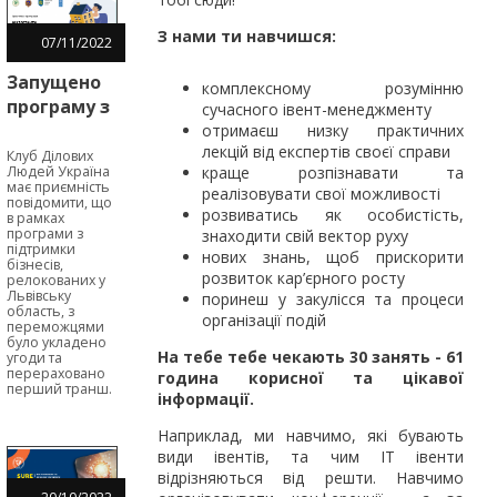
З нами ти навчишся:
07
/
11
/
2022
Запущено
комплексному розумінню
програму з
сучасного івент-менеджменту
надання
отримаєш низку практичних
лекцій від експертів своєї справи
мікрогрантів
Клуб Ділових
Людей Україна
краще розпізнавати та
для
має приємність
реалізовувати свої можливості
бізнесів,
повідомити, що
розвиватись як особистість,
в рамках
релокованих
програми з
знаходити свій вектор руху
підтримки
у Львівську
нових знань, щоб прискорити
бізнесів,
область
розвиток кар’єрного росту
релокованих у
Львівську
поринеш у закулісся та процеси
область, з
організації подій
переможцями
було укладено
На тебе тебе чекають 30 занять - 61
угоди та
перераховано
година корисної та цікавої
перший транш.
інформації.
Наприклад, ми навчимо, які бувають
види івентів, та чим ІТ івенти
відрізняються від решти. Навчимо