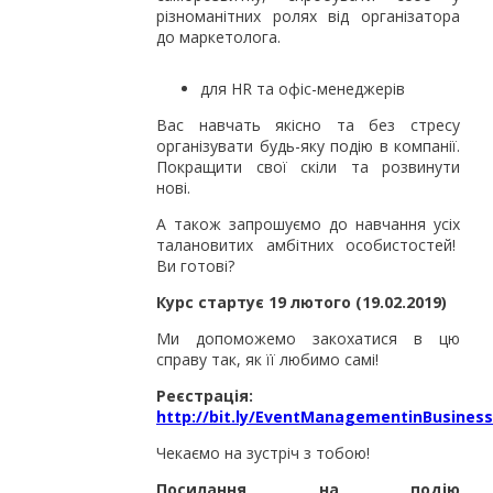
різноманітних ролях від організатора
до маркетолога.
для HR та офіс-менеджерів
Вас навчать якісно та без стресу
організувати будь-яку подію в компанії.
Покращити свої скіли та розвинути
нові.
А також запрошуємо до навчання усіх
талановитих амбітних особистостей!
Ви готові?
Курс стартує 19 лютого (19.02.2019)
Ми допоможемо закохатися в цю
справу так, як її любимо самі!
Реєстрація:
http://bit.ly/EventManagementinBusiness
Чекаємо на зустріч з тобою!
Посилання на подію