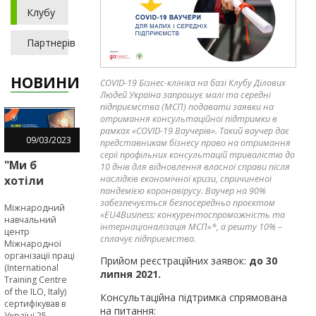
Клубу
Партнерів
НОВИНИ
COVID-19 Бізнес-клініка на базі Клубу Ділових
Людей Україна запрошує малі та середні
підприємства (МСП) подавати заявки на
отримання консультаційної підтримки в
рамках «COVID-19 Ваучерів». Такий ваучер дає
09
/
03
/
2023
представникам бізнесу право на отримання
серії профільних консультацій тривалістю до
"Ми б
10 днів для відновлення власної справи після
наслідків економічної кризи, спричиненої
хотіли
пандемією коронавірусу. Ваучер на 90%
пройти
забезпечується безпосередньо проєктом
Міжнародний
SURE-
«EU4Business: конкурентоспроможність та
навчальний
навчання
інтернаціоналізація МСП»*, а решту 10% –
центр
сплачує підприємство.
раніше", -
Міжнародної
організації праці
підприємці
Прийом реєстраційних заявок:
до 30
(International
в межах
липня 2021.
Training Centre
EU4Business
of the ILO, Italy)
Консультаційна підтримка спрямована
сертифікував в
на питання:
Україні 25