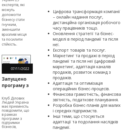
експертів, які
можуть
Цифрова трансформація компанії
допомогти
– онлайн надання послуг,
бізнесу стати
дистанційна організація робочого
гнучким,
часу працівників тощо.
зменшити
Оновлення стратегії та бізнес-
вразливі місця
моделі в період пандемії та після
та посилити
неї.
стійкість.
Експорт товарів та послуг.
Маркетинг та продажі в період
пандемії та після неї (цифровий
маркетинг, адаптація каналів
07
/
11
/
2022
продажів, розвиток команд з
продажів.
Запущено
Адаптація та оптимізація
програму з
операційних бізнес-процесів.
надання
Фінансова грамотність, фінансова
мікрогрантів
Клуб Ділових
звітність, податкове планування.
Людей Україна
для
Розробка бізнес-планів для малих
має приємність
бізнесів,
і середніх підприємств.
повідомити, що
в рамках
Інші теми, що стосуються
релокованих
програми з
адаптації та подолання наслідків
підтримки
у Львівську
бізнесів,
пандемії.