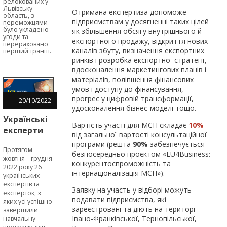
область
релокованих у
Львівську
Отримана експертиза допоможе
область, з
підприємствам у досягненні таких цілей
переможцями
було укладено
як збільшення обсягу внутрішнього й
угоди та
експортного продажу, відкриття нових
перераховано
каналів збуту, визначення експортних
перший транш.
ринків і розробка експортної стратегії,
вдосконалення маркетингових планів і
матеріалів, поліпшення фінансових
умов і доступу до фінансування,
прогрес у цифровій трансформації,
20
/
10
/
2022
удосконалення бізнес-моделі тощо.
Українські
Вартість участі для МСП складає
10%
експерти
від загальної вартості консультаційної
за
програми (решта
90%
забезпечується
Протягом
допомогою
безпосередньо проєктом «EU4Business:
жовтня – грудня
інструментів
конкурентоспроможність та
2022 року 26
інтернаціоналізація МСП»).
програми
українських
експертів та
SURE
Заявку на участь у відборі можуть
експерток, з
сприятимуть
подавати підприємства, які
яких усі успішно
МСБ
зареєстровані та діють на території
завершили
Івано-Франківської, Тернопільської,
ставати
навчальну