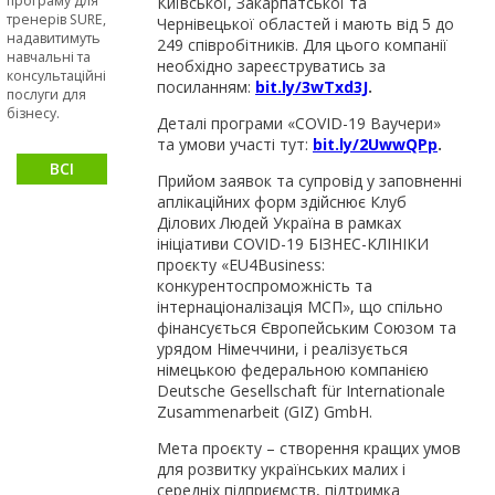
програму для
Київської, Закарпатської та
сталими та
тренерів SURE,
Чернівецької областей і мають від 5 до
стійкими
надавитимуть
249 співробітників. Для цього компанії
навчальні та
необхідно зареєструватись за
консультаційні
посиланням:
bit.ly/3wTxd3J
.
послуги для
бізнесу.
Деталі програми «COVID-19 Ваучери»
та умови участі тут:
bit.ly/2UwwQPp
.
ВСІ
Прийом заявок та супровід у заповненні
НОВИНИ
аплікаційних форм здійснює Клуб
Ділових Людей Україна в рамках
ініціативи COVID-19 БІЗНЕС-КЛІНІКИ
проєкту «EU4Business:
конкурентоспроможність та
інтернаціоналізація МСП», що спільно
фінансується Європейським Союзом та
урядом Німеччини, і реалізується
німецькою федеральною компанією
Deutsche Gesellschaft für Internationale
Zusammenarbeit (GIZ) GmbH.
Мета проєкту – створення кращих умов
для розвитку українських малих і
середніх підприємств, підтримка