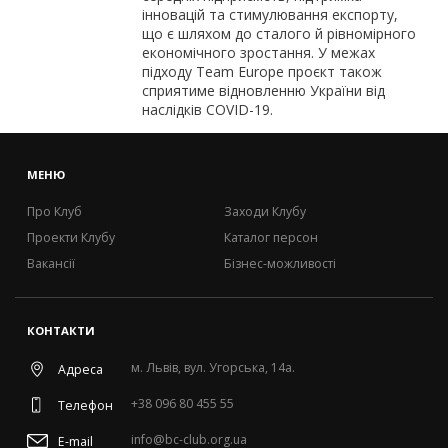
інновацій та стимулювання експорту,
що є шляхом до сталого й рівномірного
економічного зростання. У межах
підходу Team Europe проєкт також
сприятиме відновленню України від
наслідків COVID-19.
МЕНЮ
Про Клуб
Заходи Клубу
Проекти Клубу
Каталог персон
Вакансії
Бізнес-можливості
КОНТАКТИ
м. Львів, вул. Угорська, 14а.
Адреса
+38 096 80 455 55
Телефон
info@bc-club.org.ua
E-mail