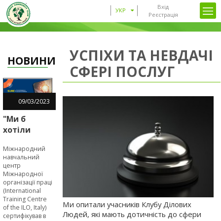
Вхід
УКР
Реєстрація
УСПІХИ ТА НЕВДАЧІ
НОВИНИ
СФЕРІ ПОСЛУГ
09
/
03
/
2023
"Ми б
хотіли
пройти
Міжнародний
SURE-
навчальний
навчання
центр
раніше", -
Міжнародної
організації праці
підприємці
(International
в межах
Training Centre
Ми опитали учасників Клубу Ділових
EU4Business
of the ILO, Italy)
Людей, які мають дотичність до сфери
сертифікував в