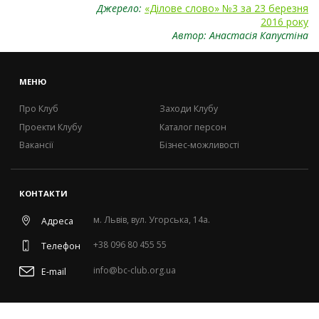
Джерело:
«Ділове слово» №3 за 23 березня
2016 року
Автор: Анастасія Капустіна
МЕНЮ
Про Клуб
Заходи Клубу
Проекти Клубу
Каталог персон
Вакансії
Бізнес-можливості
КОНТАКТИ
м. Львів, вул. Угорська, 14а.
Адреса
+38 096 80 455 55
Телефон
info@bc-club.org.ua
E-mail