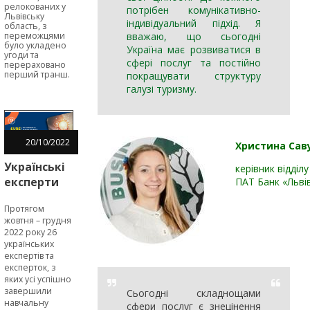
область
релокованих у
потрібен комунікативно-
Львівську
індивідуальний підхід. Я
область, з
переможцями
вважаю, що сьогодні
було укладено
Україна має розвиватися в
угоди та
сфері послуг та постійно
перераховано
перший транш.
покращувати структуру
галузі туризму.
20
/
10
/
2022
Христина Сав
Українські
керівник відділ
експерти
ПАТ Банк «Львів
за
Протягом
допомогою
жовтня – грудня
інструментів
2022 року 26
програми
українських
експертів та
SURE
експерток, з
сприятимуть
яких усі успішно
МСБ
завершили
Сьогодні складнощами
ставати
навчальну
сфери послуг є знецінення