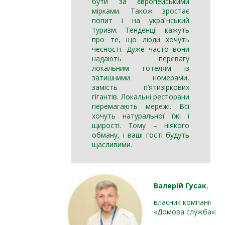
бути за європейськими
мірками. Також зростає
попит і на український
туризм. Тенденції кажуть
про те, що люди хочуть
чесності. Дуже часто вони
надають перевагу
локальним готелям із
затишними номерами,
замість п’ятизіркових
гігантів. Локальні ресторани
перемагають мережі. Всі
хочуть натуральної їжі і
щирості. Тому – ніякого
обману, і ваші гості будуть
щасливими.
Валерій Гусак
,
власник компанії
«Домова служба»: