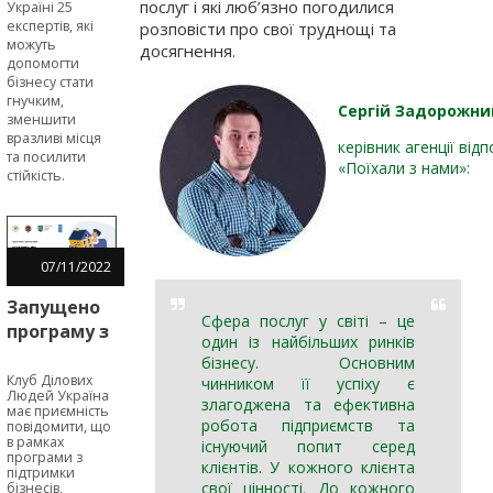
послуг і які люб’язно погодилися
Україні 25
експертів, які
розповісти про свої труднощі та
можуть
досягнення.
допомогти
бізнесу стати
гнучким,
Сергій Задорожни
зменшити
вразливі місця
керівник агенції від
та посилити
«Поїхали з нами»:
стійкість.
07
/
11
/
2022
Запущено
Сфера послуг у світі – це
програму з
один із найбільших ринків
надання
бізнесу. Основним
мікрогрантів
Клуб Ділових
чинником її успіху є
Людей Україна
для
злагоджена та ефективна
має приємність
робота підприємств та
бізнесів,
повідомити, що
в рамках
існуючий попит серед
релокованих
програми з
клієнтів. У кожного клієнта
підтримки
у Львівську
свої цінності. До кожного
бізнесів,