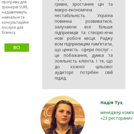
програму для
сталими та
гривні, зростання цін та
тренерів SURE,
макро-економічна
стійкими
надавитимуть
нестабільність. Україна
навчальні та
повинна розвиватися,
консультаційні
залучаючи все більше
послуги для
підприємців та створю-ючи
бізнесу.
нові робочі місця. Раджу
всім підприємцям пам’ятати,
ВСІ
що цінність сфери послуг –
це побажання, думка та
НОВИНИ
лояльність клієнта. І те, що
до кожної цільової
аудиторії потрібен свій
підхід.
Надія Туз
,
менеджер компа
«23 ресторани»: