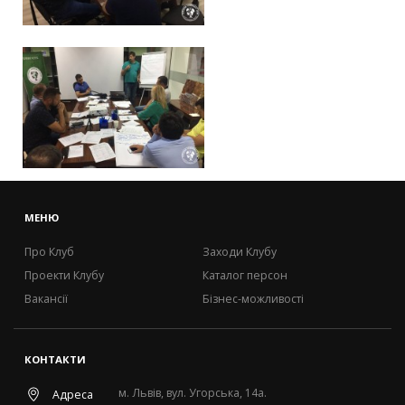
МЕНЮ
Про Клуб
Заходи Клубу
Проекти Клубу
Каталог персон
Вакансії
Бізнес-можливості
КОНТАКТИ
м. Львів, вул. Угорська, 14а.
Адреса