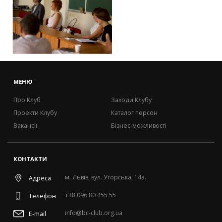
МЕНЮ
Про Клуб
Заходи Клубу
Проекти Клубу
Каталог персон
Вакансії
Бізнес-можливості
КОНТАКТИ
м. Львів, вул. Угорська, 14а.
Адреса
+38 096 80 455 55
Телефон
info@bc-club.org.ua
E-mail