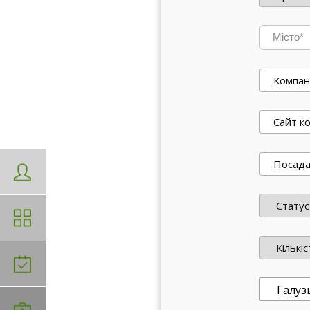
Місто*
Галуз