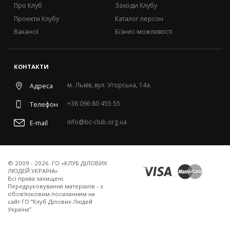
Про Клуб
Заходи Клубу
Проекти Клубу
Каталог персон
Вакансії
Бізнес-можливості
КОНТАКТИ
м. Львів, вул. Угорська, 14а.
Адреса
+38 096 80 455 55
Телефон
info@bc-club.org.ua
E-mail
© 2009 - 2026. ГО «КЛУБ ДІЛОВИХ
ЛЮДЕЙ УКРАЇНА»
Всi права захищенi.
Передруковування матеріалів - з
обов’язковим посиланням на
сайт ГО “Клуб Ділових Людей
Україна”.