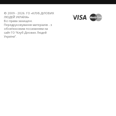
© 2009 - 2026. ГО «КЛУБ ДІЛОВИХ
ЛЮДЕЙ УКРАЇНА»
Всi права захищенi.
Передруковування матеріалів - з
обов’язковим посиланням на
сайт ГО “Клуб Ділових Людей
Україна”.