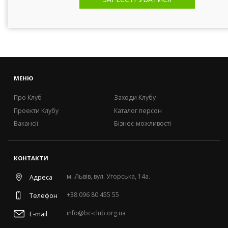
МЕНЮ
Про Клуб
Заходи Клубу
Проекти Клубу
Каталог персон
Вакансії
Бізнес-можливості
КОНТАКТИ
м. Львів, вул. Угорська, 14а.
Адреса
+38 096 80 455 55
Телефон
info@bc-club.org.ua
E-mail