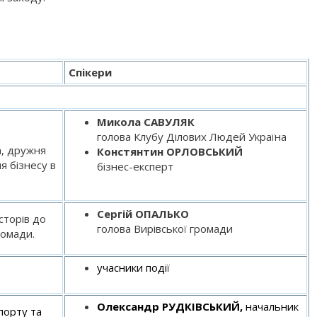
Спікери
Микола САВУЛЯК
голова Клубу Ділових Людей Україна
а, дружня
Констянтин ОРЛОВСЬКИЙ
я бізнесу в
бізнес-експерт
Сергій ОПАЛЬКО
сторів до
голова Вирівської громади
ромади.
учасники події
Олександр РУДКІВСЬКИЙ,
начальник
порту та