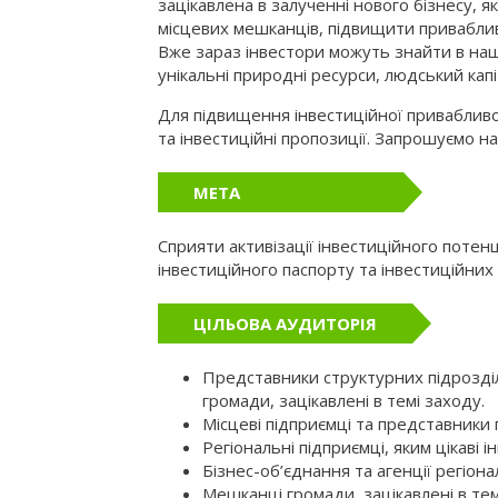
зацікавлена в залученні нового бізнесу, я
місцевих мешканців, підвищити приваблив
Вже зараз інвестори можуть знайти в нашій
унікальні природні ресурси, людський капі
Для підвищення інвестиційної привабливо
та інвестиційні пропозиції. Запрошуємо н
МЕТА
Сприяти активізації інвестиційного поте
інвестиційного паспорту та інвестиційних
ЦІЛЬОВА АУДИТОРІЯ
Представники структурних підрозділ
громади, зацікавлені в темі заходу.
Місцеві підприємці та представники 
Регіональні підприємці, яким цікаві 
Бізнес-об’єднання та агенції регіона
Мешканці громади, зацікавлені в тем