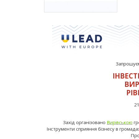
Запрошуєм
ІНВЕС
ВИР
РІВ
21
Захід організовано
Вирівською
гр
Інструменти сприяння бізнесу в громада
Про