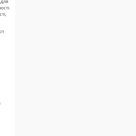
 для
ості.
ті,
рт
в