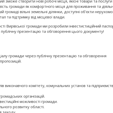
кий зможе створити нові робочі місця, якісні товари та послуги
ість громади як комфортного місця для проживання та діяльн
 громаді вільні земельні ділянки, доступні об’єкти нерухомос
тал та підтримку від місцевої влади.
сті Вирівської громади ми розробили інвестистиційний паспо
а публічну презентацію та обговорення цього документу!
нціалу громади через публічну презентацію та обговорення
 пропозицій.
ів виконавчого комітету, комунальних установ та підприємст
громадських організацій.
інвестиційні можливості громади.
льного розвитку області.
і заходу.