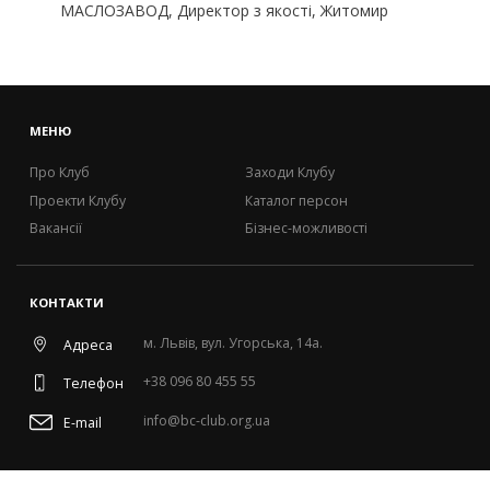
МАСЛОЗАВОД, Директор з якості, Житомир
МЕНЮ
Про Клуб
Заходи Клубу
Проекти Клубу
Каталог персон
Вакансії
Бізнес-можливості
КОНТАКТИ
м. Львів, вул. Угорська, 14а.
Адреса
+38 096 80 455 55
Телефон
info@bc-club.org.ua
E-mail