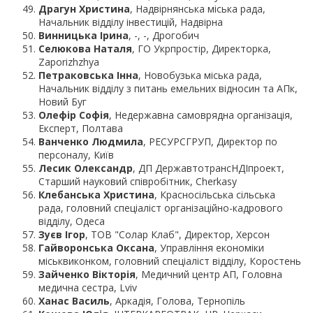
Драгун Христина
, Надвірнянська міська рада,
Начальник відділу інвестицій, Надвірна
Винницька Ірина
, -, -, Дрогобич
Селюкова Наталя
, ГО Укрпростір, Директорка,
Zaporizhzhya
Петраковська Інна
, Новобузька міська рада,
Начальник відділу з питань емельних відносин та АПк,
Новий Буг
Олефір Софія
, Недержавна самоврядна організація,
Експерт, Полтава
Ванченко Людмила
, РЕСУРСГРУП, Директор по
персоналу, Київ
Лесик Олександр
, ДП ДержавтотрансНДІпроект,
Старший науковий співробітник, Cherkasy
Клебанська Христина
, Красносільська сільська
рада, головний спеціаліст організаційно-кадрового
відділу, Одеса
Зуєв Ігор
, ТОВ "Солар Клаб", Директор, Херсон
Гайворонська Оксана
, Управління економіки
міськвиконком, головний спеціаліст відділу, Коростень
Зайченко Вікторія
, Медичний центр АП, Головна
медична сестра, Lviv
Ханас Василь
, Аркадія, Голова, Тернопіль