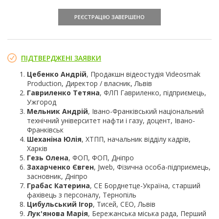
РЕЄСТРАЦІЮ ЗАВЕРШЕНО
ПІДТВЕРДЖЕНІ ЗАЯВКИ
Цебенко Андрій
, Продакшн відеостудія Videosmak
Production, Директор / власник, Львів
Гавриленко Тетяна
, ФЛП Гавриленко, підприємець,
Ужгород
Мельник Андрій
, Івано-Франківський національний
технічний університет нафти і газу, доцент, Івано-
Франківськ
Шеханіна Юлія
, ХТПП, начальник відділу кадрів,
Харків
Гезь Олена
, ФОП, ФОП, Дніпро
Захарченко Євген
, Jweb, Фізична особа-підприємець,
засновник, Дніпро
Грабас Катерина
, СЕ Борднетце-Україна, старший
фахівець з персоналу, Тернопіль
Цибульський Ігор
, Тисей, СЕО, Львів
Лук'янова Марія
, Бережанська міська рада, Перший