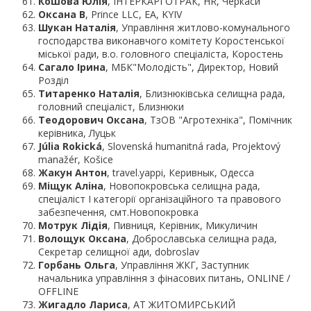
Кошова Юлія
, ІНТЕРКАРГОТРАК, HR, Черкаси
Оксана В
, Prince LLC, EA, KYIV
Шукан Наталія
, Управління житлово-комунального
господарства виконавчого комітету Коростенської
міської ради, в.о. головного спеціаліста, Коростень
Сагало Ірина
, МБК"Молодість", Директор, Новий
Розділ
Титаренко Наталія
, Близнюківська селищна рада,
головний спеціаліст, Близнюки
Теодорович Оксана
, ТзОВ "Агротехніка", Помічник
керівника, Луцьк
Júlia Rokická
, Slovenská humanitná rada, Projektový
manažér, Košice
Жакун Антон
, travel.yappi, Керивнык, Одесса
Міщук Аліна
, Новопокровська селищна рада,
спеціаліст І категорії організаційного та правового
забезпечення, смт.Новопокровка
Мотрук Лідія
, Пивниця, Керівник, Микуличин
Волощук Оксана
, Доброславська селищна рада,
Секретар селищної ади, dobroslav
Горбань Ольга
, Управління ЖКГ, Заступник
начальника управління з фінасових питань, ONLINE /
OFFLINE
Жигадло Лариса
, АТ ЖИТОМИРСЬКИЙ