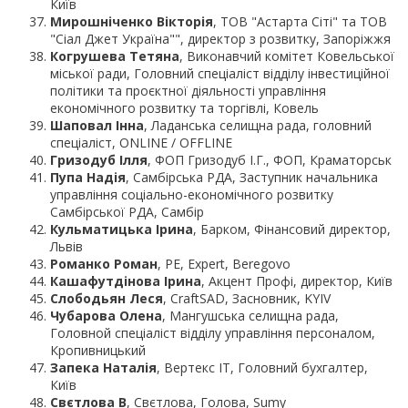
Київ
Мирошніченко Вікторія
, ТОВ "Астарта Сіті" та ТОВ
"Cіал Джет Україна"", директор з розвитку, Запоріжжя
Когрушева Тетяна
, Виконавчий комітет Ковельської
міської ради, Головний спеціаліст відділу інвестиційної
політики та проєктної діяльності управління
економічного розвитку та торгівлі, Ковель
Шаповал Інна
, Ладанська селищна рада, головний
спеціаліст, ONLINE / OFFLINE
Гризодуб Ілля
, ФОП Гризодуб І.Г., ФОП, Краматорськ
Пупа Надія
, Самбірська РДА, Заступник начальника
управління соціально-економічного розвитку
Самбірської РДА, Самбір
Кульматицька Ірина
, Барком, Фінансовий директор,
Львів
Романко Роман
, PE, Expert, Beregovo
Кашафутдінова Ірина
, Акцент Профі, директор, Київ
Слободьян Леся
, CraftSAD, Засновник, KYIV
Чубарова Олена
, Мангушська селищна рада,
Головной спеціаліст відділу управління персоналом,
Кропивницький
Запека Наталія
, Вертекс ІТ, Головний бухгалтер,
Київ
Свєтлова В
, Свєтлова, Голова, Sumy