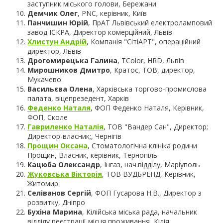
заступник міського голови, Бережани
Демчик Олег
, PNC, керівник, Київ
Панчишин Юрій
, ПрАТ Львівський електроламповий
завод ІСКРА, Директор комерційний, Львів
Хлистун Андрій
, Компанія "СітіАРТ", операційний
директор, Львів
Дрогомирецька Галина
, TColor, HRD, Львів
Мирошников Дмитро
, Кратос, ТОВ, директор,
Мукачево
Васильєва Олена
, Харківська торгово-промислова
палата, віцепрезедент, Харків
Феденко Наталя
, ФОП Феденко Наталя, Керівник,
ФОП, Сколе
Гавриленко Наталія
, ТОВ "Вандер Сан", Директор;
Директор-власник;, Чернігів
Прощин Оксана
, Стоматологічна клініка родини
Прощин, Власник, керівник, Тернопіль
Кацюба Олександр
, Інгаз, нач.відділу, Маріуполь
Жуковська Вікторія
, ТОВ ВУДБРЕНД, Керівник,
Житомир
Селіванов Сергій
, ФОП Гусарова Н.В., Директор з
розвитку, Дніпро
Бухіна Марина
, Кілійська міська рада, начальник
відділу реєстрації місця проживання, Кілія