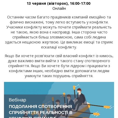
13 червня (вівторок), 16:00-17:00
Онлайн
Останнім часом багато працівників компаній емоційно та
фізично виснажені, тому легко вступають у конфлікти.
Учасники конфлікту можуть почати сприймати реальність
не такою, якою вона є насправді. Інша сторона часто
сприймається більш зловмисною, сама собі людина
здається нещасною жертвою. Це викликає емоції та сприяє
ескалації конфлікту.
Якщо Ви хочете розв'язати свій власний конфлікт із кимось,
дуже важливо вміти вийти з такого стану спотвореного
сприйняття. Якщо Ви хочете бути лідером і працювати з
конфліктами інших, необхідно вміти допомагати людям
уникнути таких порушень сприйняття.