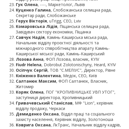
Гук Олена
, ----, Маркетолог, Львів
Куценко Галина
, Слобожанська селищна рада,
Секретар ради, Слобожанське
Герух Вікторія
, uTrigg, CEO, Lviv
Комаровська Лідія
, Піщанська селищна рада,
Завідувач сектору економіки, Піщанка
Савчук Надія
, Камінь-Каширська міська рада,
Начальник відділу проєктної діяльності та
міжнародного співробітництва апарату Камінь-
Каширської міської ради, Камінь-Каширський
Лозова Анна
, ФОП Лозова, власник, KYIV
Fiudr Helena
, Dobrobut Zolotonischyny, Heard, KYIV
Осіпчук Сергій
, ТОВ "С.МЕЛІУС", Директор, Рівне
Кніженко Валентина
, Медок, СЕО, Київ
Салтанюк Максим
, ФОП Салтанюк, Власник,
Житомир
Коряк Олена
, ПОГ "КРОПИВНИЦЬКЕ УВП УТОГ",
заступниця директора, Кропивницький
Гривачевський Станіслав
, МФ "Lion", керівник
відділу продажу, Черкаси
Демиденко Оксана
, Відділ праці та соціального
захисту населення, Керівник відділу, Золотоноша
Коврига Оксана
, ЛкТранс, Начальник відділу кадрів,