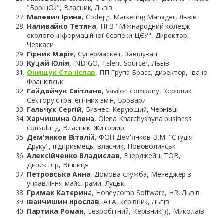
"БорщОк", Власник, Львів
Малевич Ірина
, Codejig, Marketing Manager, Львів
Наливайко Тетяна
, ПНЗ "Міжнародний коледж
еколого-інформаційної безпеки ЦЄУ", Директор,
Черкаси
Гірник Марія
, Супермаркет, Завідувач
Куцай Юлія
, INDIGO, Talent Sourcer, Львів
Онищук Станіслав
, ПП Група Брасс, директор, Івано-
Франківськ
Гайдайчук Світлана
, Vavilon company, Керівник
Сектору стратегічних змін, Бровари
Гальчук Сергій
, Бизнес, Керующий, Чернівці
Харчишина Олена
, Olena Kharchyshyna business
consulting, Власник, Житомир
Дем'янков Віталій
, ФОП Дем'янков В.М. "Студія
Друку", підприємець, власник, Нововолинськ
Алексійченко Владислав
, Енерджейн, ТОВ,
Директор, Вінниця
Петровська Анна
, Домова служба, Менеджер з
управління майстрами, Луцьк
Гримак Катерина
, Honeycomb Software, HR, Львів
Іванчишин Ярослав
, АТА, керівник, Львів
Партика Роман
, Безробітний, Керівник))), Миколаїв