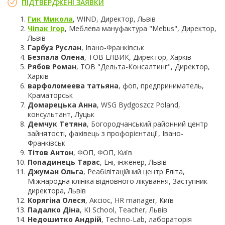
ПІДТВЕРДЖЕНІ ЗАЯВКИ
Гик Микола
, WIND, Директор, Львів
Чіпак Ігор
, Меблева мануфактура "Mebus", Директор,
Львів
Гарбуз Руслан
, Івано-Франківськ
Безпала Олена
, ТОВ ЕЛВИК, Директор, Харків
Рябов Роман
, ТОВ "Дельта-Консалтинг", Директор,
Харків
варфоломеева татьяна
, фоп, предприниматель,
Краматорськ
Домарецька Анна
, WSG Bydgoszcz Poland,
консультант, Луцьк
Демчук Тетяна
, Богородчанський районний центр
зайнятості, фахівець з профорієнтації, Івано-
Франківськ
Тітов Антон
, ФОП, ФОП, Київ
Попадинець Тарас
, Ені, інженер, Львів
Джуман Ольга
, Реабілітаційний центр Еліта,
Міжнародна клініка відновного лікування, Заступник
директора, Львів
Корягіна Олеся
, Аксіос, HR manager, Київ
Падалко Діна
, KI School, Teacher, Львів
Недошитко Андрій
, Techno-Lab, лабораторія