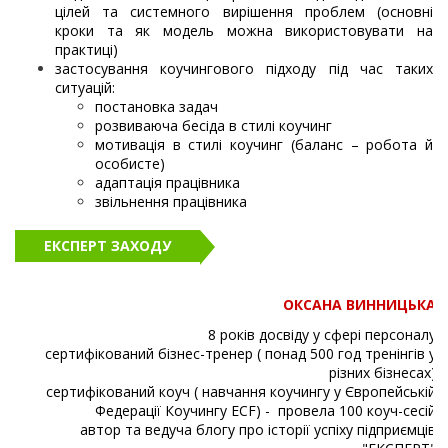
цілей та системного вирішення проблем (основні
кроки та як модель можна використовувати на
практиці)
застосування коучингового підходу під час таких
ситуацій:
постановка задач
розвиваюча бесіда в стилі коучинг
мотивація в стилі коучинг (баланс – робота й
особисте)
адаптація працівника
звільнення працівника
ЕКСПЕРТ ЗАХОДУ
ОКСАНА ВИННИЦЬКА
8 років досвіду у сфері персоналу
сертифікований бізнес-тренер ( понад 500 год тренінгів у
різних бізнесах)
сертифікований коуч ( навчання коучингу у Європейській
Федерації Коучингу ECF) - провела 100 коуч-сесій
автор та ведуча блогу про історії успіху підприємців