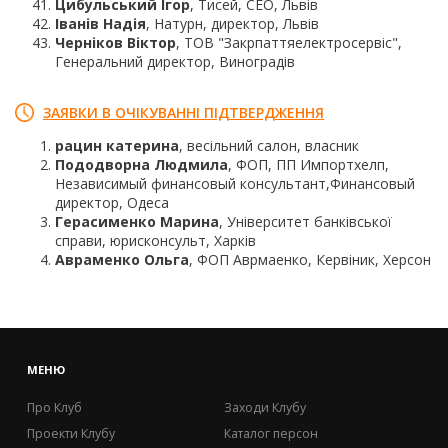
Цибульський Ігор
, Тисей, СЕО, Львів
Іванів Надія
, Натурн, директор, Львів
Черніков Віктор
, ТОВ "Закрпаттяелектросервіс",
Генеральний директор, Виноградів
ЗАЯВКИ В ОЧІКУВАННІ ПІДТВЕРДЖЕННЯ
рацин катерина
, весільний салон, власник
Пододворна Людмила
, ФОП, ПП Импортхелп,
Независимый финансовый консультант,Финансовый
директор, Одеса
Герасименко Марина
, Університет банківської
справи, юрисконсульт, Харків
Авраменко Ольга
, ФОП Аврмаенко, Кервіник, Херсон
МЕНЮ
Про Клуб
Заходи Клубу
Проекти Клубу
Каталог персон