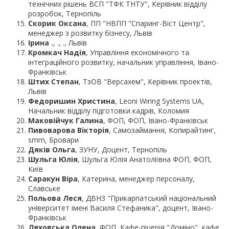
технічних рішень ВСП "ТФК ТНТУ", Керівник відділу
розробок, Тернопіль
Скорик Оксана
, ПП "НВПП "Спаринг-Віст Центр",
менеджер з розвитку бізнесу, Львів
Ірина .
, ., ., Львів
Кромкач Надія
, Управління економічного та
інтеграційного розвитку, начальник управління, Івано-
Франківськ
Штих Степан
, ТзОВ "Версахем", Керівник проектів,
Львів
Федоришин Христина
, Leoni Wiring Systems UA,
Начальник відділу підготовки кадрів, Коломия
Маковійчук Галина
, ФОП, ФОП, Івано-Франківськ
Пивоварова Вікторія
, Самозаймання, Копирайтинг,
smm, Бровари
Дяків Ольга
, ЗУНУ, Доцент, Тернопіль
Шульга Юлія
, Шульга Юлія Анатоліївна ФОП, ФОП,
Київ
Саракун Віра
, Катерина, менеджер персоналу,
Славське
Польова Леся
, ДВНЗ "Прикарпатський національний
університет імені Василя Стефаника", доцент, Івано-
Франківськ
Ляховська Олена
, ФОП, Кафе-піцерія "Доміно", кафе