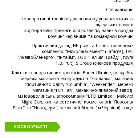
"ЕКСПЕРТ"
Спеціалізація:
корпоративні тренінги для розвитку управлінських та
лідерських навиків
корпоративні тренінги для розвитку навиків продаж
коучинг керівників та командний коучинг
Практичний досвід HR-ром та бізнес-тренером у
компаніях: "Миколаївцемент” (Lafarge), ПАТ
“Львівобленерго”, "Інтайм", ТОВ “Галіція-Трейд” ( група
T.B.Fruit), S.Group (снекова продукція)
Клієнти корпоративних тренінгів: Bader Ukraine, роздрібна
мережа магазинів екопродуктів "Еколавка", магазини
спортивного одягу “Columbia”, “Weekender”, мережа
магазинів “Fun Fan”, механічно-ливарний завод (
м.Нововолинськ), агрокомпанія "LTD Limited", Malevich
Night Club, клініка естетичної косметології “Персонал
Люкс” та "Новодерм", весільний бізнес ( м.Чернівці) тощо.
УМОВИ УЧАСТІ