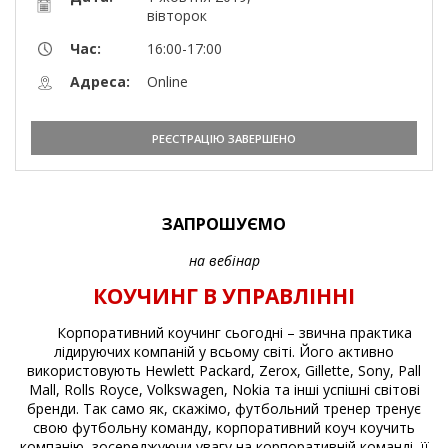
вівторок
Час:
16:00-17:00
Адреса:
Online
РЕЄСТРАЦІЮ ЗАВЕРШЕНО
ЗАПРОШУЄМО
на вебінар
КОУЧИНГ В УПРАВЛІННІ
Корпоративний коучинг сьогодні – звична практика
лідируючих компаній у всьому світі. Його активно
використовують Hewlett Packard, Zerox, Gillette, Sony, Pall
Mall, Rolls Royce, Volkswagen, Nokia та інші успішні світові
бренди. Так само як, скажімо, футбольний тренер тренує
свою футбольну команду, корпоративний коуч коучить
компанію, зосереджуючи увагу на корпоративній команді, її