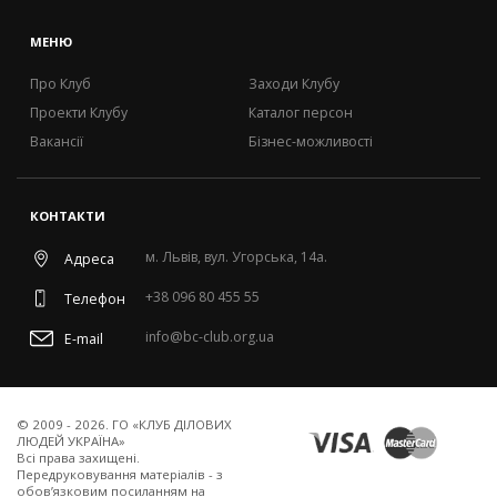
МЕНЮ
Про Клуб
Заходи Клубу
Проекти Клубу
Каталог персон
Вакансії
Бізнес-можливості
КОНТАКТИ
м. Львів, вул. Угорська, 14а.
Адреса
+38 096 80 455 55
Телефон
info@bc-club.org.ua
E-mail
© 2009 - 2026. ГО «КЛУБ ДІЛОВИХ
ЛЮДЕЙ УКРАЇНА»
Всi права захищенi.
Передруковування матеріалів - з
обов’язковим посиланням на