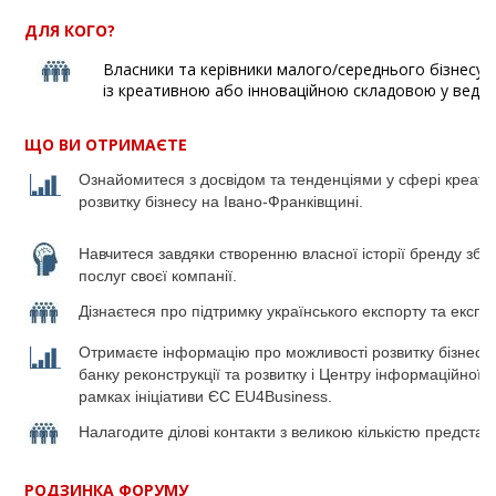
ДЛЯ КОГО?
Власники та керівники малого/середнього бізнесу у
із креативною або інноваційною складовою у веденн
ЩО ВИ ОТРИМАЄТЕ
Ознайомитеся з досвідом та тенденціями у сфері креати
розвитку бізнесу на Івано-Франківщині.
Навчитеся завдяки створенню власної історії бренду збі
послуг своєї компанії.
Дізнаєтеся про
підтримку українського експорту та експо
Отримаєте інформацію про можливості розвитку бізнесу 
банку
реконструкції та розвитку і Центру інформаційної п
рамках ініціативи ЄС EU4Business.
Налагодите ділові контакти з великою кількістю представн
РОДЗИНКА ФОРУМУ