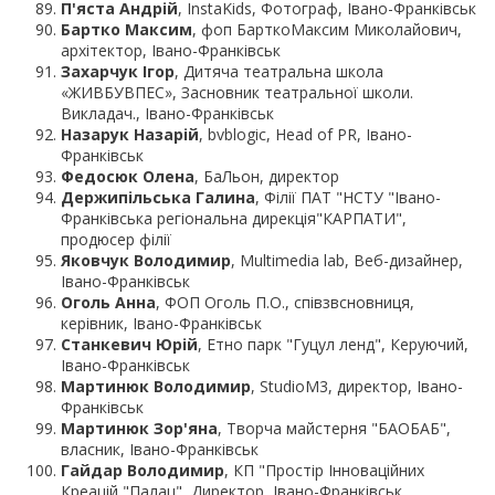
П'яста Андрій
, InstaKids, Фотограф, Івано-Франківськ
Бартко Максим
, фоп БарткоМаксим Миколайович,
архітектор, Івано-Франківськ
Захарчук Ігор
, Дитяча театральна школа
«ЖИВБУВПЕС», Засновник театральної школи.
Викладач., Івано-Франківськ
Назарук Назарій
, bvblogic, Head of PR, Івано-
Франківськ
Федосюк Олена
, БаЛьон, директор
Держипільська Галина
, Філії ПАТ "НСТУ "Івано-
Франківська регіональна дирекція"КАРПАТИ",
продюсер філії
Яковчук Володимир
, Multimedia lab, Веб-дизайнер,
Івано-Франківськ
Оголь Анна
, ФОП Оголь П.О., співзвсновниця,
керівник, Івано-Франківськ
Станкевич Юрій
, Етно парк "Гуцул ленд", Керуючий,
Івано-Франківськ
Мартинюк Володимир
, StudioM3, директор, Івано-
Франківськ
Мартинюк Зор'яна
, Творча майстерня "БАОБАБ",
власник, Івано-Франківськ
Гайдар Володимир
, КП "Простір Інноваційних
Креацій "Палац", Директор, Івано-Франківськ