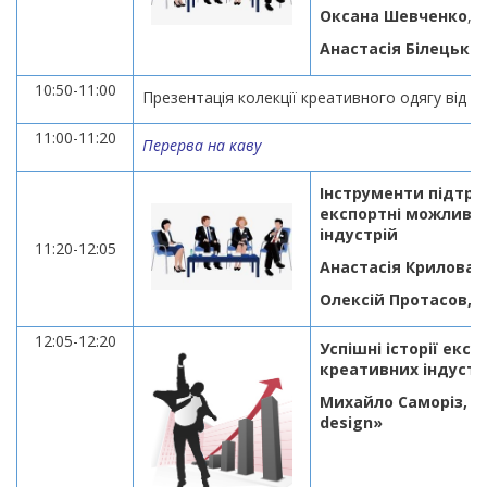
Оксана Шевченко
,
к
Анастасія Білецька
10:50-11:00
Презентація колекції креативного одягу від Ір
11:00-11:20
Перерва на каву
Інструменти підтри
експортні можливос
індустрій
11:20-12:05
Анастасія Крилова, M
Олексій Протасов, 
12:05-12:20
Успішні історії екс
креативних індустр
Михайло Саморіз, Ст
design»