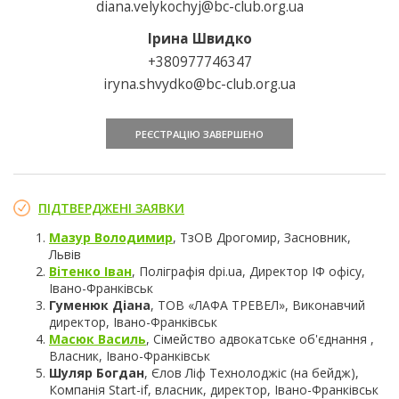
diana.velykochyj@bc-club.org.ua
Ірина Швидко
+380977746347
iryna.shvydko@bc-club.org.ua
РЕЄСТРАЦІЮ ЗАВЕРШЕНО
ПІДТВЕРДЖЕНІ ЗАЯВКИ
Мазур Володимир
, ТзОВ Дрогомир, Засновник,
Львів
Вітенко Іван
, Поліграфія dpi.ua, Директор ІФ офісу,
Івано-Франківськ
Гуменюк Діана
, ТОВ «ЛАФА ТРЕВЕЛ», Виконавчий
директор, Івано-Франківськ
Масюк Василь
, Сімейство адвокатське об'єднання ,
Власник, Івано-Франківськ
Шуляр Богдан
, Єлов Ліф Технолоджіс (на бейдж),
Компанія Start-if, власник, директор, Івано-Франківськ