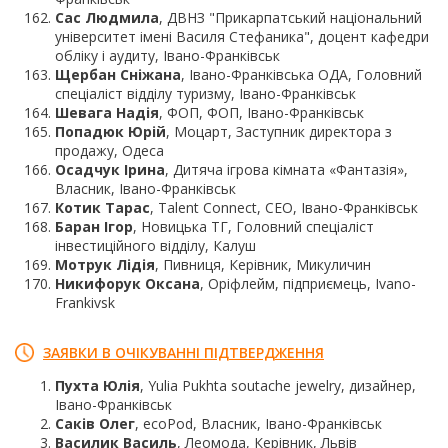
Сас Людмила
, ДВНЗ "Прикарпатський національний
університет імені Василя Стефаника", доцент кафедри
обліку і аудиту, Івано-Франківськ
Щербан Сніжана
, Івано-Франківська ОДА, Головний
спеціаліст відділу туризму, Івано-Франківськ
Шевага Надія
, ФОП, ФОП, Івано-Франківськ
Попадюк Юрій
, Моцарт, Заступник директора з
продажу, Одеса
Осадчук Ірина
, Дитяча ігрова кімната «Фантазія»,
Власник, Івано-Франківськ
Котик Тарас
, Talent Connect, CEO, Івано-Франківськ
Баран Ігор
, Новицька ТГ, Головний спеціаліст
інвестиційного відділу, Калуш
Мотрук Лідія
, Пивниця, Керівник, Микуличин
Никифорук Оксана
, Оріфлейм, підприємець, Ivano-
Frankivsk
ЗАЯВКИ В ОЧІКУВАННІ ПІДТВЕРДЖЕННЯ
Пухта Юлія
, Yulia Pukhta soutache jewelry, дизайнер,
Івано-Франківськ
Саків Олег
, ecoPod, Власник, Івано-Франківськ
Василик Василь
, Леомода, Керівник, Львів