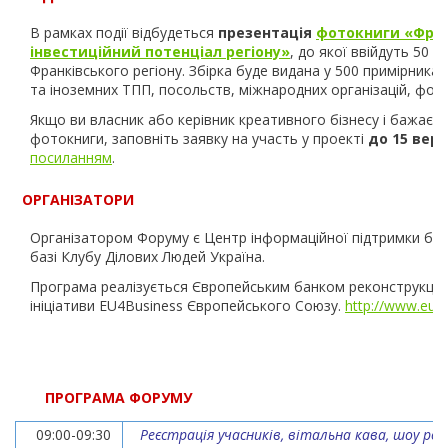
В рамках події відбудеться
презентація
фотокниги
«Фран
інвестиційний потенціал регіону»
, до якої
ввійдуть 50 к
Франківського
регіону. Збірка
буде
видана у 500 примірниках
та іноземних ТПП, посольств, міжнародних організацій, фонді
Якщо ви власник або керівник креативного бізнесу і бажаєте
фотокниги,
заповніть заявку на участь у проекті
до 15 вере
посиланням
.
ОРГАНІЗАТОРИ
Організатором Форуму є Центр інформаційної підтримки бізн
базі Клубу Ділових Людей Україна.
Програма реалізується Європейським банком реконструкції т
ініціативи EU4Business Європейського Союзу.
http://www.eu4b
ПРОГРАМА ФОРУМУ
09:00-09:30
Реєстрація учасників, вітальна кава, шоу ро