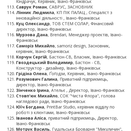
Кіндрачук, Керівник, Івано-Франківськ
Саврук Роман
, САВРУС, ЗАСНОВНИК
Лінник Людмила
, КП ПІК ПАЛАЦ , Спеціаліст з
інноваційної діяльності , Івано-Франківськ
Куц Олександр
, ТОВ СТЕМ СОЛАР, Фінансовий
директор, Івано-Франківськ
Мурзова Дана
, Brendari, Менеджер проектів, Івано-
Франківськ
Саморіз Михайло
, samoriz design, Засновник,
керівник, Івано-Франківськ
Корчун Сергій
, Бастіон-СВ, Власник, Івано-Франківськ
Гвоздецький Володимир
, Бастіон - СВ,
Конструктор - дизайнер, Івано-Франківськ
Грідіна Олена
, Ґоґодзи, Керівник, Івано-Франківськ
Розумович Галина
, Приватний підприємець,
директор, Івано-Франківськ
Зінченко Ірина
, Ательє , Деректор, Івано-Франківськ
Стовп'юк Михайло
, СОК "Чиста Флора", голова
наглядової ради, Івано-Франківськ
Юїч Богдана
, PrintBar Studio, керівник відділу по
роботі з клієнтами, Івано-Франківськ
Іванова Аліса
, приватний підприємець, Директор,
Івано-Франківськ
Мотрук Василь
, Гуцульська Броварня "Микуличин",