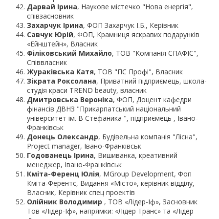
Дарвай Ірина
, Наукове містечко "Нова енергія",
співзасновник
Захарчук Ірина
, ФОП Захарчук І.Б., Керівник
Савчук Юрій
, ФОП, Крамниця яскравих подарунків
«Ейнштейн», Власник
Філіковський Михайло
, ТОВ "Компанія СПАФІС",
Співвласник
Жураківська Катя
, ТОВ "ПС Профі", Власник
Зікрата Роксолана
, Приватний підприємець, школа-
студія краси TREND beauty, власник
Дмитровська Вероніка
, ФОП, Доцент кафедри
фінансів ДВНЗ "Прикарпатський національний
університет ім. В Стефаника ", підприємець , Івано-
Франківськ
Донець Олександр
, Будівельна компанія "Лісна",
Project manager, Івано-Франківськ
Годованець Ірина
, Вишиванка, креативний
менеджер, Івано-Франківськ
Кміта-Ференц Юлія
, MGroup Development, Фоп
Кміта-Ферентс, Видання «Місто», керівник відділу,
Власник, Керівник спец проектів
Олійник Володимир
, ТОВ «Лідер-Іф», Засновник
Тов «Лідер-Іф», напрямки: «Лідер Транс» та «Лідер