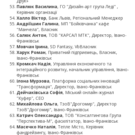
Друк»
Павлюк Василина
, ГО "Дизайн-арт група Леді" ,
Керівник організації
Халло Віктор
, Банк Львів, Регіональний Менеджер
Андріїшин Галина
, МП "Бойківчанка" кафе
"Манчела", Власник
Салюк Антон
, ТОВ "КАРСАЛ МТК", Директор, Івано-
Франківськ
Мовчан Ірина
, SD Fantasy, VbВласник
Харук Роман
, Приватний підприємець, Власник,
Івано-Франківськ
Кромкач Надія
, Управління економічного та
інтеграційного розвитку, начальник управління, Івано-
Франківськ
Ілона Мурзова
, Платформа соціальних інновацій
"Трансформація", Директор, Івано-Франківськ
Дейчаківська Софія
, Міський онлайн-журнал
"Куфер", CEO
Михайлова Ольга
, ТзоВ"Дрогомир", Директор
ТзоВ"Дрогомир", Івано-Франківськ
Катрич Олександра
, ТОВ "Консалтингова Група
"Перспектива-М", фасилітатор, Івано-Франківськ
Масечко Наталія
, Тепле Місто, Керівник
фандрейзингу, Івано-Франківськ