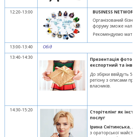
12:20-13:00
BUSINESS NETWORK
Організований бізнес
форуму зможе налагод
Рекомендуємо мати з
13:00-13:40
Обід
13:40-14:30
Презентація фото
експортний та інве
До збірки ввійдуть 50
регіону з
описами прод
власників.
14:30-15:20
Сторітелінг як інс
послуг
Ірина Снітинська
,
Ль
з ораторської майстер