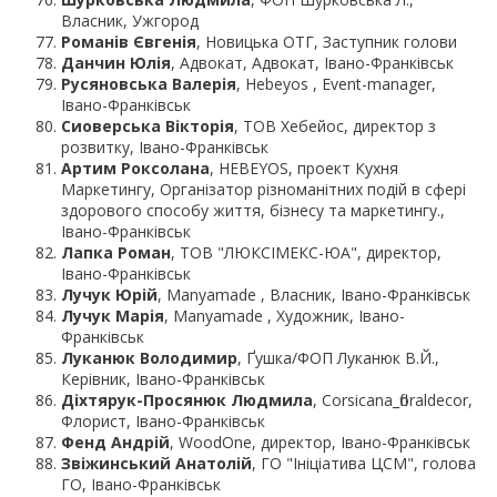
Власник, Ужгород
Романів Євгенія
, Новицька ОТГ, Заступник голови
Данчин Юлія
, Адвокат, Адвокат, Івано-Франківськ
Русяновська Валерія
, Hebeyos , Event-manager,
Івано-Франківськ
Сиоверська Вікторія
, ТОВ Хебейос, директор з
розвитку, Івано-Франківськ
Артим Роксолана
, HEBEYOS, проект Кухня
Маркетингу, Організатор різноманітних подій в сфері
здорового способу життя, бізнесу та маркетингу.,
Івано-Франківськ
Лапка Роман
, ТОВ "ЛЮКСІМЕКС-ЮА", директор,
Івано-Франківськ
Лучук Юрій
, Manyamade , Власник, Івано-Франківськ
Лучук Марія
, Manyamade , Художник, Івано-
Франківськ
Луканюк Володимир
, Ґушка/ФОП Луканюк В.Й.,
Керівник, Івано-Франківськ
Діхтярук-Просянюк Людмила
, Corsicana_floraldecor,
Флорист, Івано-Франківськ
Фенд Андрій
, WoodOne, директор, Івано-Франківськ
Звіжинський Анатолій
, ГО "Ініціатива ЦСМ", голова
ГО, Івано-Франківськ