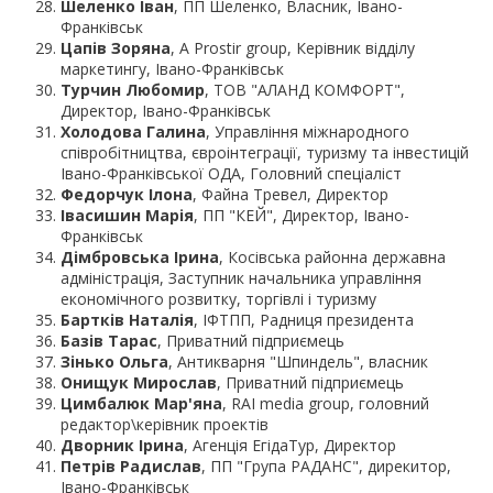
Шеленко Іван
, ПП Шеленко, Власник, Івано-
Франківськ
Цапів Зоряна
, A Prostir group, Керівник відділу
маркетингу, Івано-Франківськ
Турчин Любомир
, ТОВ "АЛАНД КОМФОРТ",
Директор, Івано-Франківськ
Холодова Галина
, Управління міжнародного
співробітництва, євроінтеграції, туризму та інвестицій
Івано-Франківської ОДА, Головний спеціаліст
Федорчук Ілона
, Файна Тревел, Директор
Івасишин Марія
, ПП "КЕЙ", Директор, Івано-
Франківськ
Дімбровська Ірина
, Косівська районна державна
адміністрація, Заступник начальника управління
економічного розвитку, торгівлі і туризму
Бартків Наталія
, ІФТПП, Радниця президента
Базів Тарас
, Приватний підприємець
Зінько Ольга
, Антикварня "Шпиндель", власник
Онищук Мирослав
, Приватний підприємець
Цимбалюк Мар'яна
, RAI media group, головний
редактор\керівник проектів
Дворник Ірина
, Агенція ЕгідаТур, Директор
Петрів Радислав
, ПП "Група РАДАНС", дирекитор,
Івано-Франківськ