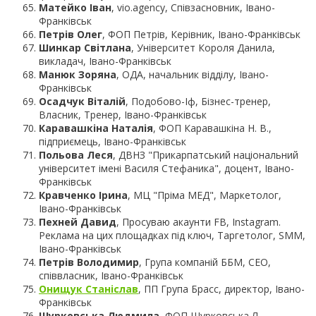
Матейко Іван
, vio.agency, Співзасновник, Івано-
Франківськ
Петрів Олег
, ФОП Петрів, Керівник, Івано-Франківськ
Шинкар Світлана
, Університет Короля Данила,
викладач, Івано-Франківськ
Манюк Зоряна
, ОДА, начальник відділу, Івано-
Франківськ
Осадчук Віталій
, Подобово-Іф, Бізнес-тренер,
Власник, Тренер, Івано-Франківськ
Каравашкіна Наталія
, ФОП Каравашкіна Н. В.,
підприємець, Івано-Франківськ
Польова Леся
, ДВНЗ "Прикарпатський національний
університет імені Василя Стефаника", доцент, Івано-
Франківськ
Кравченко Ірина
, МЦ "Пріма МЕД", Маркетолог,
Івано-Франківськ
Пехней Давид
, Просуваю акаунти FB, Instagram.
Реклама на цих площадках під ключ, Таргетолог, SMM,
Івано-Франківськ
Петрів Володимир
, Група компаній ББМ, СЕО,
співвласник, Івано-Франківськ
Онищук Станіслав
, ПП Група Брасс, директор, Івано-
Франківськ
Шурковська Людмила
, ФОП Шурковська Л.,