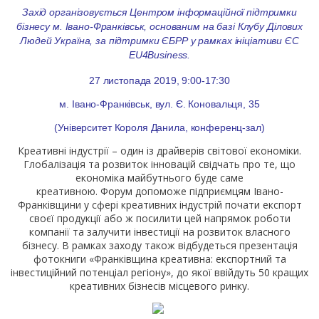
Захід організовується Центром інформаційної підтримки
бізнесу м. Івано-Франківськ, основаним на базі Клубу Ділових
Людей Україна, за підтримки ЄБРР у рамках ініціативи ЄС
EU4Business.
27 листопада 2019, 9:00-17:30
м. Івано-Франківськ, вул. Є. Коновальця, 35
(Університет Короля Данила, конференц-зал)
Креативні індустрії – один із драйверів світової економіки.
Глобалізація та розвиток інновацій свідчать про те, що
економіка майбутнього буде саме
креативною.
Форум
допоможе підприємцям Івано-
Франківщини у сфері креативних індустрій почати експорт
своєї продукції або ж посилити цей напрямок роботи
компанії та залучити інвестиції на розвиток власного
бізнесу. В рамках заходу також відбудеться презентація
фотокниги «Франківщина креативна: експортний та
інвестиційний потенціал регіону»,
до якої ввійдуть 50 кращих
креативних бізнесів
місцевого ринку.