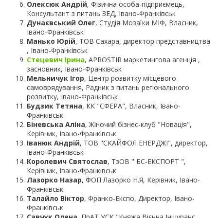
Олексюк Андрій
, Фізична особа-підприємець,
Консультант з питань ЗЕД, Івано-Франківськ
Дунаєвський Олег
, Студія Мозаїки МІФ, Власник,
Івано-Франківськ
Манько Юрій
, ТОВ Сахара, директор представництва
, Івано-Франківськ
Стецевич Ірина
, APROSTIR маркетингова агенція ,
засновник, Івано-Франківськ
Мельничук Ігор
, Центр розвитку місцевого
самоврядування, Радник з питань регіонального
розвитку, Івано-Франківськ
Будзик Тетяна
, КК "СФЕРА", Власник, Івано-
Франківськ
Біневська Аліна
, Жіночий бізнес-клуб "Новація",
Керівник, Івано-Франківськ
Іванюк Андрій
, ТОВ "СКАЙФОЛ ЕНЕРДЖІ", директор,
Івано-Франківськ
Королевич Святослав
, ТзОВ " БС-ЕКСПОРТ ",
Керівник, Івано-Франківськ
Лазорко Назар
, ФОП Лазорко Н.Я, Керівник, Івано-
Франківськ
Талайло Віктор
, Франко-Експо, Директор, Івано-
Франківськ
Савчук Олена
, ПрАТ УСК "Княжа Вієнна Іншуранс