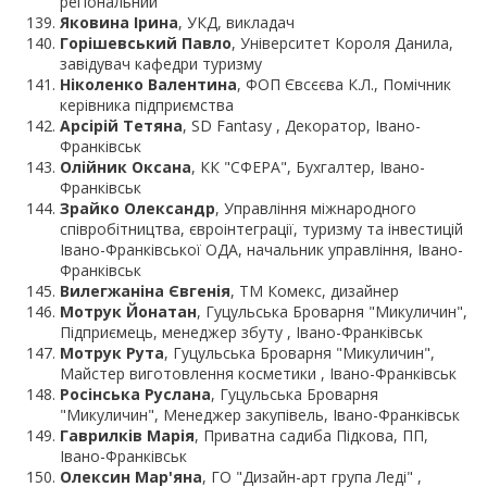
регіональний
Яковина Ірина
, УКД, викладач
Горішевський Павло
, Університет Короля Данила,
завідувач кафедри туризму
Ніколенко Валентина
, ФОП Євсєєва К.Л., Помічник
керівника підприємства
Арсірій Тетяна
, SD Fantasy , Декоратор, Івано-
Франківськ
Олійник Оксана
, КК "СФЕРА", Бухгалтер, Івано-
Франківськ
Зрайко Олександр
, Управління міжнародного
співробітництва, євроінтеграції, туризму та інвестицій
Івано-Франківської ОДА, начальник управління, Івано-
Франківськ
Вилегжаніна Євгенія
, ТМ Комекс, дизайнер
Мотрук Йонатан
, Гуцульська Броварня "Микуличин",
Підприємець, менеджер збуту , Івано-Франківськ
Мотрук Рута
, Гуцульська Броварня "Микуличин",
Майстер виготовлення косметики , Івано-Франківськ
Росінська Руслана
, Гуцульська Броварня
"Микуличин", Менеджер закупівель, Івано-Франківськ
Гаврилків Марія
, Приватна садиба Підкова, ПП,
Івано-Франківськ
Олексин Мар'яна
, ГО "Дизайн-арт група Леді" ,