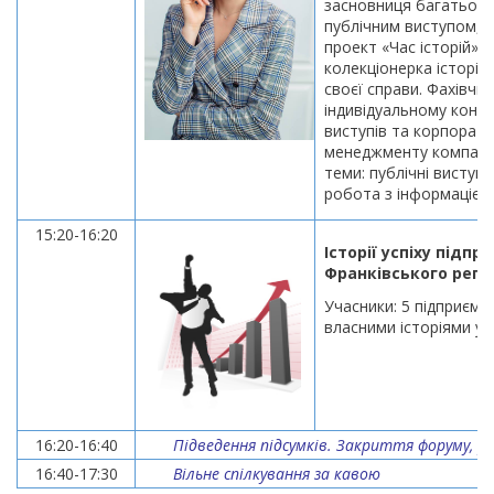
засновниця багатьох п
публічним виступом, с
проект «Час історій»,
колекціонерка історій
своєї справи. Фахівчин
індивідуальному консу
виступів та корпорати
менеджменту компаній,
теми: публічні виступи
робота з інформацією
15:20-16:20
Історії успіху підп
Франківського регі
Учасники: 5 підприємці
власними історіями у 
16:20-16:40
Підведення підсумків. Закриття форуму, ро
16:40-17:30
Вільне спілкування за кавою