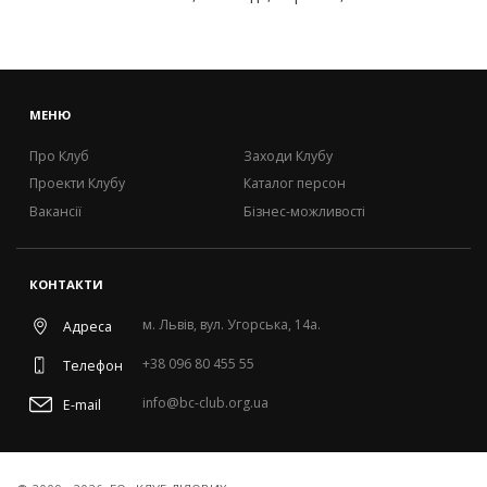
МЕНЮ
Про Клуб
Заходи Клубу
Проекти Клубу
Каталог персон
Вакансії
Бізнес-можливості
КОНТАКТИ
м. Львів, вул. Угорська, 14а.
Адреса
+38 096 80 455 55
Телефон
info@bc-club.org.ua
E-mail