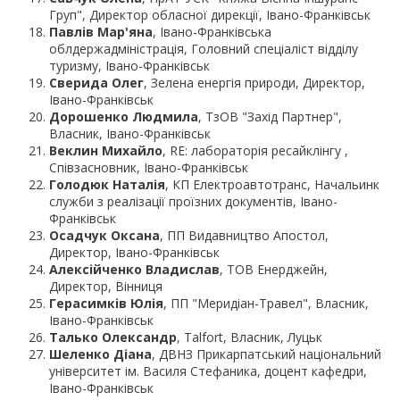
Груп", Директор обласної дирекції, Івано-Франківськ
Павлів Мар'яна
, Івано-Франківська
облдержадміністрація, Головний спеціаліст відділу
туризму, Івано-Франківськ
Сверида Олег
, Зелена енергія природи, Директор,
Івано-Франківськ
Дорошенко Людмила
, ТзОВ "Захід Партнер",
Власник, Івано-Франківськ
Веклин Михайло
, RE: лабораторія ресайклінгу ,
Співзасновник, Івано-Франківськ
Голодюк Наталія
, КП Електроавтотранс, Начальинк
служби з реалізації проїзних документів, Івано-
Франківськ
Осадчук Оксана
, ПП Видавництво Апостол,
Директор, Івано-Франківськ
Алексійченко Владислав
, ТОВ Енерджейн,
Директор, Вінниця
Герасимків Юлія
, ПП "Меридіан-Травел", Власник,
Івано-Франківськ
Талько Олександр
, Talfort, Власник, Луцьк
Шеленко Діана
, ДВНЗ Прикарпатський національний
університет ім. Василя Стефаника, доцент кафедри,
Івано-Франківськ