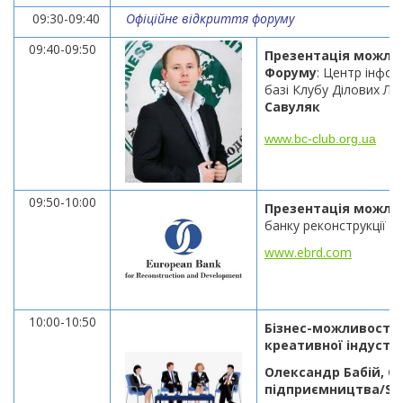
09:30-09:40
Офіційне відкриття форуму
09:40-09:50
Презентація можлив
Форуму
:
Центр інформ
базі Клубу Ділових Лю
Савуляк
www.bc-club.org.ua
09:50-10:00
Презентація можли
банку реконструкції т
www.ebrd.com
10:00-10:50
Бізнес-можливості т
креативної індустрі
Олександр Бабій, О
підприємництва/SM