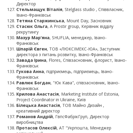
Директор
Стельмащук Віталія
, Stelglass studio , Співвласник,
Івано-Франківськ
Тетяна Старжинська
, Mount Day, Засновник
Стасюк Ольга
, А Prostir group, Керівник відділу
рекрутингу
Мазур Мар‘яна
, SHUFLIA, менеджер, Івано-
Франківськ
Шпарій Євген
, ТОВ «ЛЮКСІМЕКС-ЮА», Заступник
директора з питань розвитку, Івано-Франківськ
Завада Ірина
, Flores, Співзасновник, флорист, Івано-
Франківськ
Гукова Анна
, підприємець, підприємець, Івано-
Франківськ
Равлюк Богдан
, "Юк Кава", співзасновник, Івано-
Франківськ
Крилова Анастасія
, Marketing Institute of Estonia,
Project Coordinator in Ukraine, Київ
Білецька Анастасія
, ТОВ Майно Дизайн ,
креативний директор
Романов Андрій
, ГвпсФабрікГруп, Директор
виробництва
Протасов Олексій
, АТ "Укрпошта, Менеджер