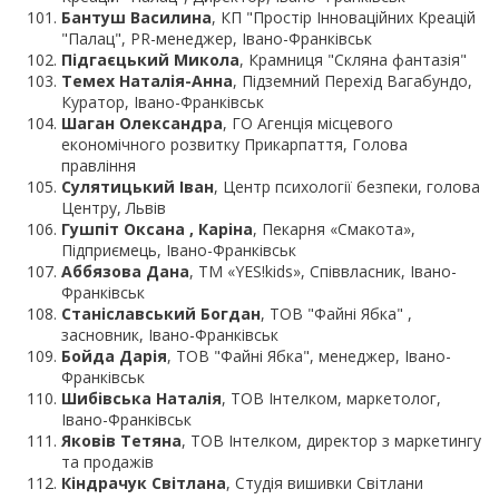
Бантуш Василина
, КП "Простір Інноваційних Креацій
"Палац", PR-менеджер, Івано-Франківськ
Підгаєцький Микола
, Крамниця "Скляна фантазія"
Темех Наталія-Анна
, Підземний Перехід Вагабундо,
Куратор, Івано-Франківськ
Шаган Олександра
, ГО Агенція місцевого
економічного розвитку Прикарпаття, Голова
правління
Сулятицький Іван
, Центр психології безпеки, голова
Центру, Львів
Гушпіт Оксана , Каріна
, Пекарня «Смакота»,
Підприємець, Івано-Франківськ
Аббязова Дана
, ТМ «YES!kids», Співвласник, Івано-
Франківськ
Станіславський Богдан
, ТОВ "Файні Ябка" ,
засновник, Івано-Франківськ
Бойда Дарія
, ТОВ "Файні Ябка", менеджер, Івано-
Франківськ
Шибівська Наталія
, ТОВ Інтелком, маркетолог,
Івано-Франківськ
Яковів Тетяна
, ТОВ Інтелком, директор з маркетингу
та продажів
Кіндрачук Світлана
, Студія вишивки Світлани