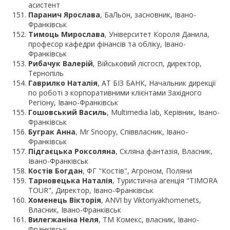
асистент
Паранич Ярослава
, БаЛьон, засновник, Івано-
Франківськ
Тимоць Мирослава
, Університет Короля Данила,
професор кафедри фінансів та обліку, Івано-
Франківськ
Рибачук Валерій
, Військовий лісгосп, директор,
Тернопіль
Гаврилко Наталія
, АТ БІЗ БАНК, Начальник дирекції
по роботі з корпоративними клієнтами Західного
Регіону, Івано-Франківськ
Гошовський Василь
, Multimedia lab, Керівник, Івано-
Франківськ
Буграк Анна
, Mr Snoopy, Співвласник, Івано-
Франківськ
Підгаєцька Роксоляна
, Скляна фантазія, Власник,
Івано-Франківськ
Костів Богдан
, ФГ "Костів", Агроном, Поляни
Тарновецька Наталія
, Туристична агенція "TIMORA
TOUR", Директор, Івано-Франківськ
Хоменець Вікторія
, ANVI by Viktoriyakhomenets,
Власник, Івано-Франківськ
Вилегжаніна Неля
, ТМ Комекс, власник, Івано-
Франківськ