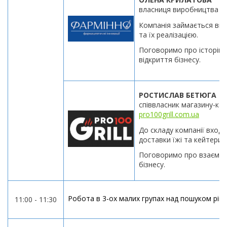
власниця виробництва а
Компанія займається ви
та їх реалізацією.
Поговоримо про історію в
відкриття бізнесу.
РОСТИСЛАВ БЕТЮГА
співвласник магазину-кав’
pro100grill.com.ua
До складу компанії входи
доставки їжі та кейтерин
Поговоримо про взаємоді
бізнесу.
Робота в 3-ох малих групах над пошуком ріше
11:00 - 11:30