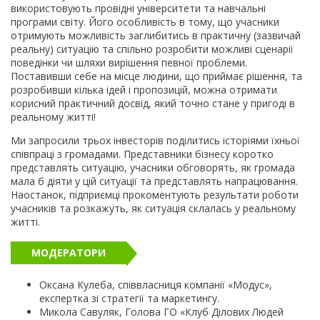
використовують провідні університети та навчальні
програми світу. Його особливість в тому, що учасники
отримують можливість заглибитись в практичну (зазвичай
реальну) ситуацію та спільно розробити можливі сценарії
поведінки чи шляхи вирішення певної проблеми.
Поставивши себе на місце людини, що приймає рішення, та
розробивши кілька ідей і пропозицій, можна отримати
корисний практичний досвід, який точно стане у пригоді в
реальному житті!
Ми запросили трьох інвесторів поділитись історіями їхньої
співпраці з громадами. Представники бізнесу коротко
представлять ситуацію, учасники обговорять, як громада
мала б діяти у цій ситуації та представлять напрацювання.
Наостанок, підприємці прокоментують результати роботи
учасників та розкажуть, як ситуація склалась у реальному
житті.
МОДЕРАТОРИ
Оксана Кулеба, співвласниця компанії «Модус»,
експертка зі стратегії та маркетингу.
Микола Савуляк, Голова ГО «Клуб Ділових Людей