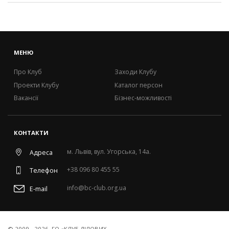
МЕНЮ
Про Клуб
Заходи Клубу
Проекти Клубу
Каталог персон
Вакансії
Бізнес-можливості
КОНТАКТИ
м. Львів, вул. Угорська, 14а.
Адреса
+38 096 80 455 55
Телефон
info@bc-club.org.ua
E-mail
© 2009 - 2026. ГО «КЛУБ ДІЛОВИХ