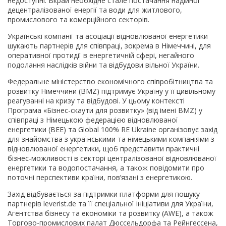
недоступні. Вкрай необхідне стале постачання надійної
децентралізованої енергії та води для житлового,
промислового та комерційного секторів.
Українські компанії та асоціації відновлюваної енергетики
шукають партнерів для співпраці, зокрема в Німеччині, для
оперативної протидії в енергетичній сфері, негайного
подолання наслідків війни та відбудови вільної України.
Федеральне міністерство економічного співробітництва та
розвитку Німеччини (BMZ) підтримує Україну у її цивільному
реагуванні на кризу та відбудові. У цьому контексті
Програма «Бізнес-скаути для розвитку» (від імені BMZ) у
співпраці з Німецькою федерацією відновлюваної
енергетики (BEE) та Global 100% RE Ukraine організовує захід
для знайомства з українськими та німецькими компаніями з
відновлюваної енергетики, щоб представити практичні
бізнес-можливості в секторі централізованої відновлюваної
енергетики та водопостачання, а також повідомити про
поточні перспективи країни, пов’язані з енергетикою.
Захід відбувається за підтримки платформи для пошуку
партнерів leverist.de та її спеціальної ініціативи для України,
Агентства бізнесу та економіки та розвитку (AWE), а також
Торгово-промислових палат Дюссельдорфа та Рейнгессена,