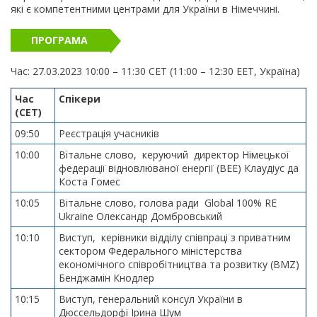
які є компетентними центрами для України в Німеччині.
ПРОГРАМА
Час: 27.03.2023 10:00 – 11:30 CET (11:00 – 12:30 EET, Україна)
Час
Спікери
(CET)
09:50
Реєстрація учасників
10:00
Вітальне слово, керуючий директор Німецької
федерації відновлюваної енергії (BEE) Клаудіус да
Коста Гомес
10:05
Вітальне слово, голова ради Global 100% RE
Ukraine Олександр Домбровський
10:10
Виступ, керівники відділу співпраці з приватним
сектором Федерального міністерства
економічного співробітництва та розвитку (BMZ)
Бенджамін Кнодлер
10:15
Виступ, генеральний консул України в
Дюссельдорфі Ірина Шум