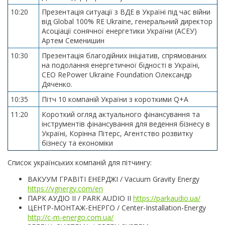
10:20
Презентація ситуації з ВДЕ в Україні під час війни
від Global 100% RE Ukraine, генеральний директор
Асоціації сонячної енергетики України (АСЕУ)
Артем Семенишин
10:30
Презентація благодійних ініціатив, спрямованих
на подолання енергетичної бідності в Україні,
CEO RePower Ukraine Foundation Олександр
Дяченко.
10:35
Пітч 10 компаній України з короткими Q+A
11:20
Короткий огляд актуального фінансування та
інструментів фінансування для ведення бізнесу в
Україні, Корінна Пітерс, Агентство розвитку
бізнесу та економіки
Список українських компаній для пітчингу:
ВАКУУМ ГРАВІТІ ЕНЕРДЖІ / Vacuum Gravity Energy
https://vgnergy.com/en
ПАРК АУДІО ІІ / PARK AUDIO II
https://parkaudio.ua/
ЦЕНТР-МОНТАЖ-ЕНЕРГО / Center-Installation-Energy
http://c-m-energo.com.ua/