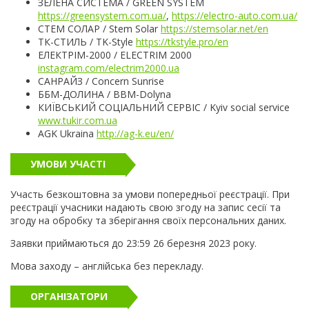
ЗЕЛЕНА СИСТЕМА / GREEN SYSTEM
https://greensystem.com.ua/
,
https://electro-auto.com.ua/
СТЕМ СОЛАР / Stem Solar
https://stemsolar.net/en
ТК-СТИЛЬ / TK-Style
https://tkstyle.pro/en
ЕЛЕКТРІМ-2000 / ELECTRIM 2000
instagram.com/electrim2000.ua
САНРАЙЗ / Concern Sunrise
ББМ-ДОЛИНА / BBM-Dolyna
КИЇВСЬКИЙ СОЦІАЛЬНИЙ СЕРВІС / Kyiv social service
www.tukir.com.ua
AGK Ukraina
http://ag-k.eu/en/
УМОВИ УЧАСТІ
Участь безкоштовна за умови попередньої реєстрації. При
реєстрації учасники надають свою згоду на запис сесії та
згоду на обробку та зберігання своїх персональних даних.
Заявки приймаються до 23:59 26 березня 2023 року.
Мова заходу – англійська без перекладу.
ОРГАНІЗАТОРИ