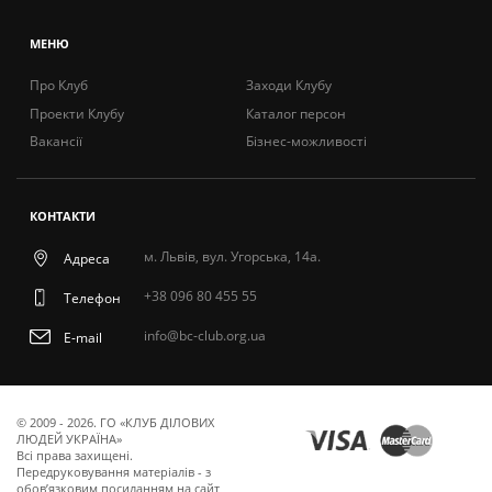
МЕНЮ
Про Клуб
Заходи Клубу
Проекти Клубу
Каталог персон
Вакансії
Бізнес-можливості
КОНТАКТИ
м. Львів, вул. Угорська, 14а.
Адреса
+38 096 80 455 55
Телефон
info@bc-club.org.ua
E-mail
© 2009 - 2026. ГО «КЛУБ ДІЛОВИХ
ЛЮДЕЙ УКРАЇНА»
Всi права захищенi.
Передруковування матеріалів - з
обов’язковим посиланням на сайт