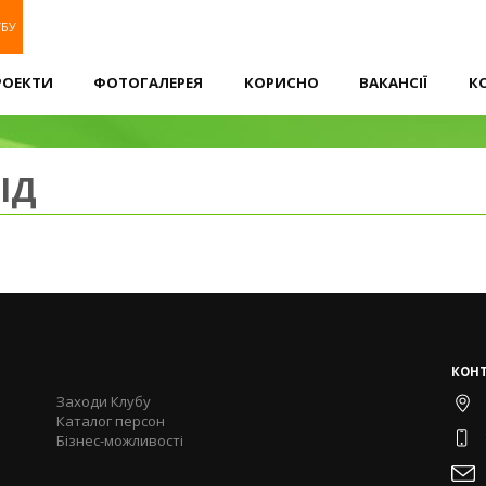
УБУ
РОЕКТИ
ФОТОГАЛЕРЕЯ
КОРИСНО
ВАКАНСІЇ
К
ІД
КОН
Заходи Клубу
Каталог персон
Бізнес-можливості