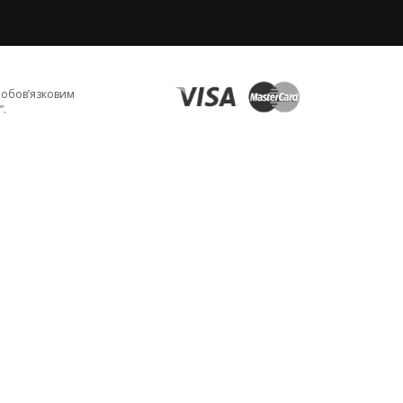
з обов’язковим
”.