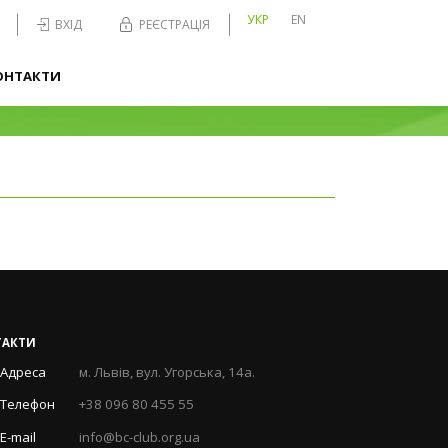
УКР
EN
ВХІД
РЕЄСТРАЦІЯ
ОНТАКТИ
ТАКТИ
Адреса
м. Львів, вул. Угорська, 14а.
Телефон
+38 096 80 455 55
E-mail
info@bc-club.org.ua