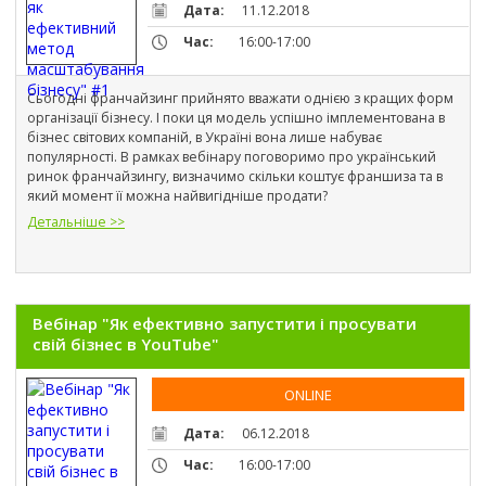
Дата:
11.12.2018
Час:
16:00-17:00
Сьогодні франчайзинг прийнято вважати однією з кращих форм 
організації бізнесу. І поки ця модель успішно імплементована в 
бізнес світових компаній, в Україні вона лише набуває 
популярності. В рамках вебінару поговоримо про український 
ринок франчайзингу, визначимо скільки коштує франшиза та в 
який момент її можна найвигідніше продати?
Детальніше >>
Вебінар "Як ефективно запустити і просувати
свій бізнес в YouTube"
ONLINE
Дата:
06.12.2018
Час:
16:00-17:00