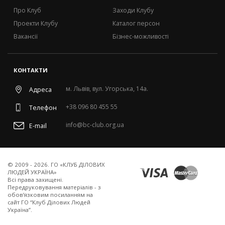
Про Клуб
Заходи Клубу
Проекти Клубу
Каталог персон
Вакансії
Бізнес-можливості
КОНТАКТИ
м. Львів, вул. Угорська, 14а.
Адреса
+38 096 80 455 55
Телефон
info@bc-club.org.ua
E-mail
© 2009 - 2026. ГО «КЛУБ ДІЛОВИХ
ЛЮДЕЙ УКРАЇНА»
Всi права захищенi.
Передруковування матеріалів - з
обов’язковим посиланням на
сайт ГО “Клуб Ділових Людей
Україна”.