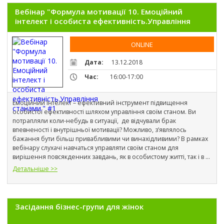
Вебінар "Формула мотивації 10. Емоційний
інтелект і особиста ефективність.Управління
станами."
ONLINE
Дата:
13.12.2018
Час:
16:00-17:00
Емоційний Інтелект – ефективний інструмент підвищення 
особистої ефективності шляхом управління своїм станом. Ви 
потрапляли коли-небудь в ситуації,  де відчували брак 
впевненості і внутрішньої мотивації? Можливо, з’являлось  
бажання бути більш привабливими чи винахідливими? В рамках 
вебінару слухачі навчаться управляти своїм станом для 
вирішення повсякденних завдань, як в особистому житті, так і в 
бізнесі.
Детальніше >>
Засідання бізнес-групи для жінок