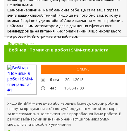
не вмію вчити».
Шановні керівники, не обманюйте себе. Це саме ваша справа, 
вчити ваших співробітників! І якщо це не потрібно вам, то кому в 
компанії тоді це буде потрібно? Адже навчання можна зробити 
найсильнішим мотиватором для підвищення ефективності 
команди.
Саме відповідь на питання: «Як почати вчити, якщо ніколи цього 
не робили?», Ви отримаєте на вебінарі.
Детальніше >>
Вебінар "Помилки в роботі SMM-спеціаліста"
ONLINE
Дата:
20.11.2018
Час:
16:00-17:00
Якщо Ви SMM-менеджер або керівник бізнесу, котрий робить 
ставку на просування своїх послуг/продуктів в мережі, то скоріш 
за все стикались з неефективністю проробленої Вами роботи. В 
рамках вебінару ми визначимо найчастіші помилки SMM-
спеціаліста та способи їх уникнення.