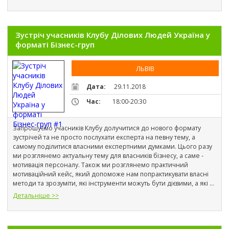
Зустріч учасників Клубу Ділових Людей Україна у
форматі Бізнес-груп
ЛЬВІВ
Дата:
29.11.2018
Час:
18:00-20:30
Запрошуємо учасників Клубу долучитися до нового формату 
зустрічей та не просто послухати експерта на певну тему, а 
самому поділитися власними експертними думками. Цього разу 
ми розглянемо актуальну тему для власників бізнесу, а саме - 
мотивація персоналу. Також ми розглянемо практичний 
мотиваційний кейс, який допоможе нам попрактикувати власні 
методи та зрозуміти, які інструменти можуть бути дієвими, а які 
ні.
Детальніше >>