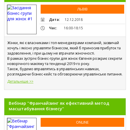
ЛЬВІВ
Дата:
12.12.2018
Час:
16:00-18:15
Жінки, які є власниками і топ-менеджерами компаній, зазвичай 
хочуть і якісно управляти бізнесом, який б приносив прибуток та 
задоволення, і при цьому не втрачати жіночності.
В рамках зустрічі бізнес-групи для жінок Євгенія розкриє секрети 
новорічного макіяжу та тенденції 2019-го року. 
Також, будемо вправлятись в управлінських навиках, 
розглядаючи бізнес-кейс та обговорюючи управлінське питання.
Детальніше >>
Вебінар "Франчайзинг як ефективний метод
масштабування бізнесу"
ONLINE