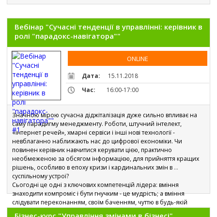
Вебінар "Сучасні тенденції в управлінні: керівник в
ролі "парадокс-навігатора""
ONLINE
Дата:
15.11.2018
Час:
16:00-17:00
Значною мірою сучасна діджіталізація дуже сильно впливає на 
саму парадигму менеджменту. Роботи, штучний інтелект, 
«інтернет речей», хмарні сервіси і інші нові технології - 
невблаганно наближають нас до цифрової економіки. Чи 
повинен керівник навчитися керувати цією, практично 
необмеженою за обсягом інформацією, для прийняття кращих 
рішень, особливо в епоху кризи і кардинальних змін в 
суспільному устрої?
Сьогодні це одні з ключових компетенцій лідера: вміння 
знаходити компроміс і бути гнучким - це мудрість; а вміння 
слідувати переконанням, своїм баченням, чуттю в будь-якій 
ситуації - це стійкість. Їх поєднання і визначає лідерство сьогодні.
Бізнес-курс "Управління змінами в бізнесі"