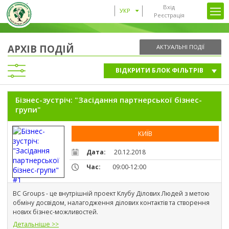
Вхід
УКР
Реєстрація
АРХІВ ПОДІЙ
АКТУАЛЬНІ ПОДІЇ
ВІДКРИТИ БЛОК ФІЛЬТРІВ
Бізнес-зустріч: "Засідання партнерської бізнес-
групи"
КИЇВ
Дата:
20.12.2018
Час:
09:00-12:00
ФІЛЬТРУВАТИ
BC Groups - це внутрішній проект Клубу Ділових Людей з метою 
обміну досвідом, налагодження ділових контактів та створення 
нових бізнес-можливостей.
Детальніше >>