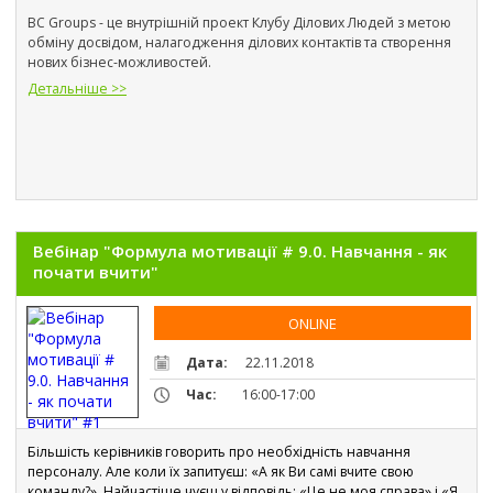
BC Groups - це внутрішній проект Клубу Ділових Людей з метою 
обміну досвідом, налагодження ділових контактів та створення 
нових бізнес-можливостей.
Детальніше >>
Вебінар "Формула мотивації # 9.0. Навчання - як
почати вчити"
ONLINE
Дата:
22.11.2018
Час:
16:00-17:00
Більшість керівників говорить про необхідність навчання 
персоналу. Але коли їх запитуєш: «А як Ви самі вчите свою 
команду?», Найчастіше чуєш у відповідь: «Це не моя справа» і «Я 