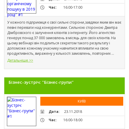
Час:
16:00-17:00
У кожного підприємця є свої сильні сторони,завдяки яким він має 
певні переваги над конкурентами. Сильною стороною Дмитра 
Дімбровского є залучення клієнтів з інтернету. Його агентство 
генерує понад 37 000 замовлень в місяць для своїх клієнтів. На 
цьому вебінарі він поділиться секретом такого результату і 
допоможе кожному учаснику навчитися впливати на свою 
продуктивність, виражену у кількості замовлень, повторних 
продажів і прибутку.
Детальніше >>
Бізнес-зустріч: "Бізнес-групи"
КИЇВ
Дата:
23.11.2018
Час:
16:00-18:00