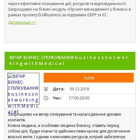
через ефективне планування дій, ресурсів та відповідальності. 
Запрошуємо на бізнес-модуль «Проект-менеджмент у бізнесі» в 
рамках проекту EU4Business за підтримки ЄБРР та ЄС.
Детальніше >>
ВЕЧІР БІЗНЕС-СПІЛКУВАННЯ b u s i n e s s n e t w o r
k i n g w i t h М e d i c a l
ЛЬВІВ
Дата:
05.12.2018
Час:
17:00-20:30
Запрошуємо на вечір спілкування та налагодження ділових 
контактів.
Кожна людина, а особливо людина бізнесу, ставить перед 
собою цілі, будує плани та здійснює певні кроки для досягнення 
власної мети. І одним з ключових ресурсів, котрий забезпечує 