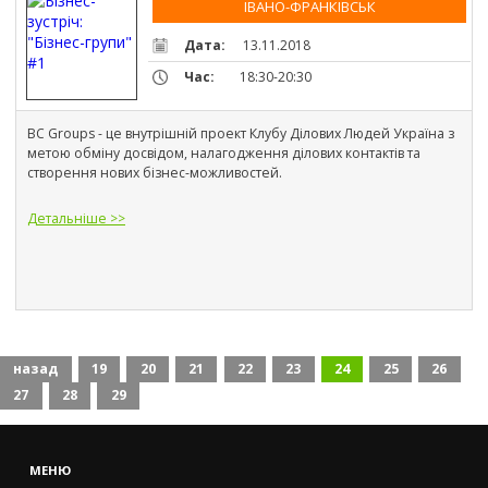
ІВАНО-ФРАНКІВСЬК
Дата:
13.11.2018
Час:
18:30-20:30
BC Groups - це внутрішній проект Клубу Ділових Людей Україна з 
метою обміну досвідом, налагодження ділових контактів та 
створення нових бізнес-можливостей.
Детальніше >>
назад
19
20
21
22
23
24
25
26
27
28
29
МЕНЮ