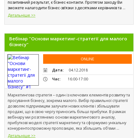
позитивний результат, є бізнес-контакти. Протягом заходу Ви 
зможете налагодити бізнес-зв’язки з десятками керівників та 
власників бізнесу, а насамперед в медичній сфері.
Детальніше >>
Вебінар "Основи маркетинг-стратегії для малого
бізнесу"
ONLINE
Дата:
04.12.2018
Час:
16:00-17:00
Маркетингова стратегія – один із ключових елементів розвитку та 
просування бізнесу, зокрема малого. Вибір правильної стратегії 
дозволяє підприємцям залучати нових клієнтів і збільшувати 
продажі, що в свою чергу приносить більші прибутки. В рамках 
вебінару ми розглянемо основи маркетингового аналізу, 
прибуткові моделі стратегії маркетингу та сформуємо унікальну 
конкурентоспроможну пропозицію, яка збільшить об’єми 
продажів.
Детальніше >>