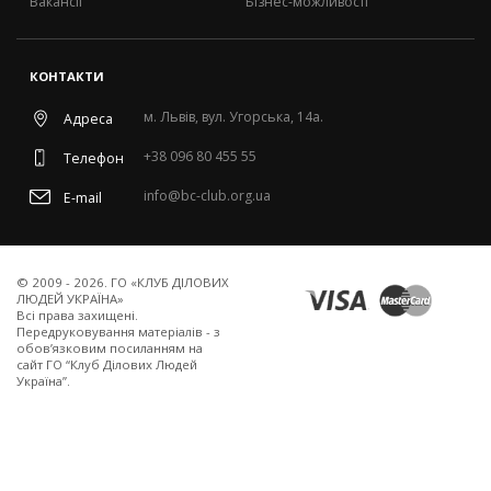
Вакансії
Бізнес-можливості
КОНТАКТИ
м. Львів, вул. Угорська, 14а.
Адреса
+38 096 80 455 55
Телефон
info@bc-club.org.ua
E-mail
© 2009 - 2026. ГО «КЛУБ ДІЛОВИХ
ЛЮДЕЙ УКРАЇНА»
Всi права захищенi.
Передруковування матеріалів - з
обов’язковим посиланням на
сайт ГО “Клуб Ділових Людей
Україна”.