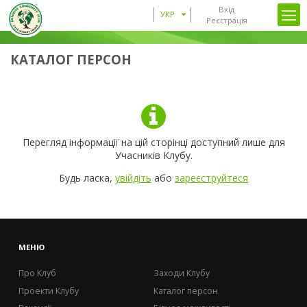
Вхід
УКР
Реєстрація
КАТАЛОГ ПЕРСОН
Перегляд інформації на цій сторінці доступний лише для
Учасників Клубу.
Будь ласка,
увійдіть
або
зареєструйтеся
МЕНЮ
Про Клуб
Заходи Клубу
Проекти Клубу
Каталог персон