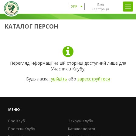
Вхід
УКР
Реєстрація
КАТАЛОГ ПЕРСОН
Перегляд інформації на цій сторінці доступний лише для
Учасників Клубу.
Будь ласка,
увійдіть
або
зареєструйтеся
МЕНЮ
Про Клуб
Заходи Клубу
Проекти Клубу
Каталог персон