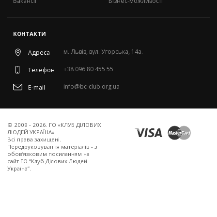
Вакансії
Бізнес-можливості
КОНТАКТИ
м. Львів, вул. Угорська, 14а.
Адреса
+38 096 80 455 55
Телефон
info@bc-club.org.ua
E-mail
© 2009 - 2026. ГО «КЛУБ ДІЛОВИХ
ЛЮДЕЙ УКРАЇНА»
Всi права захищенi.
Передруковування матеріалів - з
обов’язковим посиланням на
сайт ГО “Клуб Ділових Людей
Україна”.