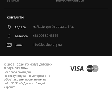
Вакансії
Бізнес-можливості
КОНТАКТИ
м. Львів, вул. Угорська, 14а.
Адреса
+38 096 80 455 55
Телефон
info@bc-club.org.ua
E-mail
© 2009 - 2026. ГО «КЛУБ ДІЛОВИХ
ЛЮДЕЙ УКРАЇНА»
Всi права захищенi.
Передруковування матеріалів - з
обов’язковим посиланням на
сайт ГО “Клуб Ділових Людей
Україна”.