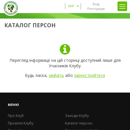
Вхід
УКР
Реєстрація
КАТАЛОГ ПЕРСОН
Перегляд інформації на цій сторінці доступний лише для
Учасників Клубу.
Будь ласка,
увійдіть
або
зареєструйтеся
МЕНЮ
Про Клуб
Заходи Клубу
Проекти Клубу
Каталог персон