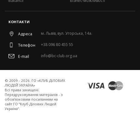
Вакансії
Бізнес-можливості
КОНТАКТИ
м. Львів, вул. Угорська, 14а.
Адреса
+38 096 80 455 55
Телефон
info@bc-club.org.ua
E-mail
© 2009 - 2026. ГО «КЛУБ ДІЛОВИХ
ЛЮДЕЙ УКРАЇНА»
Всi права захищенi.
Передруковування матеріалів - з
обов’язковим посиланням на
сайт ГО “Клуб Ділових Людей
Україна”.