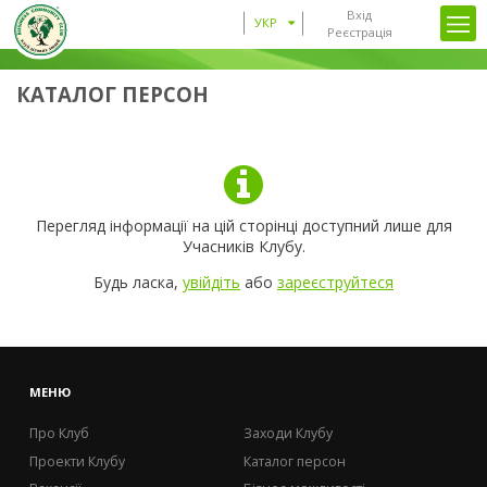
Вхід
УКР
Реєстрація
КАТАЛОГ ПЕРСОН
Перегляд інформації на цій сторінці доступний лише для
Учасників Клубу.
Будь ласка,
увійдіть
або
зареєструйтеся
МЕНЮ
Про Клуб
Заходи Клубу
Проекти Клубу
Каталог персон