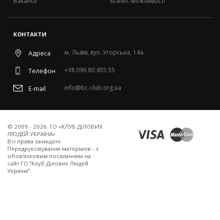
Вакансії
Бізнес-можливості
КОНТАКТИ
м. Львів, вул. Угорська, 14а.
Адреса
+38 096 80 455 55
Телефон
info@bc-club.org.ua
E-mail
© 2009 - 2026. ГО «КЛУБ ДІЛОВИХ
ЛЮДЕЙ УКРАЇНА»
Всi права захищенi.
Передруковування матеріалів - з
обов’язковим посиланням на
сайт ГО “Клуб Ділових Людей
Україна”.