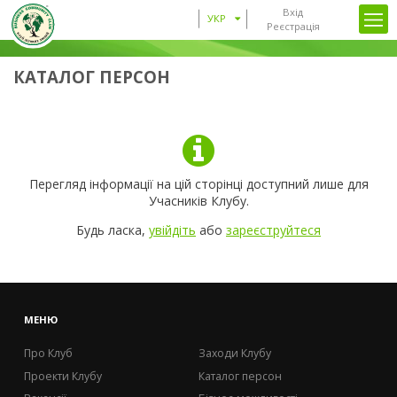
Вхід
УКР
Реєстрація
КАТАЛОГ ПЕРСОН
Перегляд інформації на цій сторінці доступний лише для
Учасників Клубу.
Будь ласка,
увійдіть
або
зареєструйтеся
МЕНЮ
Про Клуб
Заходи Клубу
Проекти Клубу
Каталог персон