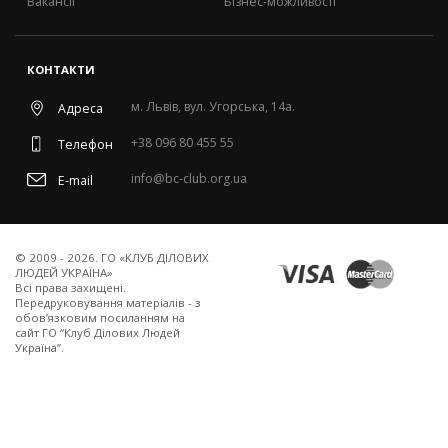
Вакансії
Бізнес-можливості
КОНТАКТИ
м. Львів, вул. Угорська, 14а.
Адреса
+38 096 80 455 55
Телефон
info@bc-club.org.ua
E-mail
© 2009 - 2026. ГО «КЛУБ ДІЛОВИХ
ЛЮДЕЙ УКРАЇНА»
Всi права захищенi.
Передруковування матеріалів - з
обов’язковим посиланням на
сайт ГО “Клуб Ділових Людей
Україна”.