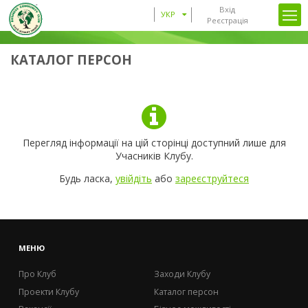
Вхід
УКР
Реєстрація
КАТАЛОГ ПЕРСОН
Перегляд інформації на цій сторінці доступний лише для
Учасників Клубу.
Будь ласка,
увійдіть
або
зареєструйтеся
МЕНЮ
Про Клуб
Заходи Клубу
Проекти Клубу
Каталог персон