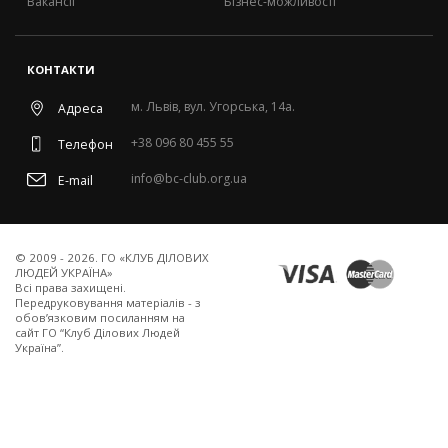
Вакансії
Бізнес-можливості
КОНТАКТИ
м. Львів, вул. Угорська, 14а.
Адреса
+38 096 80 455 55
Телефон
info@bc-club.org.ua
E-mail
© 2009 - 2026. ГО «КЛУБ ДІЛОВИХ
ЛЮДЕЙ УКРАЇНА»
Всi права захищенi.
Передруковування матеріалів - з
обов’язковим посиланням на
сайт ГО “Клуб Ділових Людей
Україна”.