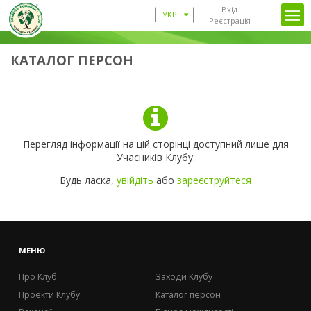
Вхід
УКР
Реєстрація
КАТАЛОГ ПЕРСОН
Перегляд інформації на цій сторінці доступний лише для
Учасників Клубу.
Будь ласка,
увійдіть
або
зареєструйтеся
МЕНЮ
Про Клуб
Заходи Клубу
Проекти Клубу
Каталог персон