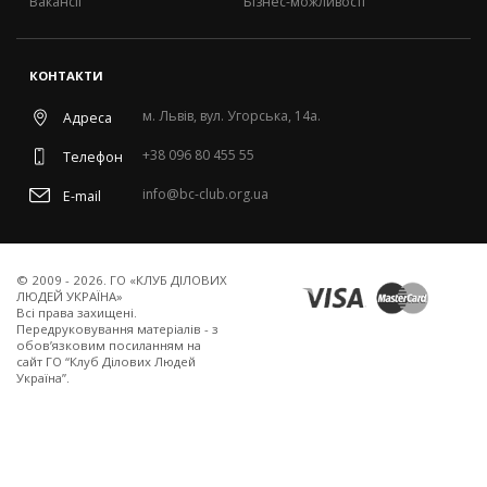
Вакансії
Бізнес-можливості
КОНТАКТИ
м. Львів, вул. Угорська, 14а.
Адреса
+38 096 80 455 55
Телефон
info@bc-club.org.ua
E-mail
© 2009 - 2026. ГО «КЛУБ ДІЛОВИХ
ЛЮДЕЙ УКРАЇНА»
Всi права захищенi.
Передруковування матеріалів - з
обов’язковим посиланням на
сайт ГО “Клуб Ділових Людей
Україна”.