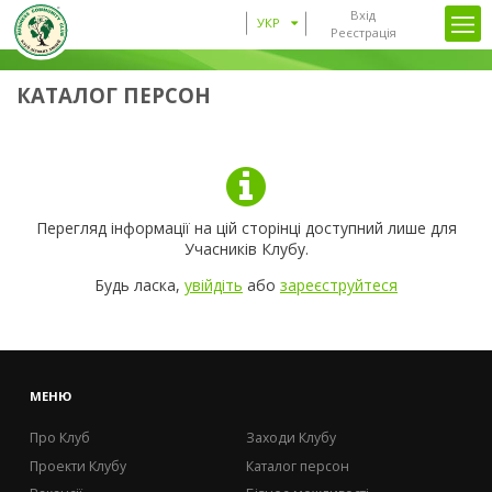
Вхід
УКР
Реєстрація
КАТАЛОГ ПЕРСОН
Перегляд інформації на цій сторінці доступний лише для
Учасників Клубу.
Будь ласка,
увійдіть
або
зареєструйтеся
МЕНЮ
Про Клуб
Заходи Клубу
Проекти Клубу
Каталог персон