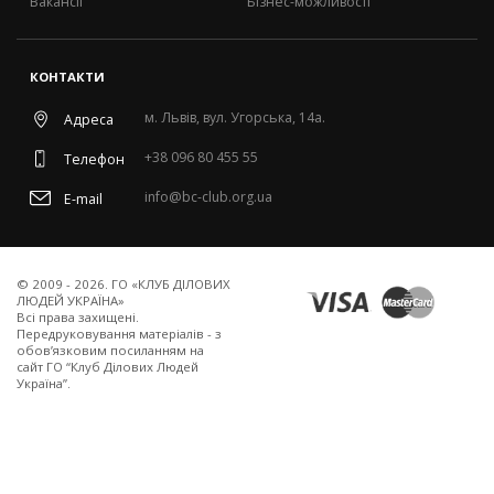
Вакансії
Бізнес-можливості
КОНТАКТИ
м. Львів, вул. Угорська, 14а.
Адреса
+38 096 80 455 55
Телефон
info@bc-club.org.ua
E-mail
© 2009 - 2026. ГО «КЛУБ ДІЛОВИХ
ЛЮДЕЙ УКРАЇНА»
Всi права захищенi.
Передруковування матеріалів - з
обов’язковим посиланням на
сайт ГО “Клуб Ділових Людей
Україна”.