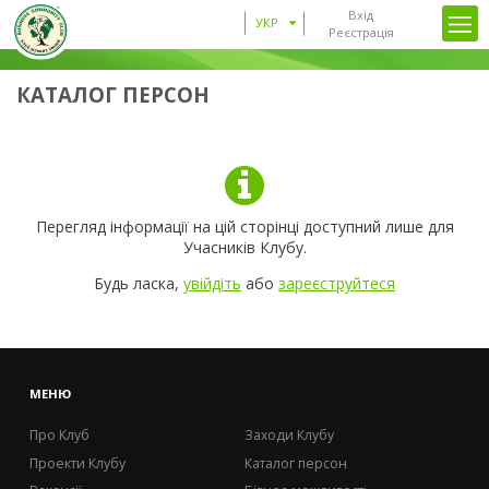
Вхід
УКР
Реєстрація
КАТАЛОГ ПЕРСОН
Перегляд інформації на цій сторінці доступний лише для
Учасників Клубу.
Будь ласка,
увійдіть
або
зареєструйтеся
МЕНЮ
Про Клуб
Заходи Клубу
Проекти Клубу
Каталог персон