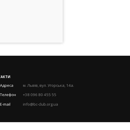
ТАКТИ
Адреса
м. Львів, вул. Угорська, 14а.
Телефон
+38 096 80 455 55
E-mail
info@bc-club.org.ua