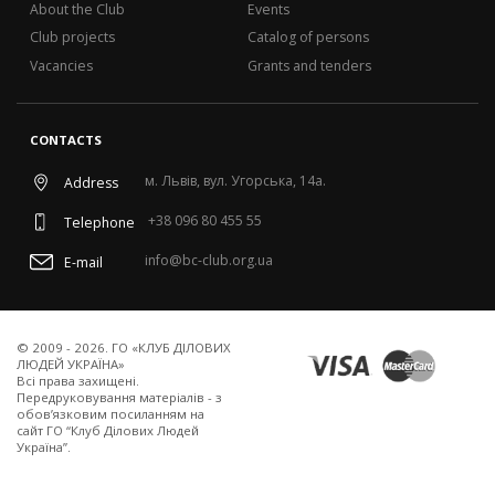
About the Club
Events
Club projects
Catalog of persons
Vacancies
Grants and tenders
CONTACTS
м. Львів, вул. Угорська, 14а.
Address
+38 096 80 455 55
Telephone
info@bc-club.org.ua
E-mail
© 2009 - 2026. ГО «КЛУБ ДІЛОВИХ
ЛЮДЕЙ УКРАЇНА»
Всi права захищенi.
Передруковування матеріалів - з
обов’язковим посиланням на
сайт ГО “Клуб Ділових Людей
Україна”.