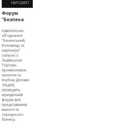
10
/
11
/
2017
Форум
"Безпека
бізнесу"
Адвокатське
об'єднання
"Бачинський,
Коломієць та
партнери"
спільно з
Львівською
Торгово-
промисловою
палатою та
Клубом Ділових
Людей,
проводять
юридичний
форум для
представників
малого та
середнього
бізнесу.