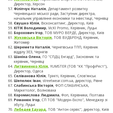
Директор, Херсон
Філіпчук Наталія
, Департамент розвитку
Чернівецької міської ради, Заступник директра,
начальник управління економіки та інвестиції, Чернівці
Євушко Юлія
, Вісконсалтинг, Директор, Київ
KITIK Володимир
, VicKI Promo, Керівник, Луцьк
Борохович Ігор
, ТОВ МУРО ВЕРДЕ, Директор, Київ
Жуковська Вікторія
, ТОВ ВУДБРЕНД, Керівник,
Житомир
Шеремета Наталія
, Чернігівська ТПП, Керівник
відділу ЗЕЗ, Чернігів
Шаніна Олена
, ГО "СПДЦ Енгард", Засновник та
керівник, Чернівці
Литвиненко Юлія
, YUMSTER (ТОВ "КК "ПрофіРест"),
Директор, Одеса
Селіванова Юлія
, Трініті, Керівник, Слов'янськ
Шепелюк Іван
, streetwear.com.ua, директор, Рівне
Слабинська Вікторія
, ФОП СЛАБИНСЬКА,
Маркетолог, Волноваха
Коромислова Людмила
, Фоп, Керівники, Полтава
Романюк Ігор
, СП ТОВ "Модерн-Експо", Менеджер зі
збуту, Луцьк
Лебедев Едуард
, ТОВ "Антон сервіс", директор, Київ