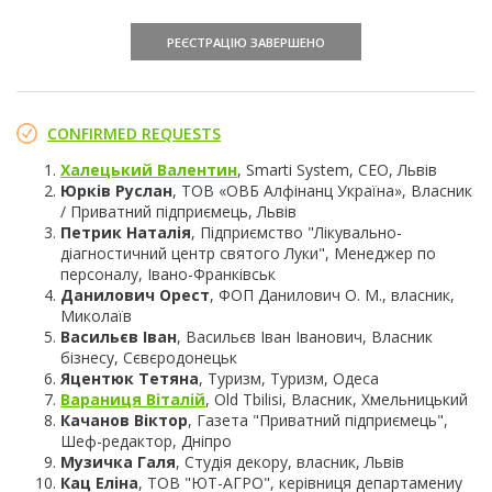
РЕЄСТРАЦІЮ ЗАВЕРШЕНО
CONFIRMED REQUESTS
Халецький Валентин
, Smarti System, CEO, Львів
Юрків Руслан
, ТОВ «ОВБ Алфінанц Україна», Власник
/ Приватний підприємець, Львів
Петрик Наталія
, Підприємство "Лікувально-
діагностичний центр святого Луки", Менеджер по
персоналу, Івано-Франківськ
Данилович Орест
, ФОП Данилович О. М., власник,
Миколаїв
Васильєв Іван
, Васильєв Іван Іванович, Власник
бізнесу, Сєвєродонецьк
Яцентюк Тетяна
, Туризм, Туризм, Одеса
Вараниця Віталій
, Old Tbilisi, Власник, Хмельницький
Качанов Віктор
, Газета "Приватний підприємець",
Шеф-редактор, Дніпро
Музичка Галя
, Cтудія декору, власник, Львів
Кац Еліна
, ТОВ "ЮТ-АГРО", керівниця департамениу