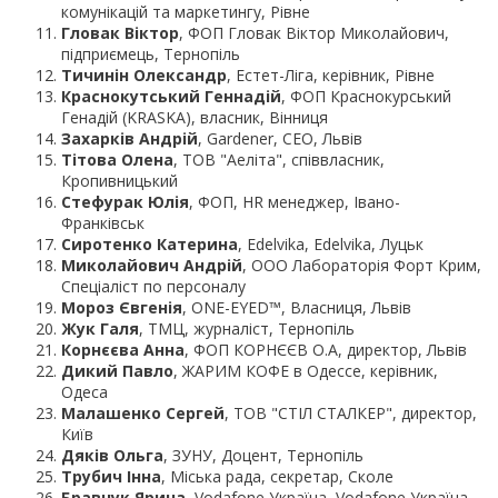
комунікацій та маркетингу, Рівне
Гловак Віктор
, ФОП Гловак Віктор Миколайович,
підприємець, Тернопіль
Тичинін Олександр
, Естет-Ліга, керівник, Рівне
Краснокутський Геннадій
, ФОП Краснокурський
Генадій (KRASKA), власник, Вінниця
Захарків Андрій
, Gardener, CEO, Львів
Тітова Олена
, ТОВ "Аеліта", співвласник,
Кропивницький
Стефурак Юлія
, ФОП, HR менеджер, Івано-
Франківськ
Сиротенко Катерина
, Edelvika, Edelvika, Луцьк
Миколайович Андрій
, ООО Лабораторія Форт Крим,
Спеціаліст по персоналу
Мороз Євгенія
, ONE-EYED™, Власниця, Львів
Жук Галя
, ТМЦ, журналіст, Тернопіль
Корнєєва Анна
, ФОП КОРНЄЄВ О.А, директор, Львів
Дикий Павло
, ЖАРИМ КОФЕ в Одессе, керівник,
Одеса
Малашенко Сергей
, ТОВ "СТIЛ СТАЛКЕР", директор,
Київ
Дяків Ольга
, ЗУНУ, Доцент, Тернопіль
Трубич Інна
, Міська рада, секретар, Сколе
Бравчук Ярина
, Vodafone Україна, Vodafone Україна,