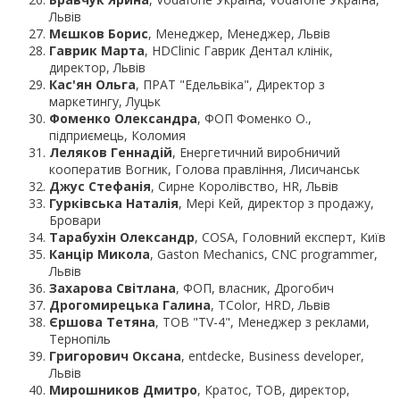
Львів
Мєшков Борис
, Менеджер, Менеджер, Львів
Гаврик Марта
, HDClinic Гаврик Дентал клінік,
директор, Львів
Кас'ян Ольга
, ПРАТ "Едельвіка", Директор з
маркетингу, Луцьк
Фоменко Олександра
, ФОП Фоменко О.,
підприємець, Коломия
Леляков Геннадій
, Енергетичний виробничий
кооператив Вогник, Голова правління, Лисичанськ
Джус Стефанія
, Сирне Королівство, HR, Львів
Гурківська Наталія
, Мері Кей, директор з продажу,
Бровари
Тарабухін Олександр
, COSA, Головний експерт, Київ
Канцір Микола
, Gaston Mechanics, CNC programmer,
Львів
Захарова Світлана
, ФОП, власник, Дрогобич
Дрогомирецька Галина
, TColor, HRD, Львів
Єршова Тетяна
, ТОВ "TV-4", Менеджер з реклами,
Тернопіль
Григорович Оксана
, entdecke, Business developer,
Львів
Мирошников Дмитро
, Кратос, ТОВ, директор,