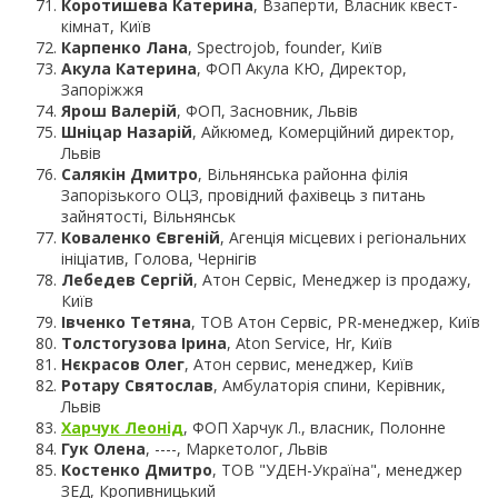
Коротишева Катерина
, Взаперти, Власник квест-
кімнат, Київ
Карпенко Лана
, Spectrojob, founder, Київ
Акула Катерина
, ФОП Акула КЮ, Директор,
Запоріжжя
Ярош Валерій
, ФОП, Засновник, Львів
Шніцар Назарій
, Айкюмед, Комерційний директор,
Львів
Салякін Дмитро
, Вільнянська районна філія
Запорізького ОЦЗ, провідний фахівець з питань
зайнятості, Вільнянськ
Коваленко Євгеній
, Агенція місцевих і регіональних
ініціатив, Голова, Чернігів
Лебедев Сергій
, Атон Сервіс, Менеджер із продажу,
Київ
Івченко Тетяна
, ТОВ Атон Сервіс, PR-менеджер, Київ
Толстогузова Ірина
, Aton Service, Hr, Київ
Нєкрасов Олег
, Атон сервис, менеджер, Київ
Ротару Святослав
, Амбулаторія спини, Керівник,
Львів
Харчук Леонід
, ФОП Харчук Л., власник, Полонне
Гук Олена
, ----, Маркетолог, Львів
Костенко Дмитро
, ТОВ "УДЕН-Україна", менеджер
ЗЕД, Кропивницький