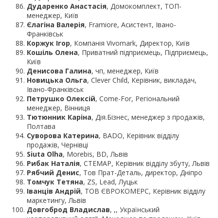
Дударенко Анастасія
, Домокомплект, ТОП-
менеджер, Київ
Єлагіна Валерія
, Framiore, Асистент, Івано-
Франківськ
Коржук Ігор
, Компанія Vivomark, Директор, Київ
Кошіль Олена
, Приватний підприємець, Підприємець,
Київ
Денисова Галина
, чп, менеджер, Київ
Новицька Ольга
, Clever Child, Керівник, викладач,
Івано-Франківськ
Петрушко Олексій
, Come-For, Регіональний
менеджер, Вінниця
Тютюнник Каріна
, Дія.Бізнес, менеджер з продажів,
Полтава
Суворова Катерина
, BADO, Керівник відділу
продажів, Чернівці
Siuta Olha
, Morebis, BD, Львів
Рибак Наталія
, СТЕМАР, Керівник відділу збуту, Львів
Рябчий Денис
, Тов Прат-Деталь, директор, Дніпро
Томчук Тетяна
, ZS, Lead, Луцьк
Іванців Андрій
, ТОВ ЄВРОКОМЕРС, Керівник відділу
маркетингу, Львів
Довгоброд Владислав
, ,, Український