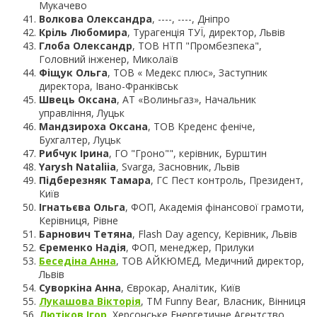
Мукачево
Волкова Олександра
, ----, ----, Дніпро
Кріль Любомира
, Турагенція ТУЇ, директор, Львів
Глоба Олександр
, ТОВ НТП "Промбезпека",
Головний інженер, Миколаїв
Фіщук Ольга
, ТОВ « Медекс плюс», Заступник
директора, Івано-Франківськ
Швець Оксана
, АТ «Волиньгаз», Начальник
управління, Луцьк
Мандзироха Оксана
, ТОВ Креденс феніче,
Бухгалтер, Луцьк
Рибчук Ірина
, ГО "Гроно"", керівник, Бурштин
Yarysh Nataliia
, Svarga, Засновник, Львів
Підберезняк Тамара
, ГС Пест контроль, Президент,
Київ
Ігнатьєва Ольга
, ФОП, Академія фінансової грамоти,
Керівниця, Рівне
Барнович Тетяна
, Flash Day agency, Керівник, Львів
Єременко Надія
, ФОП, менеджер, Прилуки
Беседіна Анна
, ТОВ АЙКЮМЕД, Медичний директор,
Львів
Суворкіна Анна
, Єврокар, Аналітик, Київ
Лукашова Вікторія
, ТМ Funny Bear, Власник, Вінниця
Лютіков Ігор
, Херсонське Енергетичне Агентство,