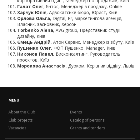
корпоративний одяг", Менеджер по продажам, Київ
Галат Олег
, Янтос, Менеджер з продажу, Online
Харчук Юлія
, Адвокатське бюро, Юрист, Київ
Орлова Ольга
, Digital, Pr, маркетингова агенція,
Власник, засновник, Херсон
Torbenko Alena
, AVG group, Представник студії
дизайну, Київ
Ємець Андрій
, Атон Сервис, Менеджер із збуту, Київ
Пушенко Олег
, ФОП Пушенко, Manager, Київ
Никонов Павел
, Висконсалтинг, Руководитель
проектов, Київ
Морокова Анастасія
, Дуоком, Керівник відділу, Львів
MENU
About the Club
Events
Club projects
Catalog of persons
Vacancies
Grants and tenders