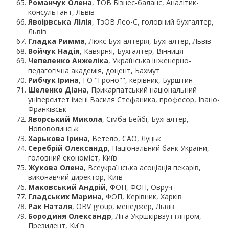
Романчук Олена
, ТОВ Бізнес-баланс, Аналітик-
консультант, Львів
Явоірвська Лілія
, ТзОВ Лео-С, головний бухгалтер,
Львів
Гладка Римма
, Люкс Бухгалтерія, Бухгалтер, Львів
Войчук Надія
, Кавярня, Бухгалтер, Вінниця
Чепеленко Анжелiка
, Українська iнженерно-
педагогiчна академiя, доцент, Бахмут
Рибчук Ірина
, ГО "Гроно"", керівник, Бурштин
Шеленко Діана
, Прикарпатський національний
університет імені Василя Стефаника, професор, Івано-
Франківськ
Яворський Микола
, Сімба Бейбі, Бухгалтер,
Нововолинськ
Харькова Ірина
, Ветело, CAO, Луцьк
Серебрій Олександр
, Національний банк України,
головний економіст, Київ
Жукова Олена
, Всеукраїнська асоціація пекарів,
виконавчий директор, Київ
Маковський Андрій
, ФОП, ФОП, Овруч
Гладських Марина
, ФОП, Керівник, Харків
Рак Наталя
, OBV group, менеджер, Львів
Бородиня Олександр
, Ліга Укршкірвзуттяпром,
Президент, Київ