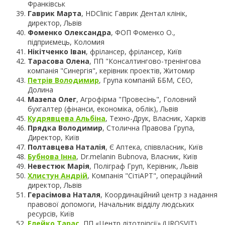
Франківськ
Гаврик Марта
, HDClinic Гаврик Дентал клінік,
директор, Львів
Фоменко Олександра
, ФОП Фоменко О.,
підприємець, Коломия
Нікітченко Іван
, фрілансер, фрілансер, Київ
Тарасова Олена
, ПП "Консалтингово-тренінгова
компанія "Синергія", керівник проектів, Житомир
Петрів Володимир
, Група компаній ББМ, CEO,
Долина
Мазепа Олег
, Агрофірма "Провесінь", Головний
бухгалтер (фінанси, економіка, облік), Львів
Кудрявцева Альбіна
, Техно-Друк, Власник, Харків
Прядка Володимир
, Столична Правова Група,
Директор, Київ
Полтавцева Наталія
, Є Аптека, співвласник, Київ
Бубнова Інна
, Dr.melanin Bubnova, Власник, Київ
Невестюк Марія
, Поліграф Груп, Керівник, Львів
Хлистун Андрій
, Компанія "СітіАРТ", операційний
директор, Львів
Герасімова Наталя
, Координаційний центр з надання
правової допомоги, Начальник відділу людських
ресурсів, Київ
Елейко Тарас
, ПП «Центр літотріпсії» (UROSVIT),