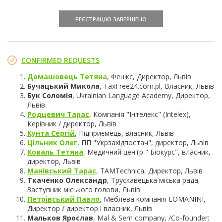
РЕЄСТРАЦІЮ ЗАВЕРШЕНО
CONFIRMED REQUESTS
Домашовець Тетяна
, Фенікс, Директор, Львів
Бучацький Микола
, TaxFree24.com.pl, Власник, Львів
Бук Соломія
, Ukrainian Language Academy, Директор,
Львів
Родцевич Тарас
, Компанія "Інтелекс" (Intelex),
Керівник / директор, Львів
Кунта Сергій
, Підприємець, власник, Львів
Цільник Олег
, ПП "Укрзахідпостач", директор, Львів
Коваль Тетяна
, Медичний центр " Біокурс", власник,
директор, Львів
Манівський Тарас
, TAMTechnica, Директор, Львів
Ткаченко Олександр
, Трускавецька міська рада,
Заступник міського голови, Львів
Петрівський Павло
, Меблева компанія LOMANINI,
Директор / директор і власник, Львів
Мальков Ярослав
, Mal & Sem company, /Co-founder;