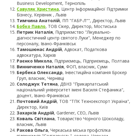
Business Development, Тернопіль
Савуляк Христина
, Центр Інформаційної Підтримки
Бізнесу, Керівник , Львів
Тимчина Анатолій
, ПП "ГАБР-Л"", Директор, Львів
Бобко Павло
, ТОВ Сікер, Директор, Мостиська
Петрик Наталія
, Підприємство "Лікувально-
діагностичний центр святого Луки", Менеджер по
персоналу, Івано-Франківськ
Тамошюнас Андрій
, Адвокат, Податкова
адвокатура, Харків
Раєнко Микола
, Підприємець, Підприємець, Полтава
Винниченко Наталія
, ФОП, власник, Суми
Бербека Олександр
, Інвестиційна компанія Брокер
Груп, власник, Чернівці
Солоджук Тетяна
, ДВНЗ "Прикарпатський
національний університет імені Василя Стефаника",
доцент, Івано-Франківськ
Почтовий Андрій
, ТОВ "ТПК Техноекспорт Україна",
Директор, Київ
Захарків Андрій
, Gardener, CEO, Львів
Коваль Світлана
, Товариство Чорного Шоколаду,
власник, Львів
Ракова Ольга
, Черкаська міська профспілка
підприємців "Солідарність", голова, Черкаси