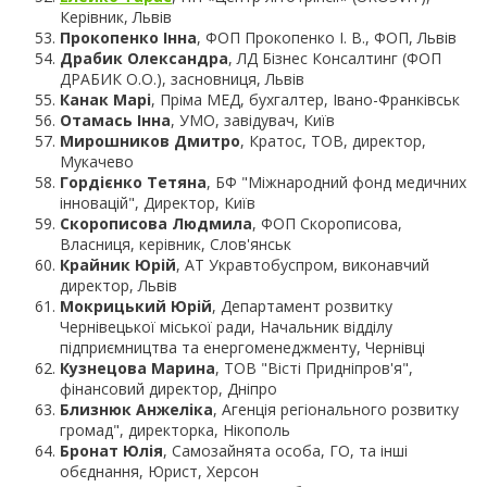
Керівник, Львів
Прокопенко Інна
, ФОП Прокопенко І. В., ФОП, Львів
Драбик Олександра
, ЛД Бізнес Консалтинг (ФОП
ДРАБИК О.О.), засновниця, Львів
Канак Марі
, Пріма МЕД, бухгалтер, Івано-Франківськ
Отамась Інна
, УМО, завідувач, Київ
Мирошников Дмитро
, Кратос, ТОВ, директор,
Мукачево
Гордієнко Тетяна
, БФ "Міжнародний фонд медичних
інновацій", Директор, Київ
Скорописова Людмила
, ФОП Скорописова,
Власниця, керівник, Слов'янськ
Крайник Юрій
, АТ Укравтобуспром, виконавчий
директор, Львів
Мокрицький Юрій
, Департамент розвитку
Чернівецької міської ради, Начальник відділу
підприємництва та енергоменеджменту, Чернівці
Кузнецова Марина
, ТОВ "Вісті Придніпров'я",
фінансовий директор, Дніпро
Близнюк Анжеліка
, Агенція регіонального розвитку
громад", директорка, Нікополь
Бронат Юлія
, Самозайнята особа, ГО, та інші
обєднання, Юрист, Херсон