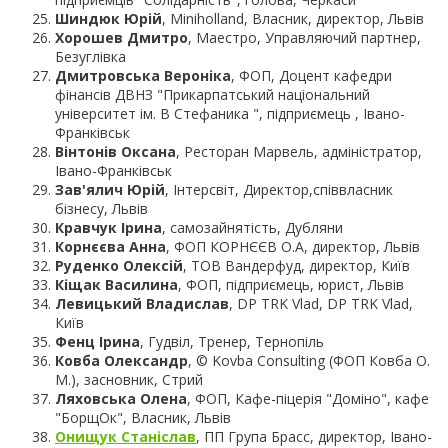
Шиндюк Юрій
, Miniholland, Власник, директор, Львів
Хорошев Дмитро
, Маестро, Управляючий партнер,
Безуглівка
Дмитровська Вероніка
, ФОП, Доцент кафедри
фінансів ДВНЗ "Прикарпатський національний
університет ім. В Стефаника ", підприємець , Івано-
Франківськ
Вінтонів Оксана
, Ресторан Марвель, адміністратор,
Івано-Франківськ
Зав'ялич Юрій
, Інтерсвіт, Директор,співвласник
бізнесу, Львів
Кравчук Ірина
, самозайнятість, Дубляни
Корнєєва Анна
, ФОП КОРНЄЄВ О.А, директор, Львів
Руденко Олексій
, ТОВ Вандерфуд, директор, Київ
Кіщак Василина
, ФОП, підприємець, юрист, Львів
Левицький Владислав
, DP TRK Vlad, DP TRK Vlad,
Київ
Фенц Ірина
, Гудвіл, Тренер, Тернопіль
Ковба Олександр
, © Kovba Consulting (ФОП Ковба О.
М.), засновник, Стрий
Ляховська Олена
, ФОП, Кафе-піцерія "Доміно", кафе
"БорщОк", Власник, Львів
Онищук Станіслав
, ПП Група Брасс, директор, Івано-