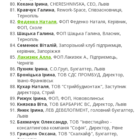
Кохана Ірина
, CHERESHNIVSKA, CEO, Львів
Кравчук Галина
, Rework-Space, Співзасновниця,
Тернопіль
Феденко Наталя
, ФОП Феденко Наталя, Керівник,
ФОП, Сколе
Шацька Галина
, ФОП Шацька Галина, Власник,
Тернопіль
Семенюк Віталій
, Запорізький клуб підприємців,
керівник, Запоріжжя
Лакизюк Алла
, ФОП Лакизюк А., Підприємець,
Чернігів
Пухняк Ірина
, С.О.Груп, Бухгалтер, Львів
Броніцька Ірина
, ТОВ СДС ПРОМБУД, Директор,
Івано-Франківськ
Кухар Наталя
, ТОВ "Стрийбудмонтаж", Заступник
директора, Стрий
Рижук Ірина
, ФОП, ФОП, Нововолинськ
Князєва Віта
, ТОВ БАРБАРИС ВС, Директор, Львів
Янюк Ірина
, ЛЕВ ДЕВЕЛОПМЕНТ, головний бухгалтер,
Львів
Бахмачук Олександр
, ТОВ "Інвестиційно -
консалтингова компанія "Софія", Директор, Рівне
Грицило Оксана
, ТОВ "Скалхайф", Бухгалтер,