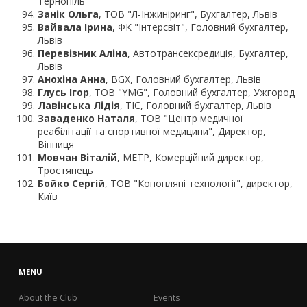
Тернопіль
Занік Ольга
, ТОВ "Л-Інжиніринг", Бухгалтер, Львів
Вайвала Ірина
, ФК "Інтерсвіт", Головний бухгалтер,
Львів
Перевізник Аліна
, Автотрансексредиція, Бухгалтер,
Львів
Анохіна Анна
, BGX, Головний бухгалтер, Львів
Глусь Ігор
, ТОВ "YMG", Головний бухгалтер, Ужгород
Лавінська Лідія
, ТІС, Головний бухгалтер, Львів
Заваденко Наталя
, ТОВ "Центр медичної
реабілітації та спортивної медицини", Директор,
Вінниця
Мовчан Віталій
, МЕТР, Комерційний директор,
Тростянець
Бойко Сергій
, ТОВ "Конопляні технології", директор,
Київ
MENU
About the Club
Events