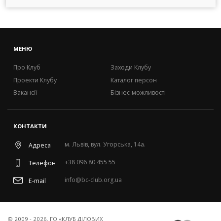
МЕНЮ
Про Клуб
Заходи Клубу
Проекти Клубу
Каталог персон
Вакансії
Бізнес-можливості
КОНТАКТИ
м. Львів, вул. Угорська, 14а.
Адреса
+38 096 80 455 55
Телефон
info@bc-club.org.ua
E-mail
© 2009 - 2026. ГО «КЛУБ ДІЛОВИХ