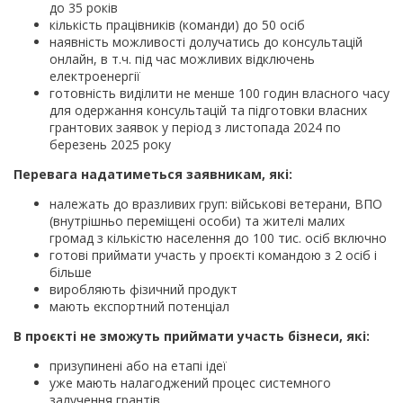
до 35 років
кількість працівників (команди) до 50 осіб
наявність можливості долучатись до консультацій
онлайн, в т.ч. під час можливих відключень
електроенергії
готовність виділити не менше 100 годин власного часу
для одержання консультацій та підготовки власних
грантових заявок у період з листопада 2024 по
березень 2025 року
Перевага надатиметься заявникам, які:
належать до вразливих груп: військові ветерани, ВПО
(внутрішньо переміщені особи) та жителі малих
громад з кількістю населення до 100 тис. осіб включно
готові приймати участь у проєкті командою з 2 осіб і
більше
виробляють фізичний продукт
мають експортний потенціал
В проєкті не зможуть приймати участь бізнеси, які:
призупинені або на етапі ідеї
уже мають налагоджений процес системного
залучення грантів