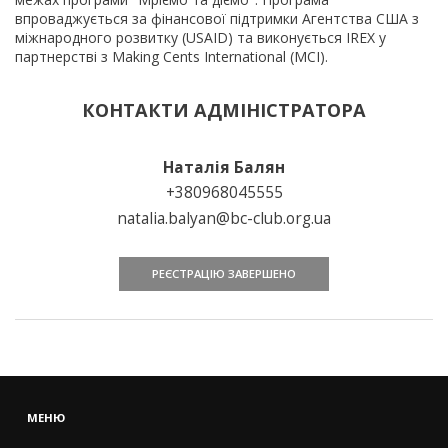
впроваджується за фінансової підтримки Агентства США з
міжнародного розвитку (USAID) та виконується IREX у
партнерстві з Making Cents International (MCI).
КОНТАКТИ АДМІНІСТРАТОРА
Наталія Балян
+380968045555
natalia.balyan@bc-club.org.ua
РЕЄСТРАЦІЮ ЗАВЕРШЕНО
МЕНЮ