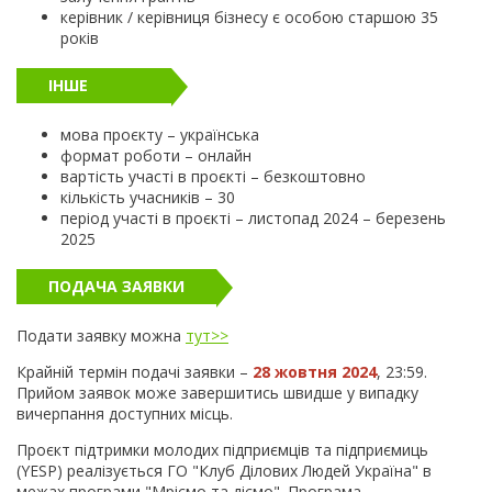
керівник / керівниця бізнесу є особою старшою 35
років
ІНШЕ
мова проєкту – українська
формат роботи – онлайн
вартість участі в проєкті – безкоштовно
кількість учасників – 30
період участі в проєкті – листопад 2024 – березень
2025
ПОДАЧА ЗАЯВКИ
Подати заявку можна
тут>>
Крайній термін подачі заявки –
28 жовтня 2024
, 23:59.
Прийом заявок може завершитись швидше у випадку
вичерпання доступних місць.
Проєкт підтримки молодих підприємців та підприємиць
(YESP) реалізується ГО "Клуб Ділових Людей Україна" в
межах програми "Мріємо та діємо". Програма